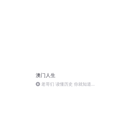
澳门人生
老哥们 读懂历史 你就知道你
那点债不算啥