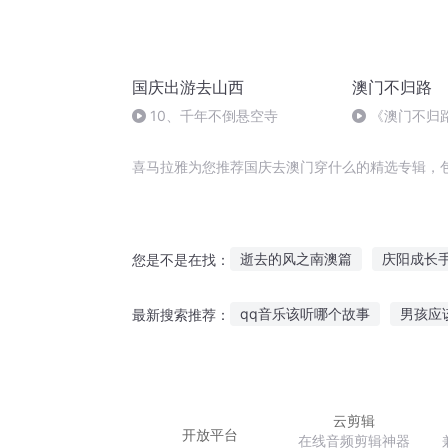
国庆出游去山西
澳门不归路
10、千年不倒悬空寺
《澳门不归
满载而归的王
喜马拉雅为您推荐国庆去澳门穿什么的精选专辑，
逝去的风之南澳篇
庆阳成长
您是不是在找：
大官人西门庆
安庆年记事
qq音乐该听哪个故事
男孩应
最新搜索推荐：
大庆皇太子
澳洲笔记
异
听马云的故事视频
错话双子
老婆听睡前故事文案
失眠听
云剪辑
开放平台
在线音频剪辑神器