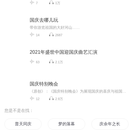
7
1万
国庆去哪儿玩
带你游览祖国的大好河山……
14
2687
2021年盛世中国迎国庆曲艺汇演
63
2.1万
国庆特别晚会
《原创》：《国庆特别晚会》为展现国庆的喜庆与祖国的深情我将以具体的场景切入从清晨升旗的庄严到街头巷尾的欢庆到历史与当下的交融，用优美的笔触传递对祖国的热爱与自豪！用诗歌和情感美文形式，歌颂祖国的繁荣富强，祝人民幸福安康！
12
2.9万
您是不是在找：
普天同庆
梦的落幕
庆余年之长歌行