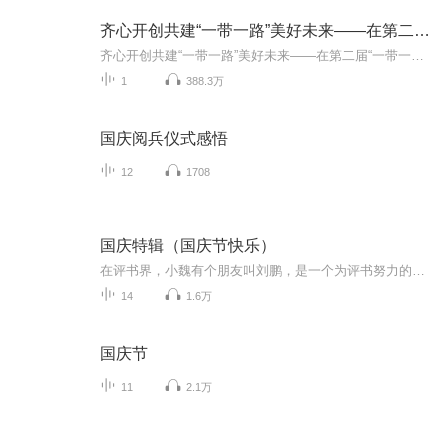
齐心开创共建“一带一路”美好未来——在第二届“一带一路”国际合作高峰论坛开幕式上的主旨演讲
齐心开创共建“一带一路”美好未来——在第二届“一带一路”国际合作高峰论坛开幕式上的主旨演讲，2019年4月26日。
1
388.3万
国庆阅兵仪式感悟
12
1708
国庆特辑（国庆节快乐）
在评书界，小魏有个朋友叫刘鹏，是一个为评书努力的小伙子。在2021年国庆期间，他想弄个特辑，便烦劳我给他录个爱国题材的评书小段儿。这种事情，不是特殊情况，小魏一般不会拒绝，也就给其录了一个《鲁迅踢鬼》，等他传完，我再传到我的专辑里。另外，小...
14
1.6万
国庆节
11
2.1万