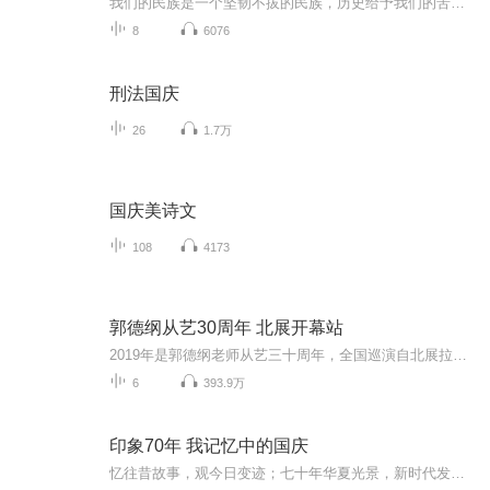
我们的民族是一个坚韧不拔的民族，历史给予我们的苦难都变成了闪着金光的勋章！我们的国家是一个龙腾虎跃的国家，那条巨龙正以不可阻挡之势崛起于神奇的东方！------------------------------------------------值此祖国70周年华诞之际，领先声创以诗歌向祖国献礼！用我们的声音、用我们的热血、用我们的灵魂诵读经典爱国篇章，歌颂我们的祖国！永远繁荣富强！
8
6076
刑法国庆
26
1.7万
国庆美诗文
108
4173
郭德纲从艺30周年 北展开幕站
2019年是郭德纲老师从艺三十周年，全国巡演自北展拉开帷幕。喜马为您特别献上开幕式专场高清音频，尊享会员体验。德云社豪华阵容火速集结，六大城市欢乐启航！更有明星嘉宾惊喜助阵，在线感谢德云社伴睡之恩。精彩片段，邀您共赏！
6
393.9万
印象70年 我记忆中的国庆
忆往昔故事，观今日变迹；七十年华夏光景，新时代发展变迁。用声音走过时间的长河，以温度感受记忆中的故事。