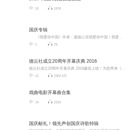
15
1978
国庆专辑
《我爱你中国》作者：凝嫣心语我爱你中国！我爱你春天蓬勃的秧苗；我爱你秋日金黄的硕果。我爱你中国！我爱你青松气质，我爱你红梅品格！我爱你家乡的甜蔗好像乳汁滋润着我的心窝。我爱你中国，我要把最美的歌儿献给你，我的母亲我的祖国。我爱你中国，我爱...
1
78
德云社成立20周年开幕庆典 2016
德云社成立20周年开幕庆典 2016爆笑上线！为您带来《相声贯口》《成功之路》《大咖说》等高能相声！各种爆笑包袱等你解锁！一次承包你一整天的快乐~听德云社相声，上喜马拉雅！你喜欢的角儿，喜马全都有！
12
2362.5万
戏曲电影开幕曲合集
14
2319
国庆献礼！领先声创国庆诗歌特辑