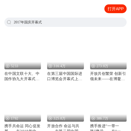
打开APP
2017年国庆开幕式
5233
316.4万
273.9万
在中国文联十大、中
在第三届中国国际进
开放共创繁荣 创新引
国作协九大开幕式上
口博览会开幕式上的
领未来——在博鳌亚
的讲话
主旨演讲
洲论坛2018年年会开
幕式上的主旨演讲
1792
325.8万
386.7万
携手共命运 同心促发
开放合作 命运与共
携手推进“一带一