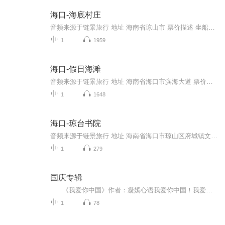
海口-海底村庄
音频来源于链景旅行 地址 海南省琼山市 票价描述 坐船至“海底村庄”海域需坐船费，基本为私人渔船。 开放时间 全天 乘车信息 从海口东站乘车2小时（13元）到铺前，在铺前坐三轮车（3元）到码头，没有专门的船去景点，只能包租渔民的小船去。返回的末班车...
1
1959
海口-假日海滩
音频来源于链景旅行 地址 海南省海口市滨海大道 票价描述 开放时间 全天 乘车信息 海口市区有专线中巴车通往假日海滩。可以乘坐40、35、28、29、游1、游2路工交车到达。
1
1648
海口-琼台书院
音频来源于链景旅行 地址 海南省海口市琼山区府城镇文庄路 票价描述 开放时间 8：00－17：30 乘车信息
1
279
国庆专辑
《我爱你中国》作者：凝嫣心语我爱你中国！我爱你春天蓬勃的秧苗；我爱你秋日金黄的硕果。我爱你中国！我爱你青松气质，我爱你红梅品格！我爱你家乡的甜蔗好像乳汁滋润着我的心窝。我爱你中国，我要把最美的歌儿献给你，我的母亲我的祖国。我爱你中国，我爱...
1
78