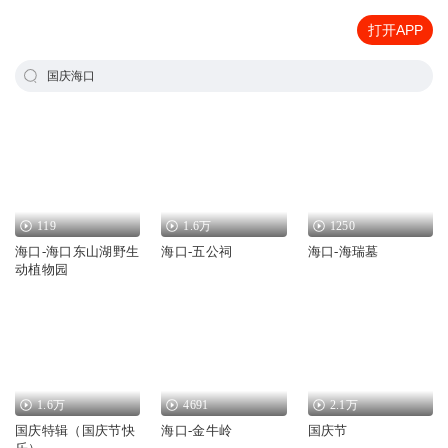
打开APP
国庆海口
119
1.6万
1250
海口-海口东山湖野生
海口-五公祠
海口-海瑞墓
动植物园
1.6万
4691
2.1万
国庆特辑（国庆节快
海口-金牛岭
国庆节