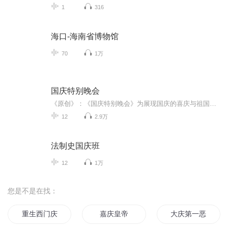
1
316
海口-海南省博物馆
70
1万
国庆特别晚会
《原创》：《国庆特别晚会》为展现国庆的喜庆与祖国的深情我将以具体的场景切入从清晨升旗的庄严到街头巷尾的欢庆到历史与当下的交融，用优美的笔触传递对祖国的热爱与自豪！用诗歌和情感美文形式，歌颂祖国的繁荣富强，祝人民幸福安康！
12
2.9万
法制史国庆班
12
1万
您是不是在找：
重生西门庆
嘉庆皇帝
大庆第一恶