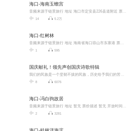
海口-海南玉蟾宫
音频来源于链景旅行 地址 海口市定安县226县道附近 票价描述 暂无 开放时间 8:00-18:00 乘车信息 公共交通：从海口东站或南站坐省汽快车到定安县，然后再从定安坐中巴车到文笔峰即可。玉蟾宫位于海南省定安县文笔峰山麓。自驾：沿东线高速行驶45公里，在龙...
14
5.2万
海口-红树林
音频来源于链景旅行 地址 海南省海口琼山市东寨港 票价描述 开放时间 09:00-22：00 乘车信息
1
595
国庆献礼！领先声创国庆诗歌特辑
我们的民族是一个坚韧不拔的民族，历史给予我们的苦难都变成了闪着金光的勋章！我们的国家是一个龙腾虎跃的国家，那条巨龙正以不可阻挡之势崛起于神奇的东方！------------------------------------------------值此祖国70周年华诞之际，领先声创以诗歌向祖国献礼！用我们的声音、用我们的热血、用我们的灵魂诵读经典爱国篇章，歌颂我们的祖国！永远繁荣富强！
8
6076
海口-冯白驹故居
音频来源于链景旅行 地址 暂无 票价描述 暂无 开放时间 暂无 乘车信息 暂无
2
3281
海口-桂林洋海滨