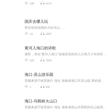
108
4173
国庆去哪儿玩
带你游览祖国的大好河山……
14
2687
黄河入海口的诗歌
请听，来自“黄河入海口”油城东营的诗人们用几十年的经历写就的一篇篇述说家乡的动人诗篇。
229
7939
海口-灵山游乐园
音频来源于链景旅行 地址 海南省海口市灵山镇 票价描述 开放时间 8：30－17:30 乘车信息
1
935
海口-马鞍岭火山口
音频来源于链景旅行 地址 海南省琼山市西部的石山镇境内 票价描述 开放时间 乘车信息