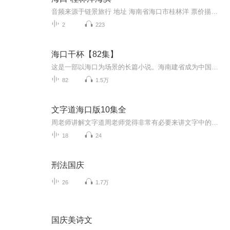
音频来源于链景旅行 地址 海南省海口市桂林洋 票价描述 开放时间 全天 乘车信息
2
223
海口干杯【82集】
这是一部以海口为场景的长篇小说。海南建省成为中国最大的经济特区，使海南成了一个巨大的磁场，成了一个无数人从未想象过的寻梦园，轰轰烈烈的十万人才下海南，使海南成为一种象征。海口便是这个象征的缩影，富有机遇、富有挑战，同时也富有磨难。许多人在这里跌跌撞撞，经历着痛苦的心灵与情感的体验。经历着外部环境与内心世界撞击的磨练。而本书的主人公们林儒、陈健芳、朱思伟、兰杰、陶小毛、陈志鹏等就是极具代表性的普通人中的一群--"闯海的人"。他们努力使自己摆脱掉内地原有的那种人际关系而想去适应海...
82
1.5万
文字道海口版10集全
周老师讲解文字道周老师觉得非常有必要来讲文字中的道理，让研究文字的所有专家们重新认识中国文字中的灿烂和辉煌。要让文字，让我们重新领悟到人生的真理和真谛，要从文字中把握古人的命脉，重新给古代文化、古人智慧结晶正名。
18
24
刑法国庆
26
1.7万
国庆美诗文