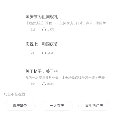
国庆节为祖国献礼
【蔡蔡演艺】课程﹣-﹣主持表演，口才，声乐，中国舞，民族舞。独特的小舞台，专业的录音棚，每一位同学都能成为优秀的小明星。独特的教学模式，轻松上课，快乐学习！知名主持人，舞蹈家，高级教师任职授课！江南总校：河沟街42号三楼 18545856430江北分校...
215
1.7万
庆祝七一和国庆节
24
1818
关于椅子，关于坐
作为一名家具业从业者，本专辑是阅读学习一些关于椅子、家具类的书籍，以及因此产生的一些想法。
156
8968
您是不是在找：
嘉庆皇帝
一人有庆
重生西门庆