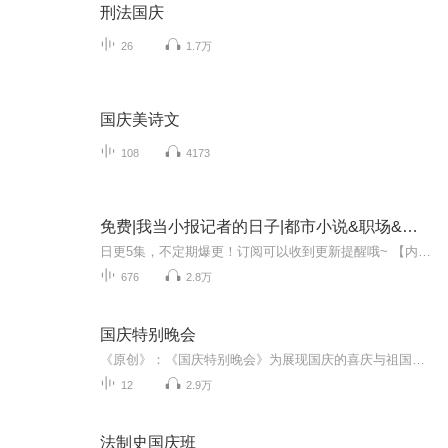
刑法国庆
26
1.7万
国庆美诗文
108
4173
免费|我当小报记者的日子|都市小说&职场&情感
日更5集，不定期爆更！订阅可以收到更新提醒哦~ 【内容简介】 在这个充满新闻与欲望交织的都市，江枫，一名才华横溢的年轻记者，在蓝月这位资深主编的精心指导下，迅速成长为业界新星。然而，生活并非只有工作，当江枫的目光被蓝月那成熟迷人的魅力所吸引...
676
2.8万
国庆特别晚会
《原创》：《国庆特别晚会》为展现国庆的喜庆与祖国的深情我将以具体的场景切入从清晨升旗的庄严到街头巷尾的欢庆到历史与当下的交融，用优美的笔触传递对祖国的热爱与自豪！用诗歌和情感美文形式，歌颂祖国的繁荣富强，祝人民幸福安康！
12
2.9万
法制史国庆班