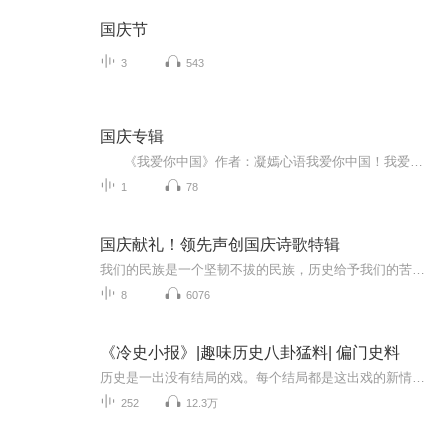
国庆节
3
543
国庆专辑
《我爱你中国》作者：凝嫣心语我爱你中国！我爱你春天蓬勃的秧苗；我爱你秋日金黄的硕果。我爱你中国！我爱你青松气质，我爱你红梅品格！我爱你家乡的甜蔗好像乳汁滋润着我的心窝。我爱你中国，我要把最美的歌儿献给你，我的母亲我的祖国。我爱你中国，我爱...
1
78
国庆献礼！领先声创国庆诗歌特辑
我们的民族是一个坚韧不拔的民族，历史给予我们的苦难都变成了闪着金光的勋章！我们的国家是一个龙腾虎跃的国家，那条巨龙正以不可阻挡之势崛起于神奇的东方！------------------------------------------------值此祖国70周年华诞之际，领先声创以诗歌向祖国献礼！用我们的声音、用我们的热血、用我们的灵魂诵读经典爱国篇章，歌颂我们的祖国！永远繁荣富强！
8
6076
《冷史小报》|趣味历史八卦猛料| 偏门史料
历史是一出没有结局的戏。每个结局都是这出戏的新情节的开始。死亡的历史会复活，过去的历史会变成现在，这都是由于生命的发展要求它们的缘故。当时明月在，曾照彩云归。在当时明月照映之下，历史那些厚重人事物如一朵彩云似地归去来兮。它既是过去，也是...
252
12.3万