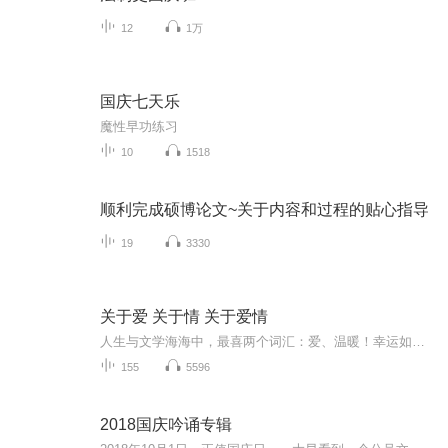
12
1万
国庆七天乐
魔性早功练习
10
1518
顺利完成硕博论文~关于内容和过程的贴心指导
19
3330
关于爱 关于情 关于爱情
人生与文学海海中，最喜两个词汇：爱、温暖！幸运如我，与喜马拉雅、韩基聪、糖思哲一起，情书系列送给您，愿您被爱包围且永远被这个世界温柔以待！
155
5596
2018国庆吟诵专辑