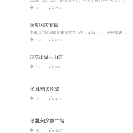
2018年10月1日，正值国庆日。一大早看到一个公号文章，正是文天祥的《己卯十月一日至燕越五日罹狴犴有感而赋》。当然，彼十一非当今的十一。不过数字的巧合还是让人感触，今天拿来读一读，体味一番历史英杰的民族情怀，恰也当时。 根据诗题来看，这组诗是写于十月一日至十月五日之间，是文天祥被俘之后所作，这些诗作不仅有凛凛正气，更也能看的到他百端交集的复杂情感。另一首于右任先生的《望大陆》，微信公号有称《望乡》，一句“山之上国之殇”荡气回肠，一并兴起拿来读了一读。仓促间多有瑕疵...
38
2592
欢度国庆专辑
本辑以诗歌和歌颂祖国文章为主，金秋十月，丹桂飘香，在这个充满丰收喜悦的季节里，我们满怀激动和自豪，迎来了中华人民共和国76周年华诞。这不仅是一个庄重的纪念日，更是全体中华儿女共同欢庆的盛大的节日，承载着深厚的民族情感和历史意义.
167
6788
国庆出游去山西
10
5805
张国庆|舆论战
22
4713
张国庆|穿越牛熊
91
4.2万