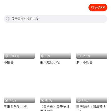
打开APP
关于国庆小报的内容
130.4万
1万
22.6万
小报告
乘风吃瓜小报
萝卜小报告
3.4万
4.5万
1.6万
玉米熊放学小报
《民法典》关于物业
国庆特辑（国庆节快