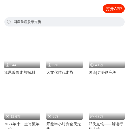
打开APP
国庆前后股票走势
844
360
4.1万
江恩股票走势探测
大文化时代走势
缠论|走势终完美
12.6万
2万
4.3万
2024年十二生肖流年
开盘半小时判全天走
郑氏点银——解读行