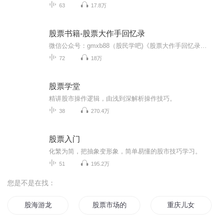
63
17.8万
股票书籍-股票大作手回忆录
微信公众号：gmxb88（股民学吧)《股票大作手回忆录》是一本精彩的人物传记，记述了一位几百年一遇的金融市场交易与投资天才——杰西·利弗莫尔（Jesse Lauriston Livermore，1877-1940年）的人生、梦想、事业和财富的故事，情节起伏跌宕、激动人心。
72
18万
股票学堂
精讲股市操作逻辑，由浅到深解析操作技巧。
38
270.4万
股票入门
化繁为简，把抽象变形象，简单易懂的股市技巧学习。
51
195.2万
您是不是在找：
股海游龙
股票市场的两个小故事
重庆儿女