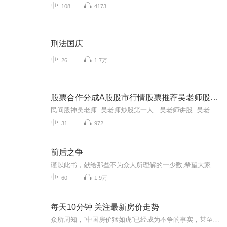
108
4173
刑法国庆
26
1.7万
股票合作分成A股股市行情股票推荐吴老师股票合作
民间股神吴老师 吴老师炒股第一人 吴老师讲股 吴老师在私募中的影响力评价 吴老师股票合作百度网盘 吴老师股票和华为有关系吗 金融吴老师最新消息今天新闻报道 吴老师炒股的最新视频更新内容 吴老师炒股秘诀分享吴老师股票合作#吴...
31
972
前后之争
谨以此书，献给那些不为众人所理解的一少数,希望大家能够了解他们生命中的欢乐与辛酸，灵魂深处的黑暗和光明。 【题记】 我们不是神，所以我们无法选择自己的出生。 我们不是神，但我们可以选择如何活着，以及如何死去。 【阅读指南——请咬文嚼字确认以下事项后，再翻阅正文】 一、以下人群禁止阅读 1．18岁以下未成年； 2．有任何程度抑郁症、忧郁症患者； 3．以各类电影和现实中的杀人狂为偶像以及以成为杀手为梦想者； 4．抱着理想主义人生观者； 5．有暴力倾向者。 二、以下人群谨慎阅读 1．处于生存和情绪低谷者； 2．正在极度爱一个人，或恨一个人者； 3．心智不健全者，请在监护人或医师指导下阅读。 三．本书不是之处 1．本书不是一本善良的书； 2．本书不是一本快乐的书； 3．本书不是一本色情的书； 4．本书不是一本血腥的书； 5．本书不是一本暴力的书； 6. 本书不是一本恐怖的书； 7．本书不是一本正常的书。 越这样我越想看，你懂了没精髓？
60
1.9万
每天10分钟 关注最新房价走势
众所周知，“中国房价猛如虎”已经成为不争的事实，甚至成为了国内外共同关注的话题。近日，中国最具权威官方媒体之一的新华社，在关于《如何看待未来房价走向》的文章中宣称：中央遏制房价上涨的决心不会发生改变，决不会允许调控前功尽弃；甚至直接喊话炒房客和地方政府：摒弃房价复燃幻想，沉下心来做些实事。如今，正是高层对我国房价严厉调控的关键时期，新华社发声，再一次释放楼市重要信号，2019年房价走势基本明朗。看看如今的高房价和人们工资收入的巨大差距，再看看如今超过30%...