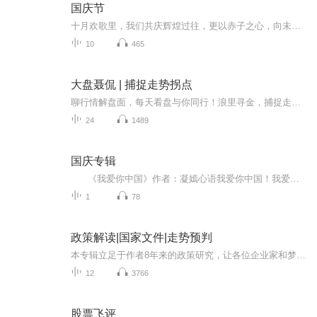
国庆节
十月欢歌里，我们共庆辉煌过往，更以赤子之心，向未来书写滚烫的誓言——这盛世，值得我们以热爱相拥。
10
465
大盘聂侃 | 捕捉走势拐点
聊行情解盘面，每天看盘与你同行！浪里寻金，捕捉走势拐点！免责声明：每日点评仅供学习交流，不构成投资建议，据此买卖自负盈亏。投资有风险，入市需谨慎。...
24
1489
国庆专辑
《我爱你中国》作者：凝嫣心语我爱你中国！我爱你春天蓬勃的秧苗；我爱你秋日金黄的硕果。我爱你中国！我爱你青松气质，我爱你红梅品格！我爱你家乡的甜蔗好像乳汁滋润着我的心窝。我爱你中国，我要把最美的歌儿献给你，我的母亲我的祖国。我爱你中国，我爱...
1
78
政策解读|国家文件|走势预判
本专辑立足于作者8年来的政策研究，让各位企业家和梦想创业的朋友把握国家政策导向，第一时间获得关心的国家方针，做到知己知彼百战百胜。本专辑将会覆盖全方位的企业和行业政策，以学习分析为主，你有想了解的内容可以提出来。
12
3766
股票飞评