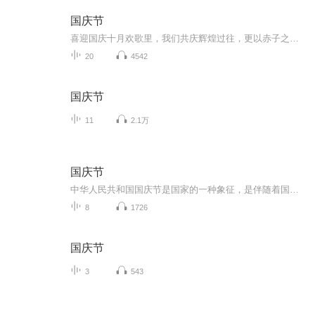
国庆节
喜迎国庆十月欢歌里，我们共庆辉煌过往，更以赤子之心，向未来书写滚烫的誓言——这盛世，值得我们以热爱相拥。
20
4542
国庆节
11
2.1万
国庆节
中华人民共和国国庆节是国家的一种象征，是伴随着国家的出现而出现的。让我们用诗歌朗诵歌颂祖国的繁荣富强，国泰民安。
8
1726
国庆节
3
543