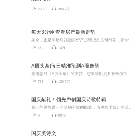
2802
308.7万
每天3分钟 查看房产最新走势
如今，正是高层对我国房价严厉调控的关键时期，新华社发声，再一次释放楼市重要信号，2019年房价走势基本明朗。看看如今的高房价和人们工资收入的巨大差距，再看看如今超过30%的住房空置率，中国楼市泡沫有多严重，老百姓心知肚明，高层不可能看不见。看来，高层这一次是动真格了！虽然相关统计数据显示：2017年，我国人均住房面积已经达到40平米，入股从全国住房总面积来算，如今的房子已经足够14亿人居住了。然而，目前存在的最大问题不是商品房卖不掉，而是刚需根本买不起。如...
48
10万
A股头条|每日精准预测A股走势
感谢您对《A股头条》的支持，想要收听更多有价值的股市资讯，记得点击 “订阅”和“加关注”。第一时间收到更新通知，赶快点击订阅吧。播出时间：一年365天，不间断更新。主播简介：扬帆是著名财经自媒体人，奋战股海十余年，坚持实盘和理论相结合。对大盘...
715
130.2万
国庆献礼！领先声创国庆诗歌特辑
我们的民族是一个坚韧不拔的民族，历史给予我们的苦难都变成了闪着金光的勋章！我们的国家是一个龙腾虎跃的国家，那条巨龙正以不可阻挡之势崛起于神奇的东方！------------------------------------------------值此祖国70周年华诞之际，领先声创以诗歌向祖国献礼！用我们的声音、用我们的热血、用我们的灵魂诵读经典爱国篇章，歌颂我们的祖国！永远繁荣富强！
8
6076
国庆美诗文