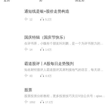
走势
势
情走势
通短线是银+股价走势构造
12
5.2万
国庆特辑（国庆节快乐）
在评书界，小魏有个朋友叫刘鹏，是一个为评书努力的小伙子。在2021年国庆期间，他想弄个特辑，便烦劳我给他录个爱国题材的评书小段儿。这种事情，不是特殊情况，小魏一般不会拒绝，也就给其录了一个《鲁迅踢鬼》，等他传完，我再传到我的专辑里。另外，小...
14
1.6万
霸道股评丨A股每日走势预判
知名财经股评人霸道股评其犀利接地气的语言，每天讲述A股早中晚评精讲预判！凭良心实话实说，永远提前预判和分析，从不模棱两可、望风使舵，当你看完一次之后就会上瘾！不信你试试！
43
4.4万
股票
股票投资分析教程，更多投资技巧关注V信公共号：qisetongqian
1552
17.2万