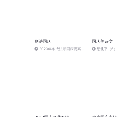
刑法国庆
国庆美诗文
2020年华成法硕国庆提高班
想北平（6
刑法陈 (26)