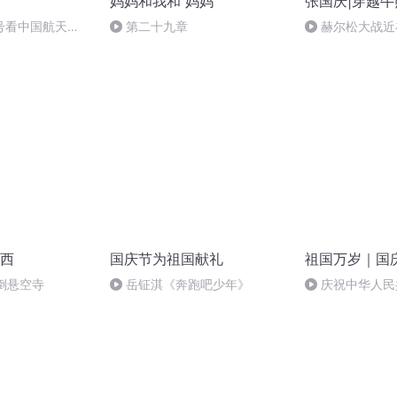
妈妈和我和 妈妈
张国庆|穿越牛
号看中国航天
第二十九章
赫尔松大战近
突的关键之战，
西
国庆节为祖国献礼
祖国万岁｜国
倒悬空寺
岳钲淇《奔跑吧少年》
庆祝中华人民
周年 天安门广