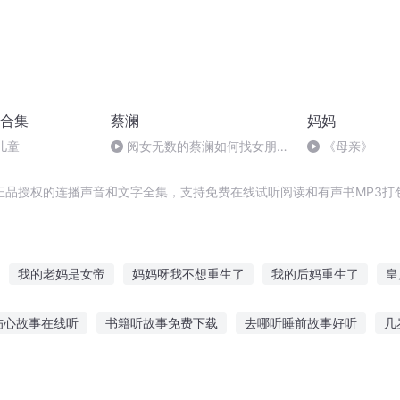
合集
蔡澜
妈妈
儿童
阅女无数的蔡澜如何找女朋
《母亲》
友？眼神轻佻的优先 #蔡澜
正品授权的连播声音和文字全集，支持免费在线试听阅读和有声书MP3打
我的老妈是女帝
妈妈呀我不想重生了
我的后妈重生了
皇
快穿之十佳好妈妈
11的妈妈
女人你的名字叫妈妈
妈您爱我吗
伤心故事在线听
书籍听故事免费下载
去哪听睡前故事好听
几
妈
猫妈日记
妈妈好抢手
后妈很好当
故事在线听伤感
适合孩子听的春节故事
听故事很幸福的成语