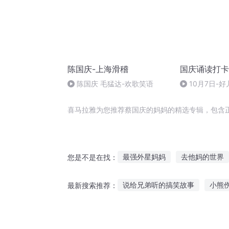
陈国庆-上海滑稽
国庆诵读打卡
陈国庆 毛猛达-欢歌笑语
10月7日-好
喜马拉雅为您推荐蔡国庆的妈妈的精选专辑，包含
最强外星妈妈
去他妈的世界
您是不是在找：
我妈是至尊
我妈是王者
说给兄弟听的搞笑故事
小熊
最新搜索推荐：
来自平行世界的妈妈
明星妈
秦文龙直播听感情故事
直播