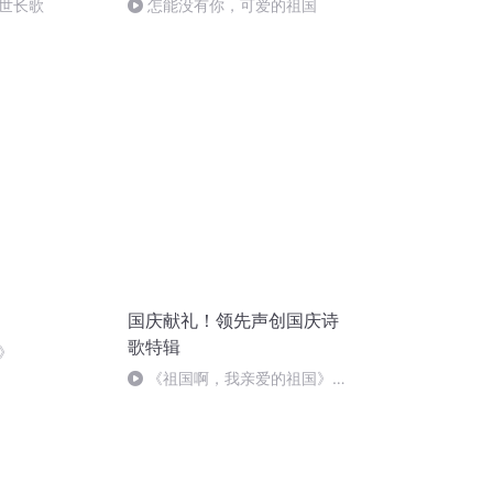
世长歌
怎能没有你，可爱的祖国
国庆献礼！领先声创国庆诗
歌特辑
》
《祖国啊，我亲爱的祖国》温
婉