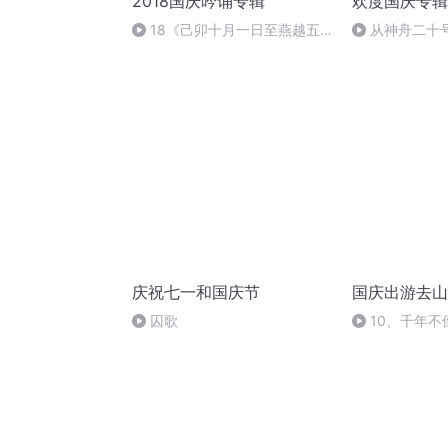
2018国庆吟诵专辑
欢度国庆专辑
18《己卯十月一日至燕越五
从神舟二十
日罹狴犴有感而赋》组律18首
的“隐形实力”
文天祥 自由吟诵
庆祝七一和国庆节
国庆出游去山
囚歌
10、千年不