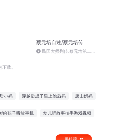
蔡元培自述/蔡元培传
民国大师列传.蔡元培第二十
章鞠躬尽瘁
包下载。
后小妈
穿越后成了皇上他后妈
唐山妈妈
重生之不一样的妈妈
岁给孩子听故事机
幼儿听故事拍手游戏视频
小驴的故事在线听
讲给哥哥听的故事作文
手机端