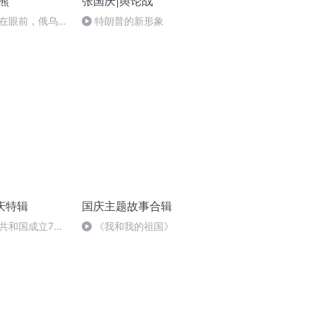
熊
张国庆|舆论战
在眼前，俄乌冲
特朗普的新形象
将会如何发展？
庆特辑
国庆主题故事合辑
共和国成立73
《我和我的祖国》
场举行升国旗仪式