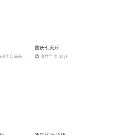
国庆七天乐
成法硕国庆提高班
魔性早功 day6
)