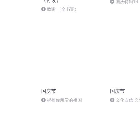
（再读）
国庆特辑16
胡 东方红+一
致谢 （全书完）
国庆节
国庆节
祝福你亲爱的祖国
文化自信 文