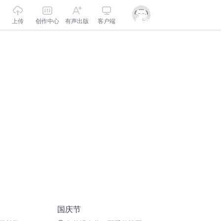
上传
创作中心
有声出版
客户端
国庆节