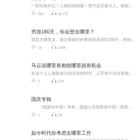
一部经典作品！人物刻画细腻！情节起伏吸引人。根据听众的喜好而精选，声音清晰，感染力强。感情色彩浓厚。。就是对我们的最大支持和厚爱。每天加班很辛苦，您就动动手指支持一下吧！一部经典作品！人物刻画细腻！情节起伏吸引人。根据听众的喜好而精选，声音清晰，感染力强。感情色彩浓厚。。就是对我们的最大支持和厚爱。每天加班很辛苦，您就动动手指支持一下吧！一部经典作品！人物刻画细腻！情节起伏吸引人。根据听众的喜好而精选，声音清晰，感染力强。感情色彩浓厚。。就是对我们的最大支持和厚爱。每天加班很...
264
16.7万
穷游180天，你会想去哪里？
我是主播美文。做过最疯狂的事情就是辞职180天，剃掉头发外出穷游外出看不一下的风景，是我努力工作的目标做这个节目，美文是想把看到过、感受过的风景和大家分享希望大家可以在工作之余，去感受祖国的大好河山人在职场、心在旅行每周末更新，欢迎大家订阅...
13
1364
马云说哪里有抱怨哪里就有机会
在这个人人都能成为创业者的时代，几乎每个创业者都会经历困苦、迷茫、失落、坎坷……会遭遇资金、市场、团队、管理等各种问题，他们渴望获得一些成功者的指点和帮助，希望成功者沉淀出的宝贵经验能给他们有所启发。 从“骗子”、“疯子”、“狂人”到打造...
2
274
国庆专辑
《我爱你中国》作者：凝嫣心语我爱你中国！我爱你春天蓬勃的秧苗；我爱你秋日金黄的硕果。我爱你中国！我爱你青松气质，我爱你红梅品格！我爱你家乡的甜蔗好像乳汁滋润着我的心窝。我爱你中国，我要把最美的歌儿献给你，我的母亲我的祖国。我爱你中国，我爱...
1
78
如今时代你考虑去哪里工作