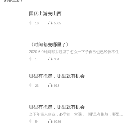
到哪里去？
国庆出游去山西
10
5805
《时间都去哪里了》
2020.6.9时间都去哪里了怎么一下子自己也已经挡不住的白发还有爬上来的满脸皱纹不再年轻虽然不再年轻 但还是可以寻找青春可以寻找些精彩些找点时间陪陪老人找机会陪陪孩子多陪陪爱人和自己祝福群里伙伴都能看到时间都去哪里了祝福大家充实每一天
1
304
哪里有抱怨，哪里就有机会
23
913
哪里有抱怨，哪里就有机会
当下年轻人创业，必学的一堂课，《哪里有抱怨，哪里就有机会》在这个人人都能成为创业者的时代，几乎每个创业者都会经历困惑、迷茫、失落、坎坷…会遭遇资金、市场、团队、管理等各种问题，他们渴望获得一些成功者的指点和帮助，希望成功者沉淀出的宝贵经验能让他们有所启发。 从“骗子”、“疯子”、“狂人”到打造出一个阿里巴巴王国，马云无疑是这个时代最具有代表性的草根英雄和创业偶像。本有声书以商界奇才马云为主题，选取大量真实生动的故事，全面解析他的商业智慧与人生哲学。
54
9286