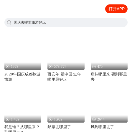
打开APP
国庆去哪里旅游好玩
1978
573.7万
475
2020年国庆成都旅游
西安年·最中国|过年
病从哪里来 要到哪里
旅游
哪里最好玩
去
1.4万
1.9万
2644
我是谁？从哪里来？
邮票去哪里了
风到哪里去了