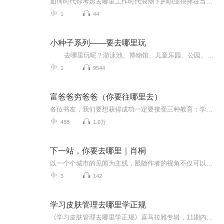
如何时代你考虑去哪里工作时代浪潮下的职业抉择在当今这个快速发展，充满变化的时代，选择去哪里工作成为了一个至关重要且令人深思的问题。这一抉择不仅关乎我们的经济收入，更与个人的成长，生活质量以及未来的发展方向紧密相连。大城市工作，意味着更多...
1
44
小种子系列——要去哪里玩
去哪里玩呢？游泳池、博物馆、儿童乐园、公园、快餐店、图书馆都是小朋友常去的公共场所。不过，公共场所应该遵守规则和礼仪，还应该注意安全问题，如果有不恰当的行为出现，那会发生什么事呢？ 这是一本【翻翻书】，书中的公共场所都用小朋友喜欢的大场景来体现，大场景中有很多可以揭开的小卡片，卡片的正面多是一些不恰当的行为，鼓励孩子自己发现问题，然后揭开卡片，找出答案。 这本书意在提醒宝宝多多注意自己的行为，既是一本教宝宝懂得文明...
1
9544
富爸爸穷爸爸（你要往哪里去）
各位书友，我们要想获得成功一定要接受三种教育：学校教育、职业教育、财商教育。因为学校没有开设财商教育的课程，所以很多人只接受了前两种教育，本专辑可以帮助你打开你财商学习的大门，帮你看到一个全新的世界，是富人的世界。穷人和富人之间的差别不...
488
1.6万
下一站，你要去哪里｜肖桐
以一个个城市的见闻为主线，跟随作者的视角不仅可以体会到纽约出租车司机的美国梦，也可以与柯克兰帕金森老妇人的文学激情产生共鸣。全文充满了浪漫心绪和异国风趣。
3
142
学习皮肤管理去哪里学正规
《学习皮肤管理去哪里学正规》喜马拉雅专辑，11期内容，10期免费，1期付费。系统解析皮肤管理学习之道，免费内容标题逐层递进，助你快速入门。付费专辑深入剖析，10篇系统文章集结，教你如何正规学习皮肤管理。想成为皮肤管理达人？快来收听！皮肤管理正规...