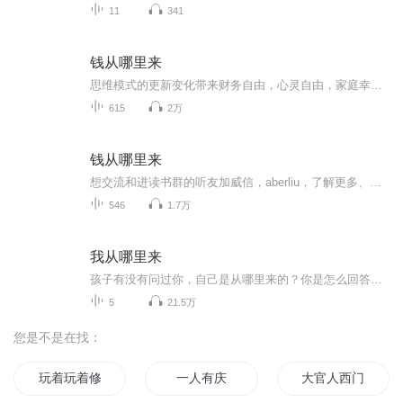
11
341
钱从哪里来
思维模式的更新变化带来财务自由，心灵自由，家庭幸福，身心健康！成长是复利的，能力是可以训练的；成功需要努力，而大的成功则需要导师。真正的财务自由是什么？就是当你不工作的时候，也不必为金钱发愁，因为你有其他渠道的收入来源。当工作不再是获得...
615
2万
钱从哪里来
想交流和进读书群的听友加威信，aberliu，了解更多、更系统化，更有价值的内容。 我们要用15年的时间影响一亿人读书，1000个家庭实现财富自由、时间自由和心灵自由！
546
1.7万
我从哪里来
孩子有没有问过你，自己是从哪里来的？你是怎么回答他（她）的呢？想不想听听别人家的孩子从他们的家长那里得到的答案？人的生命如此珍贵，为什么还有孩子会羡慕小狗小猫的生活？如果我们一直回避这些最本源的话题，孩子们又如何知道自己的生命是多么来之...
5
21.5万
您是不是在找：
玩着玩着修了仙
一人有庆
大官人西门庆