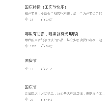
国庆特辑（国庆节快乐）
在评书界，小魏有个朋友叫刘鹏，是一个为评书努力的小伙子。在2021年国庆期间，他想弄个特辑，便烦劳我给他录个爱国题材的评书小段儿。这种事情，不是特殊情况，小魏一般不会拒绝，也就给其录了一个《鲁迅踢鬼》，等他传完，我再传到我的专辑里。另外，小...
14
1.6万
哪里有阴影，哪里就有光‖朗读
用我的声音朗读优质的作品，与众多朗读爱好者在一起交流！
1307
5.6万
国庆节
11
2.1万
国庆节
喜迎国庆十月欢歌里，我们共庆辉煌过往，更以赤子之心，向未来书写滚烫的誓言——这盛世，值得我们以热爱相拥。
20
4542