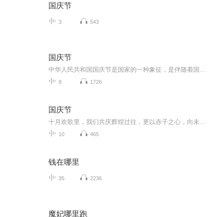
国庆节
3
543
国庆节
中华人民共和国国庆节是国家的一种象征，是伴随着国家的出现而出现的。让我们用诗歌朗诵歌颂祖国的繁荣富强，国泰民安。
8
1726
国庆节
十月欢歌里，我们共庆辉煌过往，更以赤子之心，向未来书写滚烫的誓言——这盛世，值得我们以热爱相拥。
10
465
钱在哪里
35
2236
魔妃哪里跑