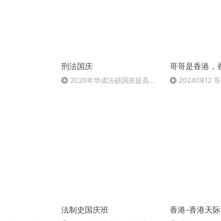
刑法国庆
哥哥是香港，
）
2020年华成法硕国庆提高班
20240912
刑法陈 (26)
乐～闪现艺穗会
法制史国庆班
香港-香港天际