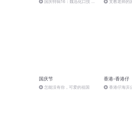
国庆特辑16：魏迅化口技 二
支教老师的
胡 东方红+一般唱法和原生态
国庆节
香港-香港仔
怎能没有你，可爱的祖国
香港仔海滨