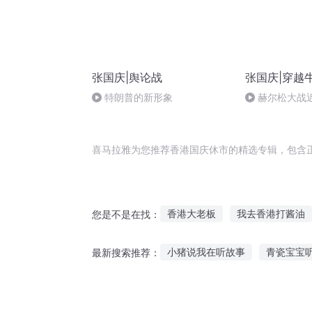
张国庆|舆论战
张国庆|穿越
特朗普的新形象
赫尔松大战
突的关键之战
喜马拉雅为您推荐香港国庆休市的精选专辑，包含
香港大老板
我去香港打酱油
您是不是在找：
人人都爱于休休
香港一家人
小猪说我在听故事
青瓷宝宝
最新搜索推荐：
娱乐香港
都市香水师
重
抱着女友故事在线听
听父母