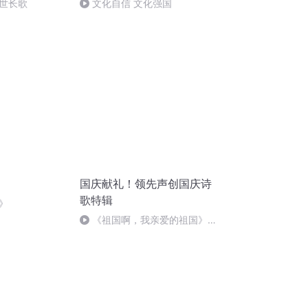
世长歌
文化自信 文化强国
国庆献礼！领先声创国庆诗
歌特辑
》
《祖国啊，我亲爱的祖国》温
婉