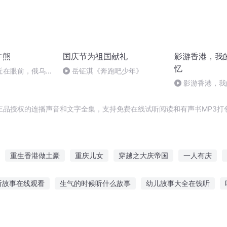
牛熊
国庆节为祖国献礼
影游香港，我
忆
近在眼前，俄乌冲
岳钲淇《奔跑吧少年》
，将会如何发展？
影游香港，我
正品授权的连播声音和文字全集，支持免费在线试听阅读和有声书MP3打
重生香港做土豪
重庆儿女
穿越之大庆帝国
一人有庆
都市至尊的退休生活
香港制作
重生香港之胜者为王
大庆
听故事在线观看
生气的时候听什么故事
幼儿故事大全在饯听
生香港警察
再世香港梦
话孝的故事
诺诺听故事怎么付费购买
地雷土豆故事在线听
什