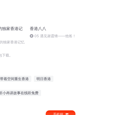
的独家香港记
香港八八
05 遇见谢霆锋——他爸！
的独家香港记忆
包下载。
带着空间重生香港
明日香港
皇太子
香港神鹰
我们香港见
听小冉讲故事在线听免费
么软件可以听英雄故事
边走边听随从讲故事
手机端