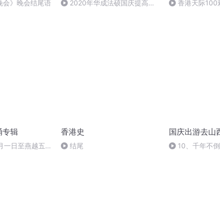
晚会》晚会结尾语
2020年华成法硕国庆提高班
香港天际10
法制史马志冰 (12)
诵专辑
香港史
国庆出游去山
十月一日至燕越五
结尾
10、千年不
赋》组律18首
诵