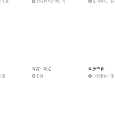
国庆课
祝福你亲爱的祖国
山河共庆，盛
香港- 香港
国庆专辑
公园
香港
《我爱你中国