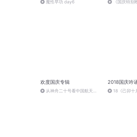
魔性早功 day6
《国庆特别
欢度国庆专辑
2018国庆吟
从神舟二十号看中国航天
18《己卯
的“隐形实力”
日罹狴犴有感而
文天祥 自由吟