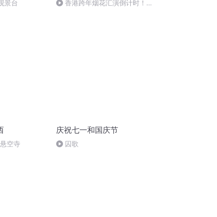
0观景台
香港跨年烟花汇演倒计时！本
文含彩蛋|香港一日
西
庆祝七一和国庆节
倒悬空寺
囚歌