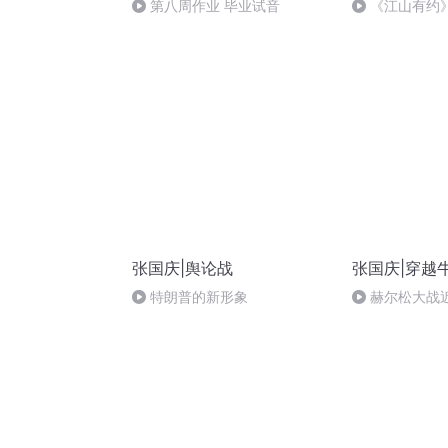
第八周作业 毕业试音
《江山有约
张国庆|舆论战
张国庆|穿越
特朗普的新形象
赫尔松大战
突的关键之战