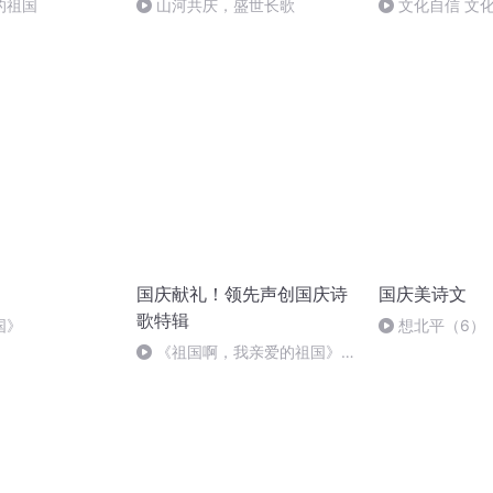
的祖国
山河共庆，盛世长歌
文化自信 文
国庆献礼！领先声创国庆诗
国庆美诗文
歌特辑
国》
想北平（6）
《祖国啊，我亲爱的祖国》温
婉