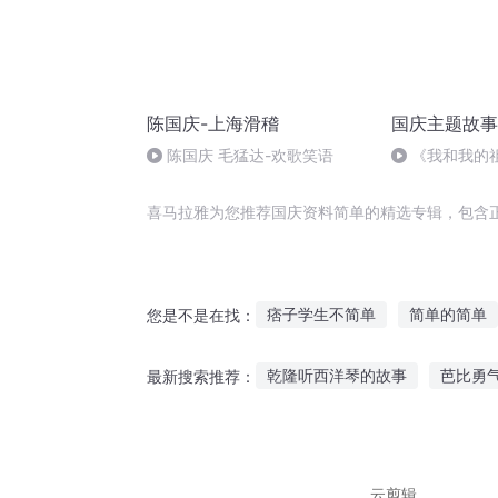
陈国庆-上海滑稽
国庆主题故事
陈国庆 毛猛达-欢歌笑语
《我和我的
喜马拉雅为您推荐国庆资料简单的精选专辑，包含
痞子学生不简单
简单的简单
您是不是在找：
简单系统
重生之简单生活
乾隆听西洋琴的故事
芭比勇
最新搜索推荐：
此事不简单
人间道之简单生
千万哥哥故事在线听
宝宝乖
听伍佰的歌听的是故事味道
云剪辑