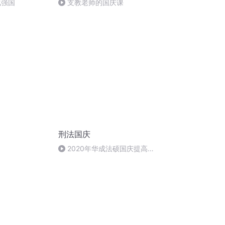
化强国
支教老师的国庆课
刑法国庆
2020年华成法硕国庆提高班
刑法陈 (26)