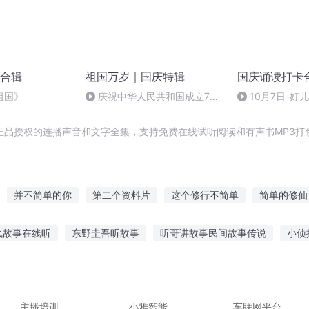
合辑
祖国万岁｜国庆特辑
国庆诵读打卡
祖国》
庆祝中华人民共和国成立73
10月7日-好
周年 天安门广场举行升国旗仪式
正品授权的连播声音和文字全集，支持免费在线试听阅读和有声书MP3打
并不简单的你
第二个资料片
这个修行不简单
简单的修仙
资料合集2
简单修道
二哈的不简单修行
我们简单美好的小
气故事在线听
东野圭吾听故事
听哥讲故事民间故事传说
小侦
活
简单活着
宋朝资料
乖故事在线听
狼孩听巨蛇讲故事
天天听佛号往生故事
听一个
上厕所听故事造成痔疮
睡觉前听录音故事好吗
主播培训
小雅智能
车联网平台