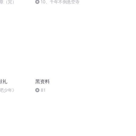
章（完）
10、千年不倒悬空寺
献礼
黑资料
吧少年》
81