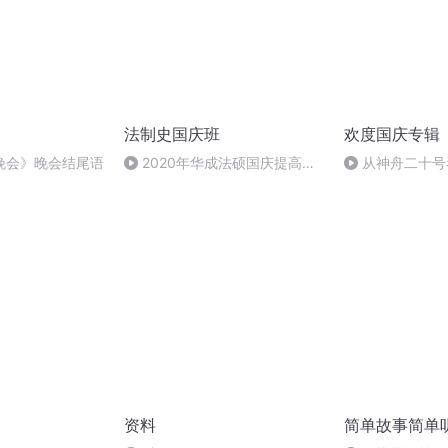
法制史国庆班
欢度国庆专辑
晚会》晚会结尾语
2020年华成法硕国庆提高班
从神舟二十号
法制史马志冰 (12)
的“隐形实力”
资料
简单故事简单