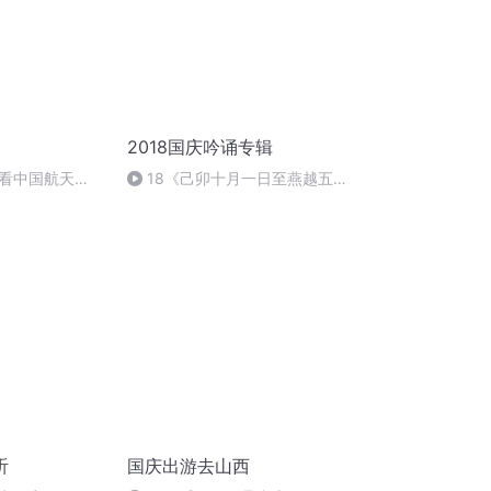
2018国庆吟诵专辑
看中国航天
18《己卯十月一日至燕越五
日罹狴犴有感而赋》组律18首
文天祥 自由吟诵
听
国庆出游去山西