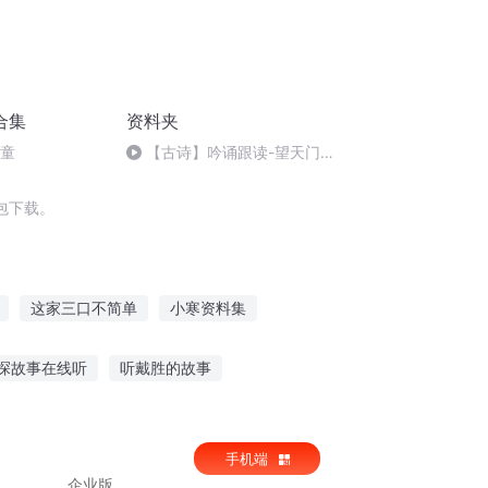
合集
资料夹
儿童
【古诗】吟诵跟读-望天门山-
李白
包下载。
这家三口不简单
小寒资料集
时光
简单穿越系统
这个学校不简单
探故事在线听
听戴胜的故事
故事小红帽的故事
灶王爷的故事在哪听
手机端
企业版