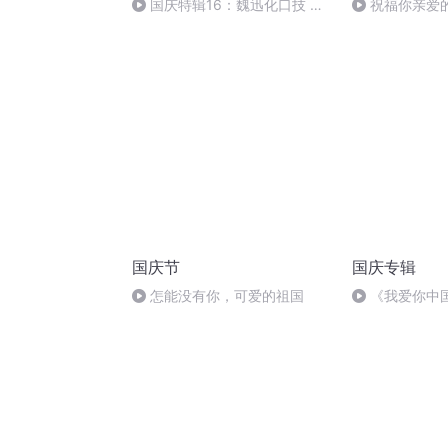
国庆特辑16：魏迅化口技 二
祝福你亲爱
胡 东方红+一般唱法和原生态
国庆节
国庆专辑
怎能没有你，可爱的祖国
《我爱你中