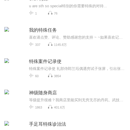
u are sth so special特别的你需要特殊的对待...
1
76
我的特殊任务
喜欢请点赞、评论、赞助感谢您的支持 ~ ~如果喜欢记得点订阅！更新就自动有提示...我的特殊任务情节跌宕起伏、扣人心弦,是一本情节与文笔俱佳的网络小说！希望大家喜欢~喜欢请点赞、评论、赞助感谢您的支持 ~ ~如果喜欢记得点订阅！更新就自动有提示...我...
337
1145.8万
特殊案件记录使
特殊案件记录使 礼部侍郎兰珏偶遇穷试子张屏，引出张屏从穷书生到小吏最后官至丞相的乱七八糟的人生。
60
3854
神级随身商店
等级提升很难？我商店里能买到无穷无尽的丹药。武技等级提升困难？我商店里只要花钱就能瞬间将武技修炼到大圆满。你有神器?不好意思，我有一世界的神器。...
1863
401.6万
手足耳特殊诊治法