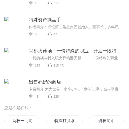
10
517
特殊资产操盘手
作者简介：肖银辉，柒星集团创始人、董事长，多年私募股权投资经历，参与投资过蚂蚁金服、蔚来汽车、滴滴、京东、贝壳、良品铺子等二十多家上市公司，曾担任上市公司华中区域负责人，在职5年期间，公司年营业额从100万做到7.2亿元。在资本运营、股权投资、...
3
47
祸起火葬场！一份特殊的职业！开启一段特殊旅程
一切的祸从我入职火葬场那天起.........一份特殊的职业一个猥琐同事遇见他们命运的齿轮就开始转动了！！
113
115.4万
出售妈妈的商店
专辑简介 大大世界，小小少年。“少年”二字，当与平庸相诉。“世界少年经典文学书屋”记录了这样一群少男少女：他们有坚持正义的“德国帮派少女”、被拐卖做苦力的“瑞士童工”，也有马戏团的”美国流浪儿”、身处底层的“日本贫家子”，还有天才的“苏联...
41
2284
您是不是在找：
两枚一元硬币
特殊打脸系统
诡神硬币