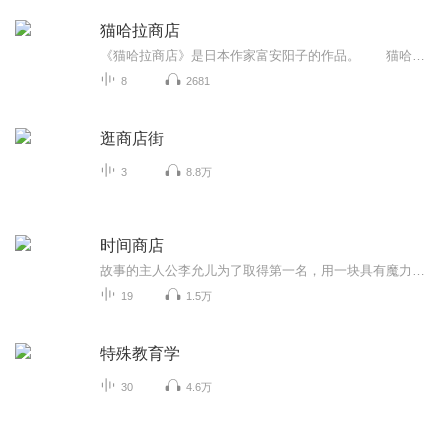
猫哈拉商店
《猫哈拉商店》是日本作家富安阳子的作品。 猫哈拉商店号称“什么都有、什么都卖”，但是，只有流浪猫知道去那里的路；而且来猫哈拉商店买东西必须遵循两个规定：一，必须把身上带来的所有钱拿出来；二，一次只能买一样东西。那么，究竟哪些顾客会光顾...
8
2681
逛商店街
3
8.8万
时间商店
故事的主人公李允儿为了取得第一名，用一块具有魔力的手表，每天购买10分钟时间，大家是出卖自己的快乐记忆。虽然李允儿在考试中获得了好成绩，但她却觉得自己失去了很多宝贵的东西。这看似荒诞离奇的魔法情节，深刻地展示了韩国当下孩子们的生活状态。作者以时间和记忆两种抽象概念为线索，用孩子们喜欢的幻想手法，来呈现他们渴望自由的梦想。这是一部能引发读者思考，并令人经久不忘的佳作。主播：NJ蔷薇初夏在开学时会播出两集，然后按下面更新：每周更新3集，分别是周二、周四和周六
19
1.5万
特殊教育学
30
4.6万