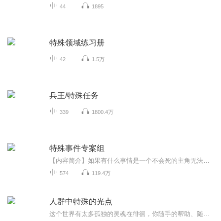
44
1895
特殊领域练习册
42
1.5万
兵王/特殊任务
339
1800.4万
特殊事件专案组
【内容简介】如果有什么事情是一个不会死的主角无法解决的，那么就来三个。当三个近乎不会死的人凑在一起时，创造的奇迹其实远没有创造的糗事多、发生的故事远没有发生的事故多。更多更多的快乐和更少更少的悲伤，这其实才是值得追求的东西。生存？荣耀？...
574
119.4万
人群中特殊的光点
这个世界有太多孤独的灵魂在徘徊，你随手的帮助、随心的善意，可能就是他们铭记的温暖。