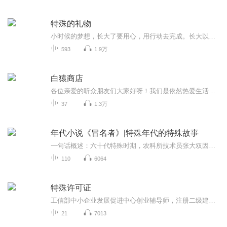
特殊的礼物
小时候的梦想，长大了要用心，用行动去完成。长大以后，要用磨难与挫折去历练自己的心，你才能实现小时候的梦想！
593
1.9万
白猿商店
各位亲爱的听众朋友们大家好呀！我们是依然热爱生活，忠于发疯的白猿商店的老王、老李还有见手青！是的是的我们改名字啦，感谢“豌豆尖儿”在过去一年的陪伴，接下来的日子我们会以“白猿商店”这个名字和大家见面。“白猿商店”这个名字说来话长，这是我...
37
1.3万
年代小说《冒名者》|特殊年代的特殊故事
一句话概述：六十代特殊时期，农科所技术员张大双因直言获罪，借亡弟“张二双”身份隐居红柳村，守护“玉米2号”种子与妻儿，顶住公社书记李建国的私怨刁难，在亲友与村民相助之下，挺到1977年平反浪潮，终洗清冤屈、实现团圆，“玉米2号”也成为惠及多地...
110
6064
特殊许可证
工信部中小企业发展促进中心创业辅导师，注册二级建造师，上海交通大学会计学专业，上海福商中小企业服务平台副总经理，上海代理记账协会常务理事，上海华进投资风控总监，上海中韬商标代理有限公司总经理，上海国丰人事代理有限公司总经理。...
21
7013