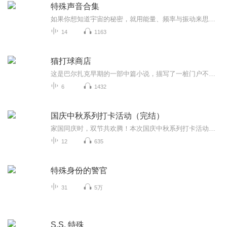
特殊声音合集
如果你想知道宇宙的秘密，就用能量、频率与振动来思考。——尼古拉·特斯拉每一种声音都有它独特的作用。繁体字“药”写作“藥”，繁体字“乐”写作“樂”，可见它们之间的密切联系！
14
1163
猫打球商店
这是巴尔扎克早期的一部中篇小说，描写了一桩门户不当的婚姻。才华横溢的画家娶了商店老板美丽青春的女儿，但婚后的新鲜感一过，由于出身生活环境、文化教养和人生观念的巨大差异，共同语言越来越少，最后酿成了无可挽回的悲剧！那么怎样才能缔结美满幸福...
6
1432
国庆中秋系列打卡活动（完结）
家国同庆时，双节共欢腾！本次国庆中秋系列打卡活动，邀你每日解锁多元演播精彩：以诗歌为笔，歌颂祖国山河壮阔与时代华章；清晨用温暖早安问候开启元气一天，深夜以温柔晚安声语卸下疲惫；更有风趣幽默的单口相声逗趣生活，经典耐品的评书细说古今故事。...
12
635
特殊身份的警官
31
5万
S.S. 特殊