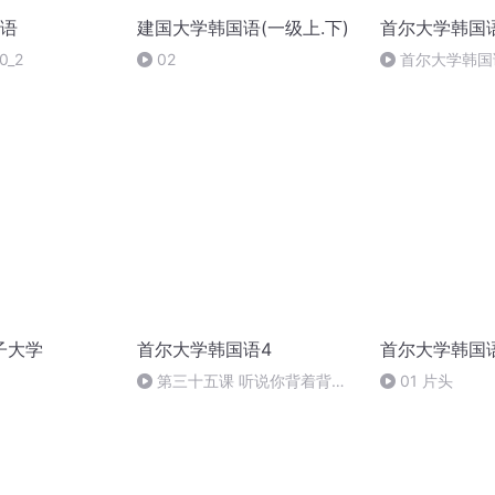
语
建国大学韩国语(一级上.下)
首尔大学韩国
0_2
02
首尔大学韩国语1
子大学
首尔大学韩国语4
首尔大学韩国
第三十五课 听说你背着背包
01 片头
去欧洲旅行了