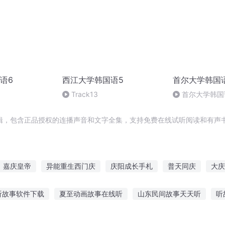
语6
西江大学韩国语5
首尔大学韩国
Track13
首尔大学韩国语1
辑，包含正品授权的连播声音和文字全集，支持免费在线试听阅读和有声书
嘉庆皇帝
异能重生西门庆
庆阳成长手札
普天同庆
大庆
庆余年之长歌行
穿越韩剧之崔泰旻日记
我在泰山当神仙
重
听故事软件下载
夏至动画故事在线听
山东民间故事天天听
听
泰歌一梦
听自己讲故事的人
乌龟赛跑在线听故事
备胎现实故事在线听