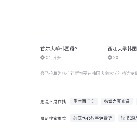
首尔大学韩国语2
西江大学韩国
01_片头
20
喜马拉雅为您推荐新泰要建韩国庆南大学的精选专
重生西门庆
韩娱之夏泰贤
您是不是在找：
庆云传奇
穿越之大庆帝国
憨豆伤心故事免费听
读书郎
最新搜索推荐：
一人有庆
重生之西门庆
小狗奥特曼故事在线听
喜欢