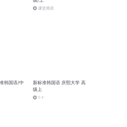
级/上
课堂用语
准韩国语/中
新标准韩国语 庆熙大学 高
级上
1-1