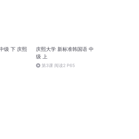
中级 下 庆熙
庆熙大学 新标准韩国语 中
级 上
第3课 阅读2 P65