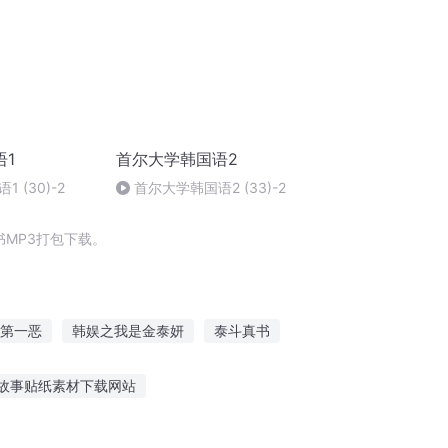
语1
首尔大学韩国语2
 (30)-2
首尔大学韩国语2 (33)-2
MP3打包下载。
第一恶
韩娱之我是金泰妍
泰斗真书
庆儿女
大庆皇太子
安庆年记事
故事贴纸素材下载网站
听故事贴纸素材视频下载