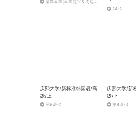
下
清新泰国|泰国曼谷及周边该
如何安排行程？
24-2
庆熙大学/新标准韩国语/高
庆熙大学/新
级/上
级/下
第8课-2
第8课-3