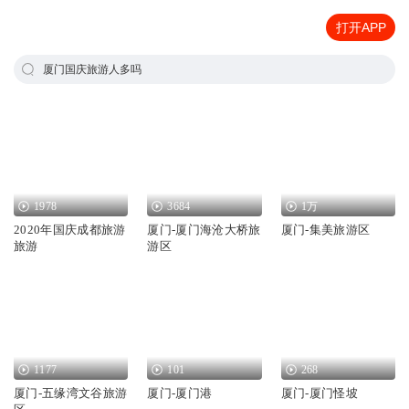
打开APP
厦门国庆旅游人多吗
1978
3684
1万
2020年国庆成都旅游
厦门-厦门海沧大桥旅
厦门-集美旅游区
旅游
游区
1177
101
268
厦门-五缘湾文谷旅游
厦门-厦门港
厦门-厦门怪坡