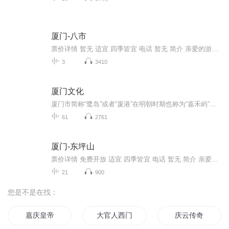
厦门-八市
票价详情 暂无 适宜 四季皆宜 电话 暂无 简介 亲爱的游客，欢迎您来到飘香四溢的八市。 如果要问“厦门最本土的地标在哪里？”老厦门人都会告诉您“八市”。作为厦门一个重要地标，它承载着无数的“厦门记忆”，在众多本土老饕心目中也是追逐美食的不二之...
3
3410
厦门文化
厦门市简称“鹭岛”或者“厦港”在明朝时期也称为“嘉禾屿”，是中华人民共和国十五个副省级城市之一。厦门岛是厦门的主要岛屿，也是厦门第一大岛屿，这里的饮食文化、风俗文化以及这里的旅游文化都是众所周知的。那么，大家对于厦门文化是否了解呢？本专...
61
2761
厦门-东坪山
票价详情 免费开放 适宜 四季皆宜 电话 暂无 简介 亲爱的游客，欢迎您来到东坪山。厦门东坪山公园是国内难得一见的城市中央山地公园，公园以山体林地为主，山、林、石、水、寺各具特色，是厦门岛内保留最完整的自然旅游区。东坪山公园位于厦门岛南部山脉的...
21
900
您是不是在找：
嘉庆皇帝
大官人西门庆
庆云传奇