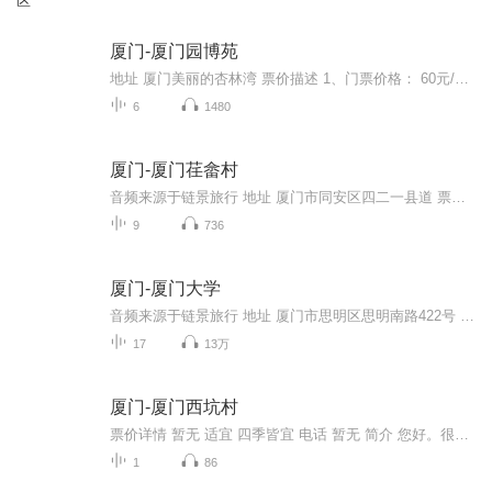
区
厦门-厦门园博苑
地址 厦门美丽的杏林湾 票价描述 1、门票价格： 60元/人。 2、本市市民年卡、机关与事业单位户外运动卡中的园博苑部分：60元/人，其中本市退休人员和学生年卡：30元/人。 3、市、区教育部门组织在校学生集体进园参观（凭教育部门证明）：10元/人次。 园博苑门票还对特殊人群给予优惠： 免费票 园博苑花灯会 (8张) 1、60岁以上老人（凭老年证或身份证）； 2、现役军人（凭本人军官证、文职干部退休证、士兵证、军官退休证） 3、残疾人（凭残疾证）； 4、市级以上劳动模范（凭证件）； 5、身高1.4米以下儿童； 6、离休人员（凭离休证）； 7、有离退休人员证并且年纪超过60岁；或持老干部优待证； 8、革命烈士家属优待证； 9、随团导游持有国导证、随团经理人持有旅行社经理人资格证； 10、记者持国家广电总局和国家新闻总署颁发的记者证执行采访任务。 优惠票 教师票按全票八折优惠（凭教师工作证），退休人员五折优惠（凭退休证）。 开放时间 6:00-22:00 乘车信息 暂无 音频来源于链景旅行
6
1480
厦门-厦门荏畲村
音频来源于链景旅行 地址 厦门市同安区四二一县道 票价描述 暂无 开放时间 全天 乘车信息 暂无
9
736
厦门-厦门大学
音频来源于链景旅行 地址 厦门市思明区思明南路422号 票价描述 免费 开放时间 全天开放 乘车信息 暂无
17
13万
厦门-厦门西坑村
票价详情 暂无 适宜 四季皆宜 电话 暂无 简介 您好。很高兴和您在厦门西坑村相遇。西坑村在厦门同安的西北最角上，与西藏在中国版图的位置极其相似，号称厦门的“西藏”。周围绵延着层层梯田、茶园叠翠，风景绝佳，是厦门十大最美乡村之一。西坑村有四大美...
1
86