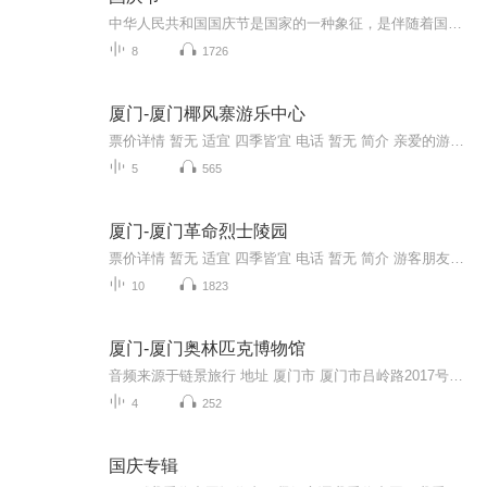
中华人民共和国国庆节是国家的一种象征，是伴随着国家的出现而出现的。让我们用诗歌朗诵歌颂祖国的繁荣富强，国泰民安。
8
1726
厦门-厦门椰风寨游乐中心
票价详情 暂无 适宜 四季皆宜 电话 暂无 简介 亲爱的游客，欢迎您来到厦门椰风寨游乐中心。厦门椰风寨游乐中心坐落在厦门市环岛路海边，占地面积近万平方米，全园共分为六大功能区:海滨游乐场、新帝乐园、4D动感影院、海边浴场、水上运动区、美食广场，是...
5
565
厦门-厦门革命烈士陵园
票价详情 暂无 适宜 四季皆宜 电话 暂无 简介 游客朋友，欢迎您来到厦门革命烈士陵园缅怀先烈。厦门烈士陵园位于风景秀丽的万石园西北麓。与植物园主入口的西大门隔路相望。陵园的中轴线由西北向东南，使陵园背靠万石植物园。在中轴线的东南延长线上，有植...
10
1823
厦门-厦门奥林匹克博物馆
音频来源于链景旅行 地址 厦门市 厦门市吕岭路2017号（吕岭路与环岛路交叉路口 票价描述 暂无 开放时间 全天 乘车信息 暂无
4
252
国庆专辑