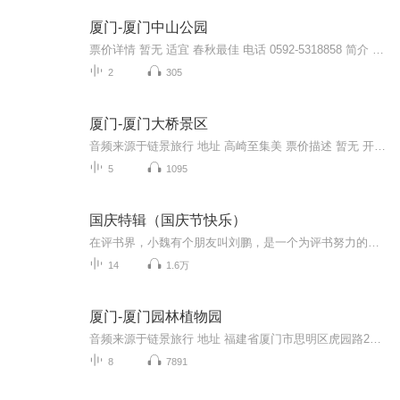
厦门-厦门中山公园
票价详情 暂无 适宜 春秋最佳 电话 0592-5318858 简介 您好，欢迎来到厦门中山公园！厦门中山公园位于厦门市中心，始建于1927年，为纪念孙中山先生，弘扬他的“天下为公”精神，因此命名为“中山公园”，自从公园建成后，很多大型的政治集会都在这里举行。...
2
305
厦门-厦门大桥景区
音频来源于链景旅行 地址 高崎至集美 票价描述 暂无 开放时间 全天 乘车信息 暂无
5
1095
国庆特辑（国庆节快乐）
在评书界，小魏有个朋友叫刘鹏，是一个为评书努力的小伙子。在2021年国庆期间，他想弄个特辑，便烦劳我给他录个爱国题材的评书小段儿。这种事情，不是特殊情况，小魏一般不会拒绝，也就给其录了一个《鲁迅踢鬼》，等他传完，我再传到我的专辑里。另外，小...
14
1.6万
厦门-厦门园林植物园
音频来源于链景旅行 地址 福建省厦门市思明区虎园路25号 票价描述 成人40元，学生和60岁以上老人凭有效证件20元 开放时间 春夏（5月1日-10月7日）5:30-18:30，秋冬（10月8日-次年4月30日）6:30-18:0 乘车信息 1. 旅游2线、57路、87路到植物园下车。2. 乘3...
8
7891