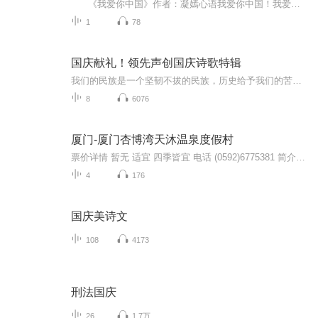
《我爱你中国》作者：凝嫣心语我爱你中国！我爱你春天蓬勃的秧苗；我爱你秋日金黄的硕果。我爱你中国！我爱你青松气质，我爱你红梅品格！我爱你家乡的甜蔗好像乳汁滋润着我的心窝。我爱你中国，我要把最美的歌儿献给你，我的母亲我的祖国。我爱你中国，我爱...
1
78
国庆献礼！领先声创国庆诗歌特辑
我们的民族是一个坚韧不拔的民族，历史给予我们的苦难都变成了闪着金光的勋章！我们的国家是一个龙腾虎跃的国家，那条巨龙正以不可阻挡之势崛起于神奇的东方！------------------------------------------------值此祖国70周年华诞之际，领先声创以诗歌向祖国献礼！用我们的声音、用我们的热血、用我们的灵魂诵读经典爱国篇章，歌颂我们的祖国！永远繁荣富强！
8
6076
厦门-厦门杏博湾天沐温泉度假村
票价详情 暂无 适宜 四季皆宜 电话 (0592)6775381 简介 天赐浪漫，自然抒情。欢迎您来到天沐厦门杏博温泉度假村。这里以海洋温泉水质为亮点，以露天温泉为特色，为您营造了“休闲、浪漫、养生、泊心”的休闲度假环境。曲径通幽，处处泉声。这里有60多个功...
4
176
国庆美诗文
108
4173
刑法国庆
26
1.7万