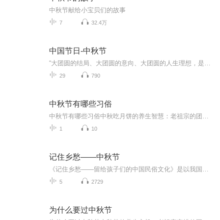
中秋节献给小宝贝们的故事
7
32.4万
中国节日-中秋节
“大团圆的结局、大团圆的意向、大团圆的人生理想，是中国文化的情结……”正因为圆满的月亮，与人间情感生活有了这样密不可分的联系，我们的诗人才会发出“月是故乡明”的感慨。在一年的时序中，中秋节所在的是秋季中期，天气不冷不热，白昼与夜晚均等，...
29
790
中秋节有哪些习俗
中秋节有哪些习俗中秋吃月饼的养生智慧：老祖宗的团圆密码全藏在这张饼里 （开篇先抛个灵魂拷问）您有没有想过，为什么中秋节非得跟月饼死磕？就像现代人追剧必须配奶茶，古人赏月手里不攥块月饼就跟缺了充电宝似的浑身不自在。今天咱们就扒一扒这块油...
1
10
记住乡愁——中秋节
《记住乡愁——留给孩子们的中国民俗文化》是以我国民俗事象的精彩节点为圆心，广泛地辐射民俗生活的方方面面，资料翔实、梳理系统，具有很高的文化史料价值和现实意义，对于长期忽视生活中的优秀传统文化活态传承的倾向是一种矫正。...
5
2729
为什么要过中秋节