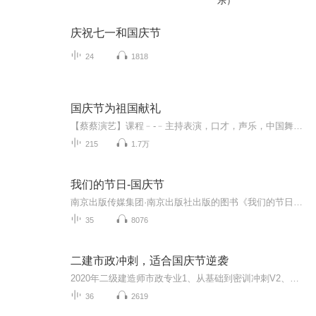
乐）
庆祝七一和国庆节
24
1818
国庆节为祖国献礼
【蔡蔡演艺】课程﹣-﹣主持表演，口才，声乐，中国舞，民族舞。独特的小舞台，专业的录音棚，每一位同学都能成为优秀的小明星。独特的教学模式，轻松上课，快乐学习！知名主持人，舞蹈家，高级教师任职授课！江南总校：河沟街42号三楼 18545856430江北分校...
215
1.7万
我们的节日-国庆节
南京出版传媒集团·南京出版社出版的图书《我们的节日》通过对中国节日文化和节日意义进行深度的挖掘，面向青少年群体构建独具特色的栏目内容，以此丰富春节、元宵节、清明节、端午节、七夕节、中秋节、重阳节等传统节日；六一节、教师节、国庆节等新兴节日的文化内涵和表现形式。促进青少年形成新的节日习俗，提升节日仪式感、认同感。音频作品由金陵朗读者联盟志愿者朗诵，南京音像出版社、金陵图书馆联合制作。
35
8076
二建市政冲刺，适合国庆节逆袭
2020年二级建造师市政专业1、从基础到密训冲刺V2、从精华课程到超压密押V3、0基础同步更新v4、持续更新到2020年考试V5、只要你跟着学让你一次稳拿证V6、渠道超压压题，超压三页纸等独家绝密压题!
36
2619