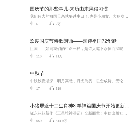
国庆节的那些事儿-来历由来风俗习惯
我们伟大的祖国母亲就要过生日了,也是小朋友、大朋友们最喜欢的“国庆小长假”或说“黄金周”还有说”国庆7天乐”的，说法真是不一而足。那么“国庆节”是怎么来的？自古以来国庆节怎么庆贺？新中国国庆节的来历，以及新中国国庆节的庆贺方式又有哪些呢？ ...
6
2万
欢度国庆节诗歌朗诵——喜迎祖国72华诞
祖国——如同我们的生命一样，是诗人笔下永恒而温暖的主题。在祖国72周年华诞来临之际，特创建这个诗歌朗诵专辑，诵读经典爱国篇章，和大家一起歌颂祖国，向国庆的献礼！祝愿伟大的祖国繁荣富强，祝愿大家国庆节快乐，度过平安快乐的黄金周假期！
116
11万
中秋节
中秋秋夜渐深，明月高悬，月光为笺，思念成诗。无论天涯咫尺，此刻共沐清辉，团圆与守望，都化作心底最暖的灯火。
17
319
小猪屏蓬十二生肖神8 羊神篇国庆节开始更新啦！
晓东叔叔新作《三星堆神游记》全新面世！中信出版社出版！京东当当淘宝均有售！点蓝色字收听——《小猪屏蓬爆笑日记2024》《小猪屏蓬爆笑日记2》《小猪屏蓬爆笑日记1》让你笑得喘不上气！《我进故宫当富翁——小猪屏蓬故宫财商笔记》教你成为大富翁！《小...
550
314.9万