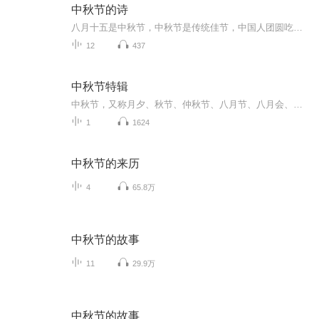
中秋节的诗
八月十五是中秋节，中秋节是传统佳节，中国人团圆吃月饼的日子，这个节日自古就有，所以留下了不少关于中秋节的诗
12
437
中秋节特辑
中秋节，又称月夕、秋节、仲秋节、八月节、八月会、追月节、玩月节、拜月节、女儿节或团圆节，是流行于中国众多民族与汉字文化圈诸国的传统文化节日，时在农历八月十五；因其恰值三秋之半，故名，也有些地方将中秋节定在八月十六。[1-2] 中秋节始于唐朝...
1
1624
中秋节的来历
4
65.8万
中秋节的故事
11
29.9万
中秋节的故事