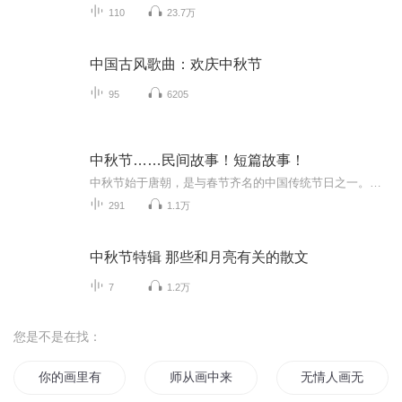
110
23.7万
中国古风歌曲：欢庆中秋节
95
6205
中秋节……民间故事！短篇故事！
中秋节始于唐朝，是与春节齐名的中国传统节日之一。中秋节自古便有祭月、赏月、拜月、吃月饼、赏桂花、饮桂花酒等习俗，为寄托思念故乡、思念亲人之情，以月之圆，兆人之团圆。流传至今，经久不息。民间故事！少儿读物！健康养生！
291
1.1万
中秋节特辑 那些和月亮有关的散文
7
1.2万
您是不是在找：
你的画里有月光
师从画中来
无情人画无情路