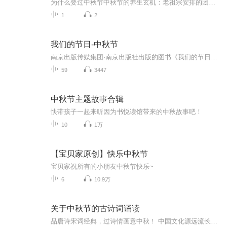
为什么要过中秋节中秋节的养生玄机：老祖宗安排的团圆节，暗藏多少健康密码？ 朋友，你有没有发现，中秋节就像被设置在年度日程表上的一个强制“系统更新”？平时工作群里静如死水，这天突然集体复活，连失联十年的前同事都能蹦出来发句“中秋快乐”。...
1
2
我们的节日-中秋节
南京出版传媒集团·南京出版社出版的图书《我们的节日》通过对中国节日文化和节日意义进行深度的挖掘，面向青少年群体构建独具特色的栏目内容，以此丰富春节、元宵节、清明节、端午节、七夕节、中秋节、重阳节等传统节日；六一节、教师节、国庆节等新兴节日的文化内涵和表现形式。促进青少年形成新的节日习俗，提升节日仪式感、认同感。音频作品由金陵朗读者联盟志愿者朗诵，南京音像出版社、金陵图书馆联合制作。
59
3447
中秋节主题故事合辑
快带孩子一起来听因为书悦读馆带来的中秋故事吧！
10
1万
【宝贝家原创】快乐中秋节
宝贝家祝所有的小朋友中秋节快乐~
6
10.9万
关于中秋节的古诗词诵读
品唐诗宋词经典，过诗情画意中秋！ 中国文化源远流长，博大精深，诗词向来是以其阳春白雪式的唯美典雅，吸引了无数虔诚的追随者，尤其是那些集作者思想、感情、智慧、创造力于一身的千古名句，虽历经千载沧桑仍熠熠生辉，尽管在现代文明的嘈杂与喧嚣中独自...