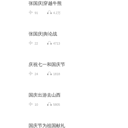
张国庆|穿越牛熊
91
4.2万
张国庆|舆论战
22
4713
庆祝七一和国庆节
24
1818
国庆出游去山西
10
5805
国庆节为祖国献礼