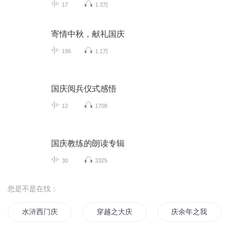
17
1.3万
寄情中秋，献礼国庆
195
1.1万
国庆阅兵仪式感悟
12
1708
国庆教练的朗读专辑
30
3325
您是不是在找：
水浒西门庆
穿越之大庆帝国
庆余年之我叫王启