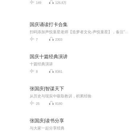
149
126.8万
国庆诵读打卡合集
扫码添加声悦童星老师【造梦者文化-声悦童星】，备注“诵读打卡”报名，已添加好友的，直接发送“诵读打卡”报名，报名成功后进入社群。
7
2303
国庆十篇经典演讲
十篇经典演讲
8
8361
张国庆|智谋天下
从历史与现实中吸取教训，积累经验
25
8180
张国庆|读书分享
与大家一起分享经典