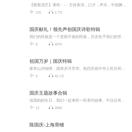
【蔡蔡演艺】课程﹣-﹣主持表演，口才，声乐，中国舞，民族舞。独特的小舞台，专业的录音棚，每一位同学都能成为优秀的小明星。独特的教学模式，轻松上课，快乐学习！知名主持人，舞蹈家，高级教师任职授课！江南总校：河沟街42号三楼 18545856430江北分校...
215
1.7万
国庆献礼！领先声创国庆诗歌特辑
我们的民族是一个坚韧不拔的民族，历史给予我们的苦难都变成了闪着金光的勋章！我们的国家是一个龙腾虎跃的国家，那条巨龙正以不可阻挡之势崛起于神奇的东方！------------------------------------------------值此祖国70周年华诞之际，领先声创以诗歌向祖国献礼！用我们的声音、用我们的热血、用我们的灵魂诵读经典爱国篇章，歌颂我们的祖国！永远繁荣富强！
8
6076
祖国万岁｜国庆特辑
家有山河锦绣，国有岁月芳华。热烈庆祝中华人民共和国成立73周年！
6
82.1万
国庆主题故事合辑
祖国妈妈生日，我们一起来听一听系列故事。不仅仅有《我的祖国》，还有红军故事，也有关于战争的故事，让大家体会到和平年代的不易。
12
2600
陈国庆-上海滑稽