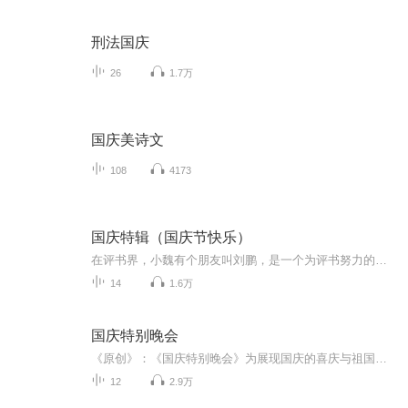
刑法国庆
26
1.7万
国庆美诗文
108
4173
国庆特辑（国庆节快乐）
在评书界，小魏有个朋友叫刘鹏，是一个为评书努力的小伙子。在2021年国庆期间，他想弄个特辑，便烦劳我给他录个爱国题材的评书小段儿。这种事情，不是特殊情况，小魏一般不会拒绝，也就给其录了一个《鲁迅踢鬼》，等他传完，我再传到我的专辑里。另外，小...
14
1.6万
国庆特别晚会
《原创》：《国庆特别晚会》为展现国庆的喜庆与祖国的深情我将以具体的场景切入从清晨升旗的庄严到街头巷尾的欢庆到历史与当下的交融，用优美的笔触传递对祖国的热爱与自豪！用诗歌和情感美文形式，歌颂祖国的繁荣富强，祝人民幸福安康！
12
2.9万