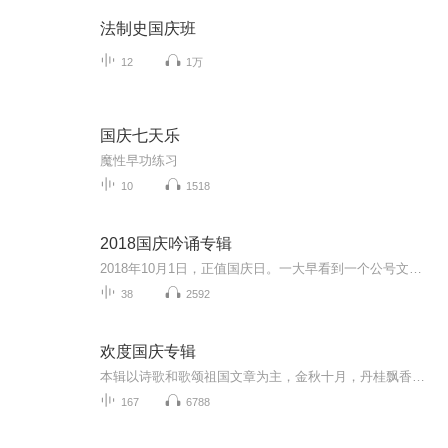
法制史国庆班
12
1万
国庆七天乐
魔性早功练习
10
1518
2018国庆吟诵专辑
2018年10月1日，正值国庆日。一大早看到一个公号文章，正是文天祥的《己卯十月一日至燕越五日罹狴犴有感而赋》。当然，彼十一非当今的十一。不过数字的巧合还是让人感触，今天拿来读一读，体味一番历史英杰的民族情怀，恰也当时。 根据诗题来看，这组诗是写于十月一日至十月五日之间，是文天祥被俘之后所作，这些诗作不仅有凛凛正气，更也能看的到他百端交集的复杂情感。另一首于右任先生的《望大陆》，微信公号有称《望乡》，一句“山之上国之殇”荡气回肠，一并兴起拿来读了一读。仓促间多有瑕疵...
38
2592
欢度国庆专辑
本辑以诗歌和歌颂祖国文章为主，金秋十月，丹桂飘香，在这个充满丰收喜悦的季节里，我们满怀激动和自豪，迎来了中华人民共和国76周年华诞。这不仅是一个庄重的纪念日，更是全体中华儿女共同欢庆的盛大的节日，承载着深厚的民族情感和历史意义.
167
6788