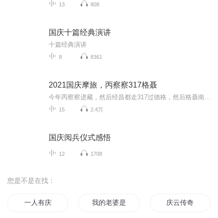
13
808
国庆十篇经典演讲
十篇经典演讲
8
8361
2021国庆摩旅，丙察察317格聂
今年丙察察进藏，然后经昌都走317过德格，然后格聂南线，最后沙溪古镇收尾。
15
2.4万
国庆阅兵仪式感悟
12
1708
您是不是在找：
一人有庆
我的老婆是大款
庆云传奇