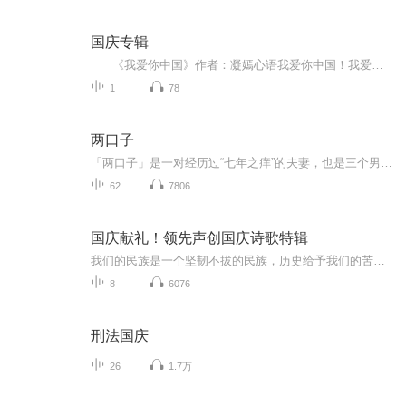
国庆专辑
《我爱你中国》作者：凝嫣心语我爱你中国！我爱你春天蓬勃的秧苗；我爱你秋日金黄的硕果。我爱你中国！我爱你青松气质，我爱你红梅品格！我爱你家乡的甜蔗好像乳汁滋润着我的心窝。我爱你中国，我要把最美的歌儿献给你，我的母亲我的祖国。我爱你中国，我爱...
1
78
两口子
「两口子」是一对经历过“七年之痒”的夫妻，也是三个男孩的父母。和大家聊一聊婚姻生活中，能拿上台面儿的美好，拿不上台面儿的秘密。适合人群：中年已婚人士更新时间：每周三早7:00树洞邮箱：liangkouzi2026@163.com欢迎把你在婚姻生活中没地方吐的槽分...
62
7806
国庆献礼！领先声创国庆诗歌特辑
我们的民族是一个坚韧不拔的民族，历史给予我们的苦难都变成了闪着金光的勋章！我们的国家是一个龙腾虎跃的国家，那条巨龙正以不可阻挡之势崛起于神奇的东方！------------------------------------------------值此祖国70周年华诞之际，领先声创以诗歌向祖国献礼！用我们的声音、用我们的热血、用我们的灵魂诵读经典爱国篇章，歌颂我们的祖国！永远繁荣富强！
8
6076
刑法国庆
26
1.7万