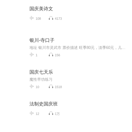
国庆美诗文
108
4173
银川-寺口子
地址 银川市灵武市 票价描述 旺季80元，淡季60元，儿童票30元。儿童身高1.1米以下、75周岁以上的老人（凭有效证件）、记者（凭记者证）免票入园；1.1-1.4米之间的儿童、65至74周岁的老人（凭有效证件）可以优惠购买半价票。 开放时间 8:00-17:00 乘车信息 暂无 音频来源于链景旅行
1
156
国庆七天乐
魔性早功练习
10
1518
法制史国庆班
12
1万