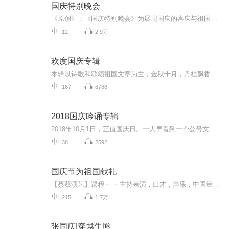
国庆特别晚会
《原创》：《国庆特别晚会》为展现国庆的喜庆与祖国的深情我将以具体的场景切入从清晨升旗的庄严到街头巷尾的欢庆到历史与当下的交融，用优美的笔触传递对祖国的热爱与自豪！用诗歌和情感美文形式，歌颂祖国的繁荣富强，祝人民幸福安康！
12
2.9万
欢度国庆专辑
本辑以诗歌和歌颂祖国文章为主，金秋十月，丹桂飘香，在这个充满丰收喜悦的季节里，我们满怀激动和自豪，迎来了中华人民共和国76周年华诞。这不仅是一个庄重的纪念日，更是全体中华儿女共同欢庆的盛大的节日，承载着深厚的民族情感和历史意义.
167
6788
2018国庆吟诵专辑
2018年10月1日，正值国庆日。一大早看到一个公号文章，正是文天祥的《己卯十月一日至燕越五日罹狴犴有感而赋》。当然，彼十一非当今的十一。不过数字的巧合还是让人感触，今天拿来读一读，体味一番历史英杰的民族情怀，恰也当时。 根据诗题来看，这组诗是写于十月一日至十月五日之间，是文天祥被俘之后所作，这些诗作不仅有凛凛正气，更也能看的到他百端交集的复杂情感。另一首于右任先生的《望大陆》，微信公号有称《望乡》，一句“山之上国之殇”荡气回肠，一并兴起拿来读了一读。仓促间多有瑕疵...
38
2592
国庆节为祖国献礼
【蔡蔡演艺】课程﹣-﹣主持表演，口才，声乐，中国舞，民族舞。独特的小舞台，专业的录音棚，每一位同学都能成为优秀的小明星。独特的教学模式，轻松上课，快乐学习！知名主持人，舞蹈家，高级教师任职授课！江南总校：河沟街42号三楼 18545856430江北分校...
215
1.7万
张国庆|穿越牛熊