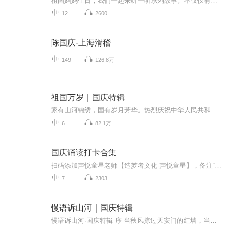
祖国妈妈生日，我们一起来听一听系列故事。不仅仅有《我的祖国》，还有红军故事，也有关于战争的故事，让大家体会到和平年代的不易。
12
2600
陈国庆-上海滑稽
149
126.8万
祖国万岁｜国庆特辑
家有山河锦绣，国有岁月芳华。热烈庆祝中华人民共和国成立73周年！
6
82.1万
国庆诵读打卡合集
扫码添加声悦童星老师【造梦者文化-声悦童星】，备注“诵读打卡”报名，已添加好友的，直接发送“诵读打卡”报名，报名成功后进入社群。
7
2303
慢语诉山河｜国庆特辑
慢语诉山河·国庆特辑 序 当秋风掠过天安门的红墙，当桂香漫过万里长江的碧波，我总愿慢下脚步，以声为笔，轻轻描摹这山河的模样。 不必追赶喧嚣的潮，也无需堆砌华丽的词——这一辑里，每一段朗诵都是心底的低语：是对着塞北草原的星子说“国泰”，是向着...