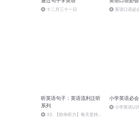
通过句子学英语
英语口语必会
十二月三十一日
英语口语必会
Lose Weight
听英语句子：英语流利泛听
小学英语必会
系列
小学英语U2
33. 【秒杀听力】每天坚持12
分钟，英语一天比一天棒_听力
跟读的绝佳素材