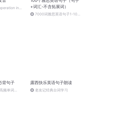
发音
100个雅思英语句子（句子
+词汇-不含拓展词）
peration in
eatly
7000词雅思英语句子1-100
句合集
必背句子
露西快乐英语句子朗读
高频单词
老友记经典台词学习