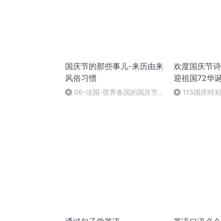
国庆节的那些事儿-来历由来
欢度国庆节诗
风俗习惯
迎祖国72华
06-法国-世界各国的国庆节-
115国庆特
国庆节的那些事儿
中国梦