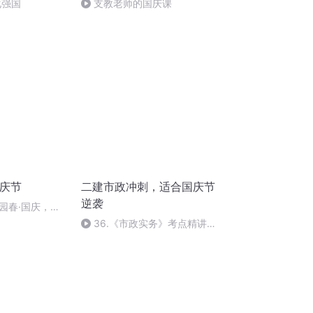
化强国
支教老师的国庆课
国庆节
二建市政冲刺，适合国庆节
逆袭
园春·国庆，朗
36.《市政实务》考点精讲第
36节课_2020926212025