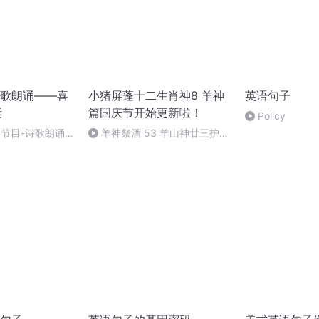
歌朗诵——喜
小猪屏蓬十二生肖神8 羊神
英语句子
诞
篇国庆节开始更新啦！
Policy
别节目-诗歌朗诵-
羊神祭酒 53 羊山神廿三护祭
坛 敬天地白泽做祭酒（4）