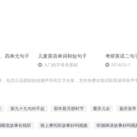
、四单元句子
儿童英语单词和短句子
考研英语二句
入门的字母音基础
201403-1
辑，包含正品授权的连播声音和文字全集，支持免费在线试听阅读和有声书
庆
第九十九句对不起
那年那月那时节
重庆儿女
嘉庆皇帝
爱你
一人有庆
快斗与青子的情人节
十二个情人节
庆云传
姆睡觉故事在线听
骑上摩托听故事好吗视频
听猫咪讲故事好吗视
三生三世
句子全集
重生西门庆