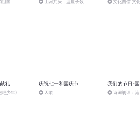
的祖国
山河共庆，盛世长歌
文化自信 文
献礼
庆祝七一和国庆节
我们的节日-
跑吧少年》
囚歌
诗词朗诵：沁
读者：张继军