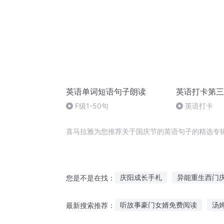
英语单词短语句子朗读
英语打卡第三
F级1-50句
英语打卡
喜马拉雅为您推荐关于国庆节的英语句子的精选专
庆阳成长手札
异能重生西门
您是不是在找：
安庆年记事
你还欠我一句我
听故事豪门女婿免费阅读
汤
最新搜索推荐：
穿越之大庆帝国
千年情节之