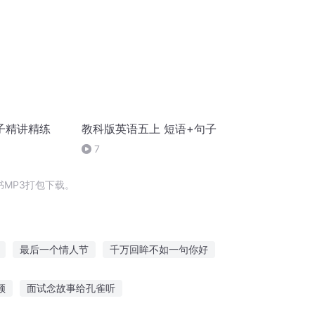
子精讲精练
教科版英语五上 短语+句子
7
MP3打包下载。
最后一个情人节
千万回眸不如一句你好
奇
庆余年之长歌行
大庆皇太子
频
面试念故事给孔雀听