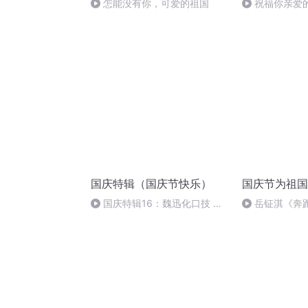
怎能没有你，可爱的祖国
祝福你亲爱
国庆特辑（国庆节快乐）
国庆节为祖国
国庆特辑16：魏迅化口技 二
岳钲淇《奔
胡 东方红+一般唱法和原生态