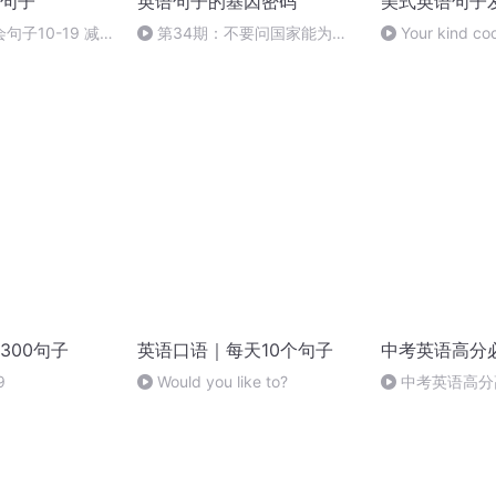
句子
英语句子的基因密码
美式英语句子
句子10-19 减肥
第34期：不要问国家能为你
Your kind coo
们做些什么，而要问你们能为国
this repect is gr
家做些什么
appreciated.
300句子
英语口语｜每天10个句子
中考英语高分
9
Would you like to?
中考英语高分
remain