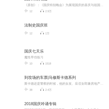
《原创》：《国庆特别晚会》为展现国庆的喜庆与祖国的深情我将以具体的场景切入从清晨升旗的庄严到街头巷尾的欢庆到历史与当下的交融，用优美的笔触传递对祖国的热爱与自豪！用诗歌和情感美文形式，歌颂祖国的繁荣富强，祝人民幸福安康！
12
2.9万
法制史国庆班
12
1万
国庆七天乐
魔性早功练习
10
1518
到坟场的车票|马修斯卡德系列
斯卡德还是警察的时候，他的女友、应召女郎兼房地产专家伊莲·马岱被一名完事后不付钱、热爱各种残酷性虐待游戏的恶徒缠上，斯卡德布置了一个陷阱顺利送他入狱。多年之后坏人回来了，开始展开报复，扬言要除尽所有斯卡德的女人，哪怕这个女人他根本不认识...
38
2.4万
2018国庆吟诵专辑