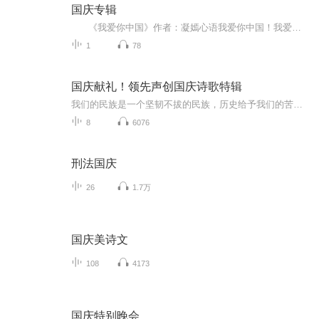
国庆专辑
《我爱你中国》作者：凝嫣心语我爱你中国！我爱你春天蓬勃的秧苗；我爱你秋日金黄的硕果。我爱你中国！我爱你青松气质，我爱你红梅品格！我爱你家乡的甜蔗好像乳汁滋润着我的心窝。我爱你中国，我要把最美的歌儿献给你，我的母亲我的祖国。我爱你中国，我爱...
1
78
国庆献礼！领先声创国庆诗歌特辑
我们的民族是一个坚韧不拔的民族，历史给予我们的苦难都变成了闪着金光的勋章！我们的国家是一个龙腾虎跃的国家，那条巨龙正以不可阻挡之势崛起于神奇的东方！------------------------------------------------值此祖国70周年华诞之际，领先声创以诗歌向祖国献礼！用我们的声音、用我们的热血、用我们的灵魂诵读经典爱国篇章，歌颂我们的祖国！永远繁荣富强！
8
6076
刑法国庆
26
1.7万
国庆美诗文
108
4173
国庆特别晚会