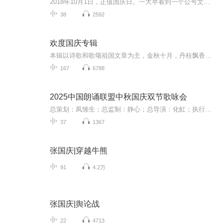
2018年10月1日，正值国庆日。一大早看到一个公号文章，正是文天祥的《己卯十月一日至燕越五日罹狴犴有感而赋》。当然，彼十一非当今的十一。不过数字的巧合还是让人感触，今天拿来读一读，体味一番历史英杰的民族情怀，恰也当时。 根据诗题来看，这组诗是写于十月一日至十月五日之间，是文天祥被俘之后所作，这些诗作不仅有凛凛正气，更也能看的到他百端交集的复杂情感。另一首于右任先生的《望大陆》，微信公号有称《望乡》，一句“山之上国之殇”荡气回肠，一并兴起拿来读了一读。仓促间多有瑕疵...
38
2592
欢度国庆专辑
本辑以诗歌和歌颂祖国文章为主，金秋十月，丹桂飘香，在这个充满丰收喜悦的季节里，我们满怀激动和自豪，迎来了中华人民共和国76周年华诞。这不仅是一个庄重的纪念日，更是全体中华儿女共同欢庆的盛大的节日，承载着深厚的民族情感和历史意义.
167
6788
2025中国朗诵联盟中秋国庆双节歌咏会
总策划：凤雏生；总监制：静心；总导演：化虹；执行总监：莺子；执行导演：橙夏；主持人：静心、化虹、橙夏
37
1367
张国庆|穿越牛熊
91
4.2万
张国庆|舆论战
22
4713