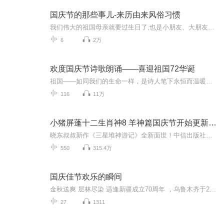
国庆节的那些事儿-来历由来风俗习惯
我们伟大的祖国母亲就要过生日了,也是小朋友、大朋友们最喜欢的“国庆小长假”或说“黄金周”还有说”国庆7天乐”的，说法真是不一而足。那么“国庆节”是怎么来的？自古以来国庆节怎么庆贺？新中国国庆节的来历，以及新中国国庆节的庆贺方式又有哪些呢？ ...
6
2万
欢度国庆节诗歌朗诵——喜迎祖国72华诞
祖国——如同我们的生命一样，是诗人笔下永恒而温暖的主题。在祖国72周年华诞来临之际，特创建这个诗歌朗诵专辑，诵读经典爱国篇章，和大家一起歌颂祖国，向国庆的献礼！祝愿伟大的祖国繁荣富强，祝愿大家国庆节快乐，度过平安快乐的黄金周假期！
116
11万
小猪屏蓬十二生肖神8 羊神篇国庆节开始更新啦！
晓东叔叔新作《三星堆神游记》全新面世！中信出版社出版！京东当当淘宝均有售！点蓝色字收听——《小猪屏蓬爆笑日记2024》《小猪屏蓬爆笑日记2》《小猪屏蓬爆笑日记1》让你笑得喘不上气！《我进故宫当富翁——小猪屏蓬故宫财商笔记》教你成为大富翁！《小...
550
315.4万
国庆佳节欢乐的瞬间
金秋送爽 层林尽染 适逢新疆成立70周年 ，乌鲁木齐于2025年9月23日迎来党中央和习大大带领的慰问团。新疆各族群众欢欣鼓舞，热烈欢迎。
27
1311