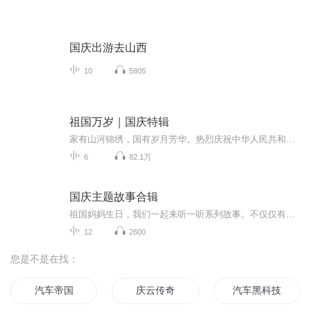
国庆出游去山西
10
5805
祖国万岁｜国庆特辑
家有山河锦绣，国有岁月芳华。热烈庆祝中华人民共和国成立73周年！
6
82.1万
国庆主题故事合辑
祖国妈妈生日，我们一起来听一听系列故事。不仅仅有《我的祖国》，还有红军故事，也有关于战争的故事，让大家体会到和平年代的不易。
12
2600
您是不是在找：
汽车帝国
庆云传奇
汽车黑科技