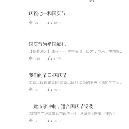
乐）
庆祝七一和国庆节
24
1818
国庆节为祖国献礼
【蔡蔡演艺】课程﹣-﹣主持表演，口才，声乐，中国舞，民族舞。独特的小舞台，专业的录音棚，每一位同学都能成为优秀的小明星。独特的教学模式，轻松上课，快乐学习！知名主持人，舞蹈家，高级教师任职授课！江南总校：河沟街42号三楼 18545856430江北分校...
215
1.7万
我们的节日-国庆节
南京出版传媒集团·南京出版社出版的图书《我们的节日》通过对中国节日文化和节日意义进行深度的挖掘，面向青少年群体构建独具特色的栏目内容，以此丰富春节、元宵节、清明节、端午节、七夕节、中秋节、重阳节等传统节日；六一节、教师节、国庆节等新兴节日的文化内涵和表现形式。促进青少年形成新的节日习俗，提升节日仪式感、认同感。音频作品由金陵朗读者联盟志愿者朗诵，南京音像出版社、金陵图书馆联合制作。
35
8076
二建市政冲刺，适合国庆节逆袭
2020年二级建造师市政专业1、从基础到密训冲刺V2、从精华课程到超压密押V3、0基础同步更新v4、持续更新到2020年考试V5、只要你跟着学让你一次稳拿证V6、渠道超压压题，超压三页纸等独家绝密压题!
36
2619