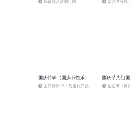
祝福你亲爱的祖国
怎能没有你
国庆特辑（国庆节快乐）
国庆节为祖国
国庆特辑16：魏迅化口技 二
岳钲淇《奔
胡 东方红+一般唱法和原生态