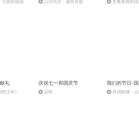
，可爱的祖国
山河共庆，盛世长歌
支教老师的国
献礼
庆祝七一和国庆节
我们的节日-
跑吧少年》
囚歌
诗词朗诵：沁
读者：张继军