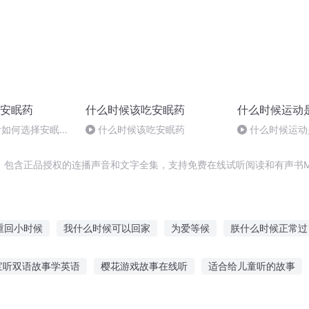
安眠药
什么时候该吃安眠药
什么时候运动
患者如何选择安眠
什么时候该吃安眠药
什么时候运动
，包含正品授权的连播声音和文字全集，支持免费在线试听阅读和有声书M
重回小时候
我什么时候可以回家
为爱等候
朕什么时候正常过
窍
那年我们还在一起的时候
重庆儿女
再见倾心过妻不候
宝听双语故事学英语
樱花游戏故事在线听
适合给儿童听的故事
你什么时候死啊
是时候了
我不知道什么时候爱上你
儿童故事大全一百首
故事飘摇我不忍听流泪
女孩听的笑话故事视