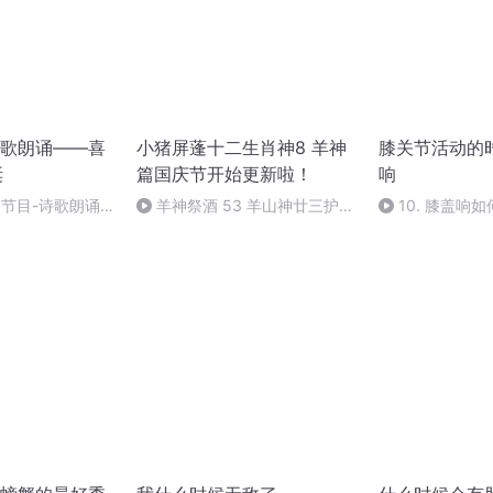
歌朗诵——喜
小猪屏蓬十二生肖神8 羊神
膝关节活动的
诞
篇国庆节开始更新啦！
响
别节目-诗歌朗诵-
羊神祭酒 53 羊山神廿三护祭
10. 膝盖响
坛 敬天地白泽做祭酒（4）