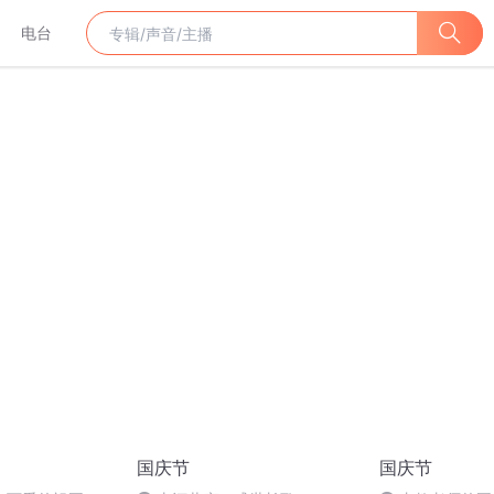
电台
国庆节
国庆节