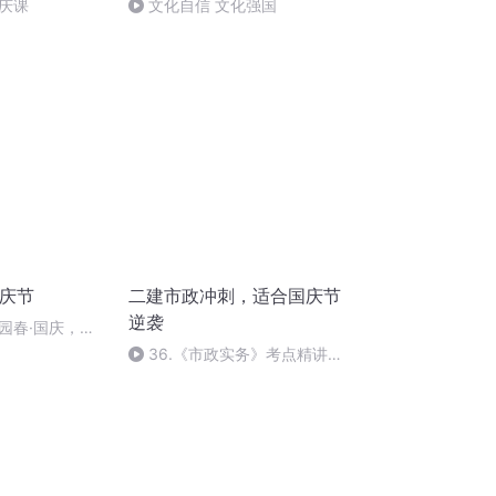
庆课
文化自信 文化强国
国庆节
二建市政冲刺，适合国庆节
逆袭
园春·国庆，朗
36.《市政实务》考点精讲第
36节课_2020926212025