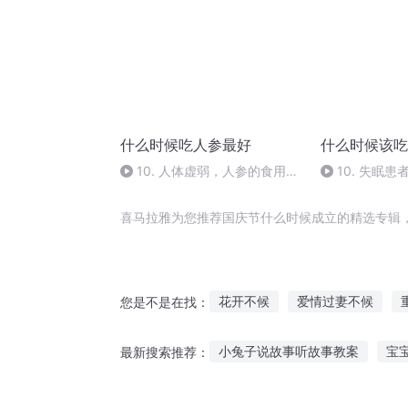
什么时候吃人参最好
什么时候该吃
10. 人体虚弱，人参的食用频
10. 失眠
率？
药？
喜马拉雅为您推荐国庆节什么时候成立的精选专辑
花开不候
爱情过妻不候
您是不是在找：
一人有庆
傻瓜你什么时候开
小兔子说故事听故事教案
宝
最新搜索推荐：
庆云传奇
等候花开
王爷
孕期宝宝故事大全睡前听
听