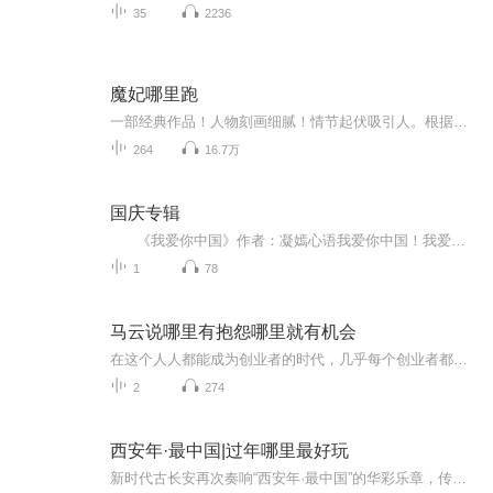
35
2236
魔妃哪里跑
一部经典作品！人物刻画细腻！情节起伏吸引人。根据听众的喜好而精选，声音清晰，感染力强。感情色彩浓厚。。就是对我们的最大支持和厚爱。每天加班很辛苦，您就动动手指支持一下吧！一部经典作品！人物刻画细腻！情节起伏吸引人。根据听众的喜好而精选，声音清晰，感染力强。感情色彩浓厚。。就是对我们的最大支持和厚爱。每天加班很辛苦，您就动动手指支持一下吧！一部经典作品！人物刻画细腻！情节起伏吸引人。根据听众的喜好而精选，声音清晰，感染力强。感情色彩浓厚。。就是对我们的最大支持和厚爱。每天加班很...
264
16.7万
国庆专辑
《我爱你中国》作者：凝嫣心语我爱你中国！我爱你春天蓬勃的秧苗；我爱你秋日金黄的硕果。我爱你中国！我爱你青松气质，我爱你红梅品格！我爱你家乡的甜蔗好像乳汁滋润着我的心窝。我爱你中国，我要把最美的歌儿献给你，我的母亲我的祖国。我爱你中国，我爱...
1
78
马云说哪里有抱怨哪里就有机会
在这个人人都能成为创业者的时代，几乎每个创业者都会经历困苦、迷茫、失落、坎坷……会遭遇资金、市场、团队、管理等各种问题，他们渴望获得一些成功者的指点和帮助，希望成功者沉淀出的宝贵经验能给他们有所启发。 从“骗子”、“疯子”、“狂人”到打造...
2
274
西安年·最中国|过年哪里最好玩
新时代古长安再次奏响“西安年·最中国”的华彩乐章，传统与时尚并存，古典与现代融合，在长安，梦幻绚丽、活力动感，以灯为媒，璀璨明亮。灯光点缀着夜色下的长安，更照亮了2019最中国的西安年。