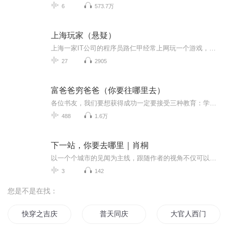
6
573.7万
上海玩家（悬疑）
上海一家IT公司的程序员路仁甲经常上网玩一个游戏，他本来以为这只是个业余消遣。然而某一天，他突然发现这个游戏竟然变得真实而残酷！为了突围，他运用与神秘的玩家展开了一场殊死的较量。。。
27
2905
富爸爸穷爸爸（你要往哪里去）
各位书友，我们要想获得成功一定要接受三种教育：学校教育、职业教育、财商教育。因为学校没有开设财商教育的课程，所以很多人只接受了前两种教育，本专辑可以帮助你打开你财商学习的大门，帮你看到一个全新的世界，是富人的世界。穷人和富人之间的差别不...
488
1.6万
下一站，你要去哪里｜肖桐
以一个个城市的见闻为主线，跟随作者的视角不仅可以体会到纽约出租车司机的美国梦，也可以与柯克兰帕金森老妇人的文学激情产生共鸣。全文充满了浪漫心绪和异国风趣。
3
142
您是不是在找：
快穿之吉庆有余
普天同庆
大官人西门庆