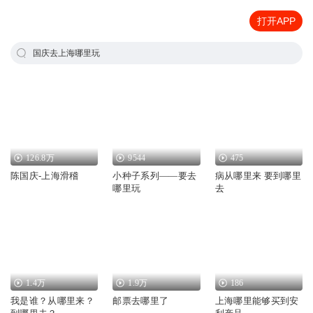
打开APP
国庆去上海哪里玩
126.8万
9544
475
陈国庆-上海滑稽
小种子系列——要去
病从哪里来 要到哪里
哪里玩
去
1.4万
1.9万
186
我是谁？从哪里来？
邮票去哪里了
上海哪里能够买到安