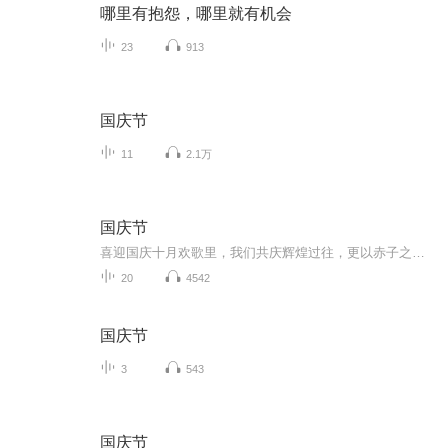
哪里有抱怨，哪里就有机会
23
913
国庆节
11
2.1万
国庆节
喜迎国庆十月欢歌里，我们共庆辉煌过往，更以赤子之心，向未来书写滚烫的誓言——这盛世，值得我们以热爱相拥。
20
4542
国庆节
3
543
国庆节