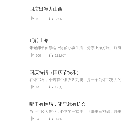
国庆出游去山西
10
5805
玩转上海
禾老师带你领略上海的小资生活，分享上海好吃、好玩的最新资讯。玩转上海的同时，教你学说上海话。微信：lilian84180公众号：xiaoheteacher
206
211.8万
国庆特辑（国庆节快乐）
在评书界，小魏有个朋友叫刘鹏，是一个为评书努力的小伙子。在2021年国庆期间，他想弄个特辑，便烦劳我给他录个爱国题材的评书小段儿。这种事情，不是特殊情况，小魏一般不会拒绝，也就给其录了一个《鲁迅踢鬼》，等他传完，我再传到我的专辑里。另外，小...
14
1.6万
哪里有抱怨，哪里就有机会
当下年轻人创业，必学的一堂课，《哪里有抱怨，哪里就有机会》在这个人人都能成为创业者的时代，几乎每个创业者都会经历困惑、迷茫、失落、坎坷…会遭遇资金、市场、团队、管理等各种问题，他们渴望获得一些成功者的指点和帮助，希望成功者沉淀出的宝贵经验能让他们有所启发。 从“骗子”、“疯子”、“狂人”到打造出一个阿里巴巴王国，马云无疑是这个时代最具有代表性的草根英雄和创业偶像。本有声书以商界奇才马云为主题，选取大量真实生动的故事，全面解析他的商业智慧与人生哲学。
54
9286