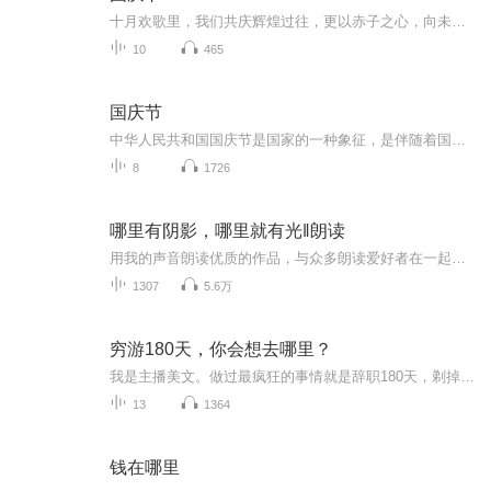
十月欢歌里，我们共庆辉煌过往，更以赤子之心，向未来书写滚烫的誓言——这盛世，值得我们以热爱相拥。
10
465
国庆节
中华人民共和国国庆节是国家的一种象征，是伴随着国家的出现而出现的。让我们用诗歌朗诵歌颂祖国的繁荣富强，国泰民安。
8
1726
哪里有阴影，哪里就有光‖朗读
用我的声音朗读优质的作品，与众多朗读爱好者在一起交流！
1307
5.6万
穷游180天，你会想去哪里？
我是主播美文。做过最疯狂的事情就是辞职180天，剃掉头发外出穷游外出看不一下的风景，是我努力工作的目标做这个节目，美文是想把看到过、感受过的风景和大家分享希望大家可以在工作之余，去感受祖国的大好河山人在职场、心在旅行每周末更新，欢迎大家订阅...
13
1364
钱在哪里