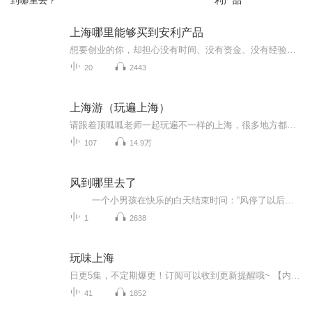
到哪里去？
利产品
上海哪里能够买到安利产品
想要创业的你，却担心没有时间、没有资金、没有经验，互联网社交电商，一定适合想创业的您。联系我，带你走进不一样的数字化创业平台！【加主播微信：497932121】数字化两大改变1、把会议搬到网络会场2、利用互联网工具做3S工作数字化五大优势：1、没有开...
20
2443
上海游（玩遍上海）
请跟着顶呱呱老师一起玩遍不一样的上海，很多地方都是您不知道的哦！敬请关注，谢谢！ 欢迎关注顶呱呱老师的微信公众号“就是顶呱呱”。景点：豫园、思南书局、松江“云间粮仓文创园”、古猗园、金山、上海交响乐团音乐厅、上海油罐艺术中心、松江一日游、...
107
14.9万
风到哪里去了
一个小男孩在快乐的白天结束时问：“风停了以后，它到哪里去了呢？”他妈妈向他解释风没有停，只是吹到别的地方去了，让那里的树跳舞。 然后，她循序渐进地告诉孩子世上物质不灭的道理，只是在另一个地方，或者以另一种形式开始。雨回到了云里，生成新的雨；波浪退回到大海里，成为新的波浪；白天与黑夜循环往复，晚上给小男孩带来了黑暗，星星，让他如梦。 作者和绘图者以抒情的文字和丰富多彩的插图完成了一次美丽的对万物循环链的礼赞！
1
2638
玩味上海
日更5集，不定期爆更！订阅可以收到更新提醒哦~ 【内容简介】 上海是一座很神奇的城市，她有底蕴而不守旧。近代以来，她几乎是我们中国对外的名片和窗口，她永远保持着特有的浓油赤酱，自豪而不自傲，包容、客观、彬彬有礼。她有全国的西餐厅，也有彰...
41
1852