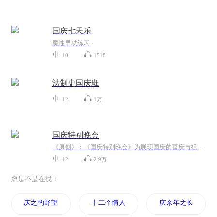
国庆七天乐
魔性早功练习
10
1518
法制史国庆班
12
1万
国庆特别晚会
《原创》：《国庆特别晚会》为展现国庆的喜庆与祖国的深情我将以具体的场景切入从清晨升旗的庄严到街头巷尾的欢庆到历史与当下的交融，用优美的笔触传递对祖国的热爱与自豪！用诗歌和情感美文形式，歌颂祖国的繁荣富强，祝人民幸福安康！
12
2.9万
您是不是在找：
庆之的野望
十二个情人节
庆余年之长歌行