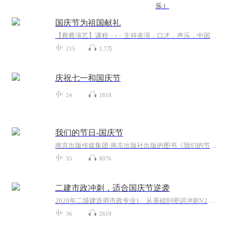
乐）
国庆节为祖国献礼
【蔡蔡演艺】课程﹣-﹣主持表演，口才，声乐，中国舞，民族舞。独特的小舞台，专业的录音棚，每一位同学都能成为优秀的小明星。独特的教学模式，轻松上课，快乐学习！知名主持人，舞蹈家，高级教师任职授课！江南总校：河沟街42号三楼 18545856430江北分校...
215
1.7万
庆祝七一和国庆节
24
1818
我们的节日-国庆节
南京出版传媒集团·南京出版社出版的图书《我们的节日》通过对中国节日文化和节日意义进行深度的挖掘，面向青少年群体构建独具特色的栏目内容，以此丰富春节、元宵节、清明节、端午节、七夕节、中秋节、重阳节等传统节日；六一节、教师节、国庆节等新兴节日的文化内涵和表现形式。促进青少年形成新的节日习俗，提升节日仪式感、认同感。音频作品由金陵朗读者联盟志愿者朗诵，南京音像出版社、金陵图书馆联合制作。
35
8076
二建市政冲刺，适合国庆节逆袭
2020年二级建造师市政专业1、从基础到密训冲刺V2、从精华课程到超压密押V3、0基础同步更新v4、持续更新到2020年考试V5、只要你跟着学让你一次稳拿证V6、渠道超压压题，超压三页纸等独家绝密压题!
36
2619