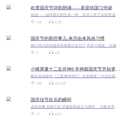
欢度国庆节诗歌朗诵——喜迎祖国72华诞
祖国——如同我们的生命一样，是诗人笔下永恒而温暖的主题。在祖国72周年华诞来临之际，特创建这个诗歌朗诵专辑，诵读经典爱国篇章，和大家一起歌颂祖国，向国庆的献礼！祝愿伟大的祖国繁荣富强，祝愿大家国庆节快乐，度过平安快乐的黄金周假期！
116
11万
国庆节的那些事儿-来历由来风俗习惯
我们伟大的祖国母亲就要过生日了,也是小朋友、大朋友们最喜欢的“国庆小长假”或说“黄金周”还有说”国庆7天乐”的，说法真是不一而足。那么“国庆节”是怎么来的？自古以来国庆节怎么庆贺？新中国国庆节的来历，以及新中国国庆节的庆贺方式又有哪些呢？ ...
6
2万
小猪屏蓬十二生肖神8 羊神篇国庆节开始更新啦！
晓东叔叔新作《三星堆神游记》全新面世！中信出版社出版！京东当当淘宝均有售！点蓝色字收听——《小猪屏蓬爆笑日记2024》《小猪屏蓬爆笑日记2》《小猪屏蓬爆笑日记1》让你笑得喘不上气！《我进故宫当富翁——小猪屏蓬故宫财商笔记》教你成为大富翁！《小...
550
315.2万
国庆佳节欢乐的瞬间
金秋送爽 层林尽染 适逢新疆成立70周年 ，乌鲁木齐于2025年9月23日迎来党中央和习大大带领的慰问团。新疆各族群众欢欣鼓舞，热烈欢迎。
27
1311