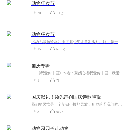
动物狂欢节
30
1.1万
动物狂欢节
《幼儿音乐绘本》由河北少年儿童出版社出版，是一套让3-6岁幼儿体会古典音乐的故事绘本。丛书包括《动物狂欢节》《胡桃夹子》《魔笛》《彼得与狼》。孩子们可以一边阅读有趣的故事，一边聆听大师的杰作。没有复杂的乐理知识，孩子更容易产生直观的体验。孩...
15
62.6万
国庆专辑
《我爱你中国》作者：凝嫣心语我爱你中国！我爱你春天蓬勃的秧苗；我爱你秋日金黄的硕果。我爱你中国！我爱你青松气质，我爱你红梅品格！我爱你家乡的甜蔗好像乳汁滋润着我的心窝。我爱你中国，我要把最美的歌儿献给你，我的母亲我的祖国。我爱你中国，我爱...
1
78
国庆献礼！领先声创国庆诗歌特辑
我们的民族是一个坚韧不拔的民族，历史给予我们的苦难都变成了闪着金光的勋章！我们的国家是一个龙腾虎跃的国家，那条巨龙正以不可阻挡之势崛起于神奇的东方！------------------------------------------------值此祖国70周年华诞之际，领先声创以诗歌向祖国献礼！用我们的声音、用我们的热血、用我们的灵魂诵读经典爱国篇章，歌颂我们的祖国！永远繁荣富强！
8
6076
动物园园长讲动物