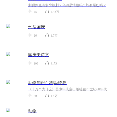
刺猬到底有多少根刺？乌鸦是惯偷吗？蛇有尾巴吗？猪肮脏吗？大象的皮厚吗？鳄鱼会流眼泪吗？小朋友们，这些问题你是不是都想过？那你知道答案吗？如果你想要得到准确的答案，最好是请教一位动物园园长，从今天开始，蝌蚪妈为你们带来《动物园园长解答趣味问题》系列，回答问题的亨利园长是德国慕尼黑海拉布伦动物园园长，他还兼任慕尼黑大学动物学教授，希望你们能喜欢他的答案~
25
27.8万
刑法国庆
26
1.7万
国庆美诗文
108
4173
动物知识百科|动物卷
《十万个为什么》是少年儿童出版社在20世纪60年代初编辑出版的一套青少年科普读物。作为中国少儿科普的里程碑，60年来这套书先后出版了6个版本，累计发行量超过1亿册，是新中国几代青少年的科学启蒙读物，已经成为中国原创科普图书的经典品牌。
60
1.5万
动物