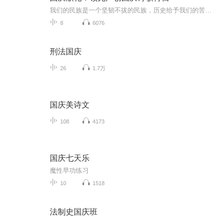
我们的民族是一个坚韧不拔的民族，历史给予我们的苦难都变成了闪着金光的勋章！我们的国家是一个龙腾虎跃的国家，那条巨龙正以不可阻挡之势崛起于神奇的东方！------------------------------------------------值此祖国70周年华诞之际，领先声创以诗歌向祖国献礼！用我们的声音、用我们的热血、用我们的灵魂诵读经典爱国篇章，歌颂我们的祖国！永远繁荣富强！
8
6076
刑法国庆
26
1.7万
国庆美诗文
108
4173
国庆七天乐
魔性早功练习
10
1518
法制史国庆班