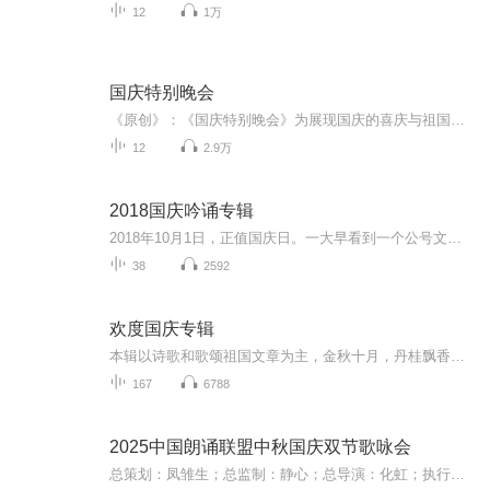
12
1万
国庆特别晚会
《原创》：《国庆特别晚会》为展现国庆的喜庆与祖国的深情我将以具体的场景切入从清晨升旗的庄严到街头巷尾的欢庆到历史与当下的交融，用优美的笔触传递对祖国的热爱与自豪！用诗歌和情感美文形式，歌颂祖国的繁荣富强，祝人民幸福安康！
12
2.9万
2018国庆吟诵专辑
2018年10月1日，正值国庆日。一大早看到一个公号文章，正是文天祥的《己卯十月一日至燕越五日罹狴犴有感而赋》。当然，彼十一非当今的十一。不过数字的巧合还是让人感触，今天拿来读一读，体味一番历史英杰的民族情怀，恰也当时。 根据诗题来看，这组诗是写于十月一日至十月五日之间，是文天祥被俘之后所作，这些诗作不仅有凛凛正气，更也能看的到他百端交集的复杂情感。另一首于右任先生的《望大陆》，微信公号有称《望乡》，一句“山之上国之殇”荡气回肠，一并兴起拿来读了一读。仓促间多有瑕疵...
38
2592
欢度国庆专辑
本辑以诗歌和歌颂祖国文章为主，金秋十月，丹桂飘香，在这个充满丰收喜悦的季节里，我们满怀激动和自豪，迎来了中华人民共和国76周年华诞。这不仅是一个庄重的纪念日，更是全体中华儿女共同欢庆的盛大的节日，承载着深厚的民族情感和历史意义.
167
6788
2025中国朗诵联盟中秋国庆双节歌咏会
总策划：凤雏生；总监制：静心；总导演：化虹；执行总监：莺子；执行导演：橙夏；主持人：静心、化虹、橙夏