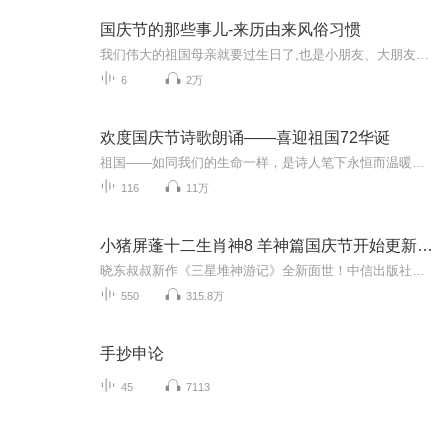
国庆节的那些事儿-来历由来风俗习惯
我们伟大的祖国母亲就要过生日了,也是小朋友、大朋友们最喜欢的“国庆小长假”或说“黄金周”还有说”国庆7天乐”的，说法真是不一而足。那么“国庆节”是怎么来的？自古以来国庆节怎么庆贺？新中国国庆节的来历，以及新中国国庆节的庆贺方式又有哪些呢？ ...
6
2万
欢度国庆节诗歌朗诵——喜迎祖国72华诞
祖国——如同我们的生命一样，是诗人笔下永恒而温暖的主题。在祖国72周年华诞来临之际，特创建这个诗歌朗诵专辑，诵读经典爱国篇章，和大家一起歌颂祖国，向国庆的献礼！祝愿伟大的祖国繁荣富强，祝愿大家国庆节快乐，度过平安快乐的黄金周假期！
116
11万
小猪屏蓬十二生肖神8 羊神篇国庆节开始更新啦！
晓东叔叔新作《三星堆神游记》全新面世！中信出版社出版！京东当当淘宝均有售！点蓝色字收听——《小猪屏蓬爆笑日记2024》《小猪屏蓬爆笑日记2》《小猪屏蓬爆笑日记1》让你笑得喘不上气！《我进故宫当富翁——小猪屏蓬故宫财商笔记》教你成为大富翁！《小...
550
315.8万
手抄申论
45
7113