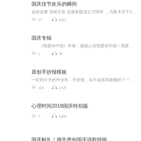
国庆佳节欢乐的瞬间
金秋送爽 层林尽染 适逢新疆成立70周年 ，乌鲁木齐于2025年9月23日迎来党中央和习大大带领的慰问团。新疆各族群众欢欣鼓舞，热烈欢迎。
27
1311
国庆专辑
《我爱你中国》作者：凝嫣心语我爱你中国！我爱你春天蓬勃的秧苗；我爱你秋日金黄的硕果。我爱你中国！我爱你青松气质，我爱你红梅品格！我爱你家乡的甜蔗好像乳汁滋润着我的心窝。我爱你中国，我要把最美的歌儿献给你，我的母亲我的祖国。我爱你中国，我爱...
1
78
原创手抄报模板
一听到今天的作业有：手抄报，会不会抓耳挠腮的？一起来看看，总有您需要的模板在这里。
119
2.5万
心理时间2019国庆特别版
7
1259
国庆献礼！领先声创国庆诗歌特辑