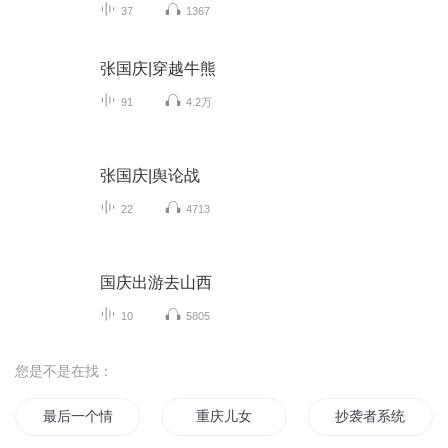
37
1367
张国庆|穿越牛熊
91
4.2万
张国庆|舆论战
22
4713
国庆出游去山西
10
5805
您是不是在找：
最后一个情人节
重庆儿女
抄袭者系统