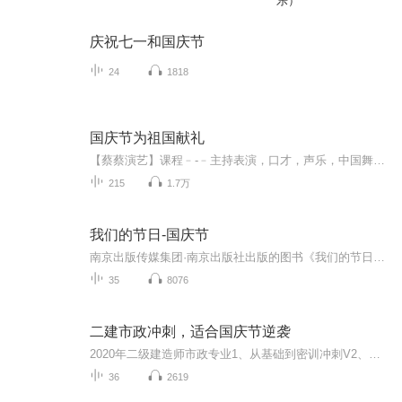
乐）
庆祝七一和国庆节
24
1818
国庆节为祖国献礼
【蔡蔡演艺】课程﹣-﹣主持表演，口才，声乐，中国舞，民族舞。独特的小舞台，专业的录音棚，每一位同学都能成为优秀的小明星。独特的教学模式，轻松上课，快乐学习！知名主持人，舞蹈家，高级教师任职授课！江南总校：河沟街42号三楼 18545856430江北分校...
215
1.7万
我们的节日-国庆节
南京出版传媒集团·南京出版社出版的图书《我们的节日》通过对中国节日文化和节日意义进行深度的挖掘，面向青少年群体构建独具特色的栏目内容，以此丰富春节、元宵节、清明节、端午节、七夕节、中秋节、重阳节等传统节日；六一节、教师节、国庆节等新兴节日的文化内涵和表现形式。促进青少年形成新的节日习俗，提升节日仪式感、认同感。音频作品由金陵朗读者联盟志愿者朗诵，南京音像出版社、金陵图书馆联合制作。
35
8076
二建市政冲刺，适合国庆节逆袭
2020年二级建造师市政专业1、从基础到密训冲刺V2、从精华课程到超压密押V3、0基础同步更新v4、持续更新到2020年考试V5、只要你跟着学让你一次稳拿证V6、渠道超压压题，超压三页纸等独家绝密压题!
36
2619