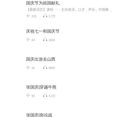
国庆节为祖国献礼
【蔡蔡演艺】课程﹣-﹣主持表演，口才，声乐，中国舞，民族舞。独特的小舞台，专业的录音棚，每一位同学都能成为优秀的小明星。独特的教学模式，轻松上课，快乐学习！知名主持人，舞蹈家，高级教师任职授课！江南总校：河沟街42号三楼 18545856430江北分校...
215
1.7万
庆祝七一和国庆节
24
1818
国庆出游去山西
10
5805
张国庆|穿越牛熊
91
4.2万
张国庆|舆论战