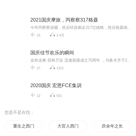
2021国庆摩旅，丙察察317格聂
今年丙察察进藏，然后经昌都走317过德格，然后格聂南线，最后沙溪古镇收尾。
15
2.4万
国庆佳节欢乐的瞬间
金秋送爽 层林尽染 适逢新疆成立70周年 ，乌鲁木齐于2025年9月23日迎来党中央和习大大带领的慰问团。新疆各族群众欢欣鼓舞，热烈欢迎。
27
1311
2020国庆 宏恩FCE集训
12
921
您是不是在找：
重生之西门庆
大官人西门庆
庆余年之长歌行