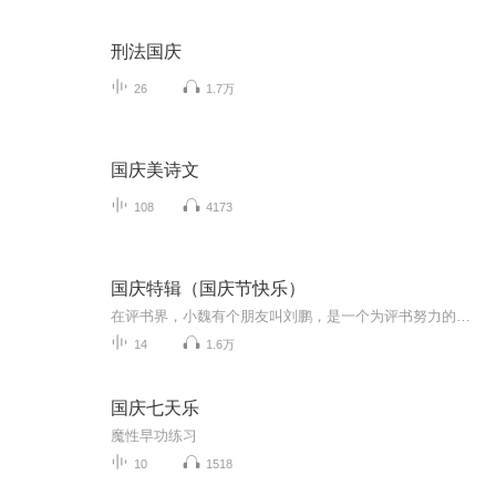
刑法国庆
26
1.7万
国庆美诗文
108
4173
国庆特辑（国庆节快乐）
在评书界，小魏有个朋友叫刘鹏，是一个为评书努力的小伙子。在2021年国庆期间，他想弄个特辑，便烦劳我给他录个爱国题材的评书小段儿。这种事情，不是特殊情况，小魏一般不会拒绝，也就给其录了一个《鲁迅踢鬼》，等他传完，我再传到我的专辑里。另外，小...
14
1.6万
国庆七天乐
魔性早功练习
10
1518