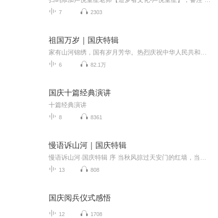
7
2303
祖国万岁｜国庆特辑
家有山河锦绣，国有岁月芳华。热烈庆祝中华人民共和国成立73周年！
6
82.1万
国庆十篇经典演讲
十篇经典演讲
8
8361
慢语诉山河｜国庆特辑
慢语诉山河·国庆特辑 序 当秋风掠过天安门的红墙，当桂香漫过万里长江的碧波，我总愿慢下脚步，以声为笔，轻轻描摹这山河的模样。 不必追赶喧嚣的潮，也无需堆砌华丽的词——这一辑里，每一段朗诵都是心底的低语：是对着塞北草原的星子说“国泰”，是向着...
13
808
国庆阅兵仪式感悟
12
1708