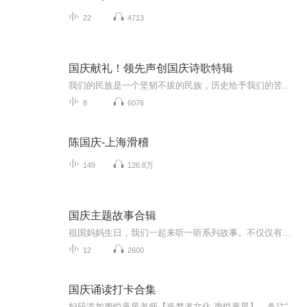
22
4713
国庆献礼！领先声创国庆诗歌特辑
我们的民族是一个坚韧不拔的民族，历史给予我们的苦难都变成了闪着金光的勋章！我们的国家是一个龙腾虎跃的国家，那条巨龙正以不可阻挡之势崛起于神奇的东方！------------------------------------------------值此祖国70周年华诞之际，领先声创以诗歌向祖国献礼！用我们的声音、用我们的热血、用我们的灵魂诵读经典爱国篇章，歌颂我们的祖国！永远繁荣富强！
8
6076
陈国庆-上海滑稽
149
126.8万
国庆主题故事合辑
祖国妈妈生日，我们一起来听一听系列故事。不仅仅有《我的祖国》，还有红军故事，也有关于战争的故事，让大家体会到和平年代的不易。
12
2600
国庆诵读打卡合集
扫码添加声悦童星老师【造梦者文化-声悦童星】，备注“诵读打卡”报名，已添加好友的，直接发送“诵读打卡”报名，报名成功后进入社群。