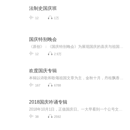
法制史国庆班
12
1万
国庆特别晚会
《原创》：《国庆特别晚会》为展现国庆的喜庆与祖国的深情我将以具体的场景切入从清晨升旗的庄严到街头巷尾的欢庆到历史与当下的交融，用优美的笔触传递对祖国的热爱与自豪！用诗歌和情感美文形式，歌颂祖国的繁荣富强，祝人民幸福安康！
12
2.9万
欢度国庆专辑
本辑以诗歌和歌颂祖国文章为主，金秋十月，丹桂飘香，在这个充满丰收喜悦的季节里，我们满怀激动和自豪，迎来了中华人民共和国76周年华诞。这不仅是一个庄重的纪念日，更是全体中华儿女共同欢庆的盛大的节日，承载着深厚的民族情感和历史意义.
167
6788
2018国庆吟诵专辑
2018年10月1日，正值国庆日。一大早看到一个公号文章，正是文天祥的《己卯十月一日至燕越五日罹狴犴有感而赋》。当然，彼十一非当今的十一。不过数字的巧合还是让人感触，今天拿来读一读，体味一番历史英杰的民族情怀，恰也当时。 根据诗题来看，这组诗是写于十月一日至十月五日之间，是文天祥被俘之后所作，这些诗作不仅有凛凛正气，更也能看的到他百端交集的复杂情感。另一首于右任先生的《望大陆》，微信公号有称《望乡》，一句“山之上国之殇”荡气回肠，一并兴起拿来读了一读。仓促间多有瑕疵...
38
2592