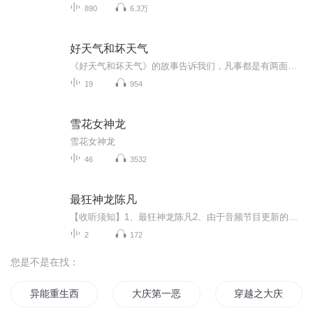
890
6.3万
好天气和坏天气
《好天气和坏天气》的故事告诉我们，凡事都是有两面性的，有好的一面，也有坏的一面，如果我们总是盯着事情坏的一面，那么我们就不会快乐。如果我们变化一下看问题的角度，把着眼点盯着事物好的一面看，那我们的烦恼就会减少很多。
19
954
雪花女神龙
雪花女神龙
46
3532
最狂神龙陈凡
【收听须知】1、最狂神龙陈凡2、由于音频节目更新的比较慢，如想快速阅读小说文字版的全部章节，请在微信中搜索公/众/号【黑葡萄文学】，关注后，并在公/众/号中回复：【851】，便可快速阅读小说文字版全集。（注意：需要在公/众/号中回复才有效哦）
2
172
您是不是在找：
异能重生西门庆
大庆第一恶
穿越之大庆帝国