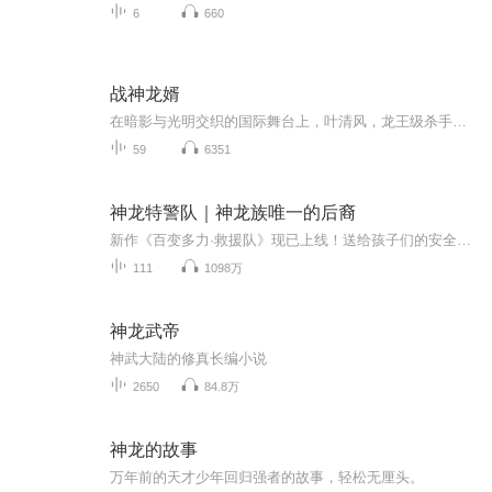
6
660
战神龙婿
在暗影与光明交织的国际舞台上，叶清风，龙王级杀手，以其无双战力引领着炎龙佣兵团，横扫地下组织。然而，一场与血狼佣兵团的生死对决，不仅让他痛失战友，更让挚友铁子命悬一线。为了救赎，他踏上归途，回到十五年前的华城，却意外卷入林家与王家的恩怨...
59
6351
神龙特警队｜神龙族唯一的后裔
新作《百变多力·救援队》现已上线！送给孩子们的安全小故事防拐、防猥亵，共筑安全堡垒！！新作上线，感谢支持哟~更新频率：每天18:00日更新两集参与新作上线送好礼活动，还有机会获得多力炫酷礼包哦！订阅关注+五星好评，感谢小朋友们的支持喜爱！战无不...
111
1098万
神龙武帝
神武大陆的修真长编小说
2650
84.8万
神龙的故事
万年前的天才少年回归强者的故事，轻松无厘头。