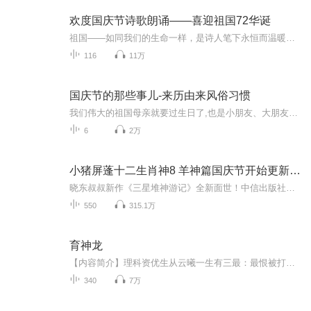
欢度国庆节诗歌朗诵——喜迎祖国72华诞
祖国——如同我们的生命一样，是诗人笔下永恒而温暖的主题。在祖国72周年华诞来临之际，特创建这个诗歌朗诵专辑，诵读经典爱国篇章，和大家一起歌颂祖国，向国庆的献礼！祝愿伟大的祖国繁荣富强，祝愿大家国庆节快乐，度过平安快乐的黄金周假期！
116
11万
国庆节的那些事儿-来历由来风俗习惯
我们伟大的祖国母亲就要过生日了,也是小朋友、大朋友们最喜欢的“国庆小长假”或说“黄金周”还有说”国庆7天乐”的，说法真是不一而足。那么“国庆节”是怎么来的？自古以来国庆节怎么庆贺？新中国国庆节的来历，以及新中国国庆节的庆贺方式又有哪些呢？ ...
6
2万
小猪屏蓬十二生肖神8 羊神篇国庆节开始更新啦！
晓东叔叔新作《三星堆神游记》全新面世！中信出版社出版！京东当当淘宝均有售！点蓝色字收听——《小猪屏蓬爆笑日记2024》《小猪屏蓬爆笑日记2》《小猪屏蓬爆笑日记1》让你笑得喘不上气！《我进故宫当富翁——小猪屏蓬故宫财商笔记》教你成为大富翁！《小...
550
315.1万
育神龙
【内容简介】理科资优生从云曦一生有三最：最恨被打脸；最讨厌吃药；最怕蛇。可是自从和飞机玩了回自由落体后，她就成了世界上最悲情人物，这地方不管是谁就连新认的师傅都喜欢朝她的脸打招呼；这地方的人只要想强大点就得把药当饭吃；最最让她接受不了的...
340
7万