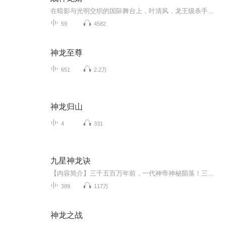
在暗影与光明交织的国际舞台上，叶清风，龙王级杀手，以其无双战力引领着炎龙佣兵团，横扫地下组织。然而，一场与血狼佣兵团的生死对决，不仅让他痛失战友，更让挚友铁子命悬一线。为了救赎，他踏上归途，回到十五年前的华城，却意外卷入林家与王家的恩怨...
59
4582
神龙至尊
651
2.2万
神龙归山
4
331
九星神龙诀
【内容简介】三千五百万年前，一代神帝神秘陨落！三千五百万年后，天之骄子萧然强势崛起！道途三万万，我只取一道！天道宗上，一个扫地的傻子，一朝觉醒！【作者/主播简介】作者：孤情君少，网络小说作家。主播：原聲部落文化传媒【购买须知】1、本作品为...
389
117万
神龙之战