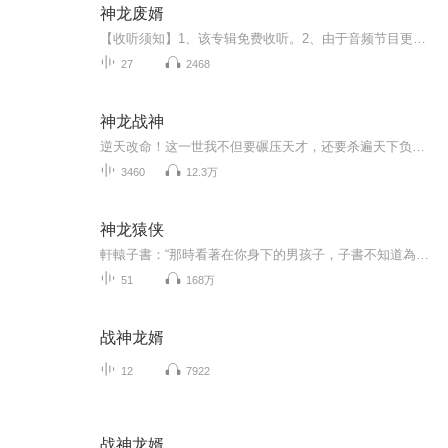
神龙废婿
【收听须知】1、该专辑免费收听。2、由于音频节目更新的比较慢，如想快速阅读小说文字版的全部章节，请在微中搜索公中号【厅友文学】，关注后，并在公中号中回复：【516】，便可快速阅读小说文字版全集。...
27
2468
神龙战神
逆天改命！这一世我不但要碾压天才，还要杀遍天下负我者！一把无情剑，一把屠龙刀，杀遍一切，统一神界，主宰万物。
3460
12.3万
神龙猿侠
軒轅子書：“那時看著在你身下的男孩子，子書不知道為什麼難過不知道為什麼難受不知道為什麼生氣，如今子書終是明白了，父皇是子書的對嗎？子書不想把你分享給其他人，哪怕一絲都不可以！” 子書的眼中帶著屬於他的堅毅，是什麼讓他變了軒轅帝不得而知，...
51
168万
战神龙婿
12
7922
战神龙婿