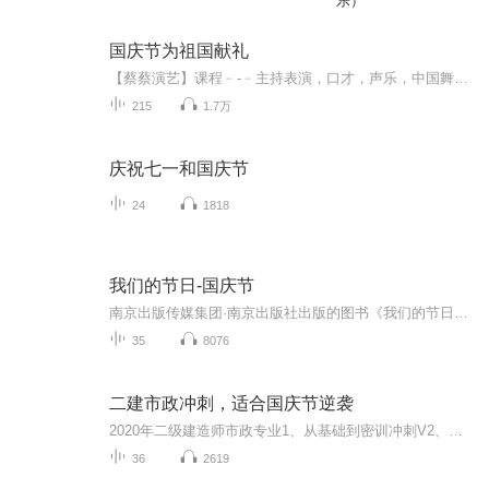
乐）
国庆节为祖国献礼
【蔡蔡演艺】课程﹣-﹣主持表演，口才，声乐，中国舞，民族舞。独特的小舞台，专业的录音棚，每一位同学都能成为优秀的小明星。独特的教学模式，轻松上课，快乐学习！知名主持人，舞蹈家，高级教师任职授课！江南总校：河沟街42号三楼 18545856430江北分校...
215
1.7万
庆祝七一和国庆节
24
1818
我们的节日-国庆节
南京出版传媒集团·南京出版社出版的图书《我们的节日》通过对中国节日文化和节日意义进行深度的挖掘，面向青少年群体构建独具特色的栏目内容，以此丰富春节、元宵节、清明节、端午节、七夕节、中秋节、重阳节等传统节日；六一节、教师节、国庆节等新兴节日的文化内涵和表现形式。促进青少年形成新的节日习俗，提升节日仪式感、认同感。音频作品由金陵朗读者联盟志愿者朗诵，南京音像出版社、金陵图书馆联合制作。
35
8076
二建市政冲刺，适合国庆节逆袭
2020年二级建造师市政专业1、从基础到密训冲刺V2、从精华课程到超压密押V3、0基础同步更新v4、持续更新到2020年考试V5、只要你跟着学让你一次稳拿证V6、渠道超压压题，超压三页纸等独家绝密压题!
36
2619