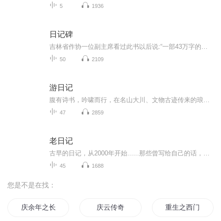
5
1936
日记碑
吉林省作协一位副主席看过此书以后说:“一部43万字的大书，我一口气把它读完。若把这部书拍成电视连续刷，全国人民会哭声一片！”这是一部写冤狱生活的书；写无辜“囚徒”为求得自由而不断抗争的书；是作者以亲身经历研血为墨写就的一部人间悲剧。唐天明一...
50
2109
游日记
腹有诗书，吟啸而行，在名山大川、文物古迹传来的琅琅诵读声中，享受到“知识变现”的实惠，更感受到“读万卷书，行万里路”的畅快
47
2859
老日记
古早的日记，从2000年开始......那些曾写给自己的话，还记得多少？生于80年代末，不知道自己的成长经历是否具有某些代表性。主播另一个播客《情绪便利店》点我跳转
45
1688
您是不是在找：
庆余年之长歌行
庆云传奇
重生之西门庆