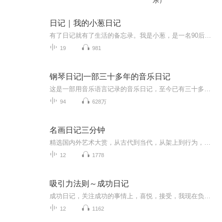
乐）
日记｜我的小葱日记
有了日记就有了生活的备忘录。我是小葱，是一名90后宝妈，也是万千世界中普普通通的一名上班族，年初的时候给自己买了一本日记本，想要记录自己一年中的喜怒哀乐，却总因为这样的那样的原因而搁浅，或许，我可以通过另一种方式来记录……
19
981
钢琴日记|一部三十多年的音乐日记
这是一部用音乐语言记录的音乐日记，至今已有三十多年，并一直延续着。2006年在浙江大学音像出版社出版，那是博客年代一部纯即兴的音乐日记，也是自由音乐人“水墨琴香”的处女作品。这些即兴钢琴最初曲名只是一个日期，所以取名《钢琴日记》。
94
628万
名画日记三分钟
精选国内外艺术大赏，从古代到当代，从架上到行为，满足你视觉与思想的盛宴，带你领略古今中外的文化魅力本节目版权归原作者所有，未经允许，请勿转载和翻录成任何形式传播，违者将追究其法律责任欢迎你关注我的微信公众号“艺术岛屿”，查看节目的相关图文
12
1778
吸引力法则～成功日记
成功日记，关注成功的事情上，喜悦，接受，我现在负债了，所以我才要不断去说，说着说着就会摆脱负债了，人生路上，我们做个朋友，让我们一起去成长，正能量的人永远都幸福，我爱你如同爱自己！我们一起变成吸铁石，不断吸钱，钱
12
1162