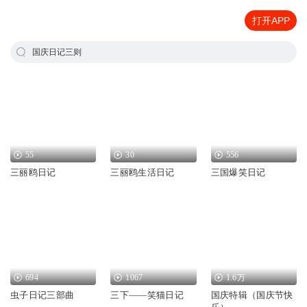
打开APP
国庆日记三则
55
30
556
三丽鸥日记
三丽鸥生活日记
三国爆笑日记
694
1067
1.6万
虫子日记三部曲
三下——笑猫日记
国庆特辑（国庆节快