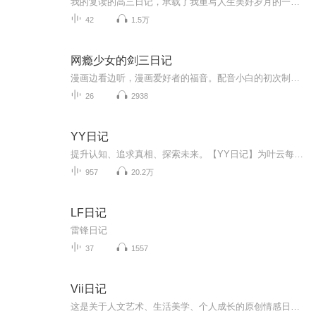
我的复读的高三日记，承载了我重写人生美好岁月的一页。那一年，突然发现了和自己交朋友的乐趣，胡思乱想太多，需得记录，就爱上了写日记。又因为有了思考，每个日子都变得生动有趣，又栩栩如生，值得回味！1993年，我如愿考上了同济医学院，圆了我的学医梦！这本日记从我高考落榜时，决心重来的那一个夏天开始。。。
42
1.5万
网瘾少女的剑三日记
漫画边看边听，漫画爱好者的福音。配音小白的初次制作，欢迎点评哦(´-ω-`)。不适合小朋友看哦。
26
2938
YY日记
提升认知、追求真相、探索未来。【YY日记】为叶云每天发表的日记内容，每天1小篇。最新认知都在最新篇章，随着认知不断被颠覆、人生也越来越美好，真正展现了一个穷得只剩追求的产品人的人生成长轨迹，希望对您有所启发。每天早上发表日记，每天晚上录音，上传更新。所有涉及的原创内容版权，全部均归叶云YY所有，即本人所有。想了解更多请查看：
957
20.2万
LF日记
雷锋日记
37
1557
Vii日记
这是关于人文艺术、生活美学、个人成长的原创情感日记。希望我的每日自我更新，能滋养心灵，伴你前行，收获理想的生活与爱情。主播介绍：画家，资深设计总监，艺术顾问我如何介绍我自己，都不及你参与我的生命之旅。致每一位不可思议小姐与不可能先生