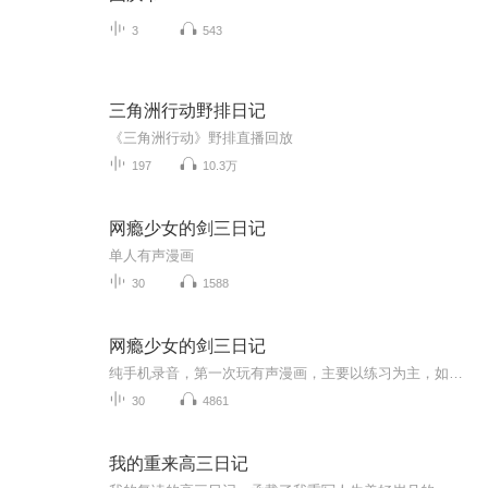
3
543
三角洲行动野排日记
《三角洲行动》野排直播回放
197
10.3万
网瘾少女的剑三日记
单人有声漫画
30
1588
网瘾少女的剑三日记
纯手机录音，第一次玩有声漫画，主要以练习为主，如有不足请多指教～故事大概描写了一个少女在玩儿剑三情缘游戏时，在现实与虚拟游戏中所发生的事情，游离虚拟和现实之间的懵懂的爱情，感觉最后还是挺正能量的……已完结，欢迎大家订阅评论吖( ὅ ◡ ὅ )ʃ
30
4861
我的重来高三日记