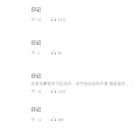
日记
97
9.8万
日记
2
99
日记
在喜马攀登学习近20天，对于知识还吃不透 很是迷茫，不比以前画画，该用什么笔了就顺手拿起来作画，这配音不熟练，效果很差，拿不出手！以前用笔记记一些三三两两的往事，现在，我要学会用声音去记录！希望自己能一天天有进步！多多鞭策我吧！不然我会偷懒...
32
1224
日记
11
489