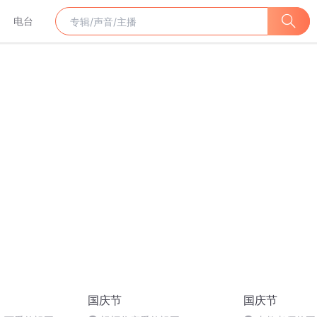
电台
国庆节
国庆节