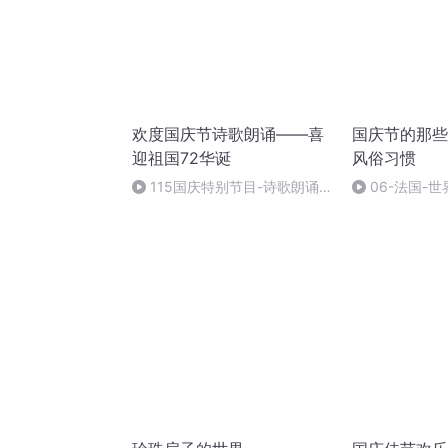
欢度国庆节诗歌朗诵——喜
国庆节的那些
迎祖国72华诞
风俗习惯
115国庆特别节目-诗歌朗诵-
06-法国-
中国梦
国庆节的那些