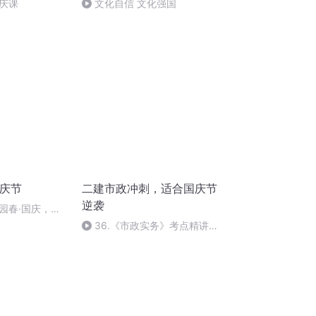
庆课
文化自信 文化强国
国庆节
二建市政冲刺，适合国庆节
逆袭
园春·国庆，朗
36.《市政实务》考点精讲第
36节课_2020926212025