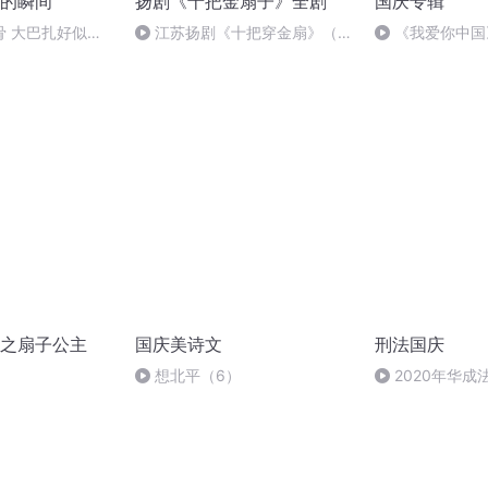
的瞬间
扬剧《十把金扇子》全剧
国庆专辑
骨 大巴扎好似温
江苏扬剧《十把穿金扇》（1-
《我爱你中国
6集）李政成 葛瑞莲主演
之扇子公主
国庆美诗文
刑法国庆
想北平（6）
2020年华
刑法陈 (26)