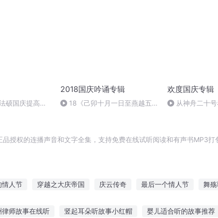
2018国庆吟诵专辑
欢度国庆专辑
成法硕国庆提高班
18《己卯十月一日至燕越五
从神舟二十号
2)
日罹狴犴有感而赋》组律18首
的“隐形实力”
文天祥 自由吟诵
正品授权的连播声音和文字全集，支持免费在线试听阅读和有声书MP3打
的情人节
穿越之大庆帝国
庆云传奇
最后一个情人节
舞殇
节
普天同庆
嘉庆皇帝
一人有庆
大庆皇太子
庆阳成长
洲律师故事在线听
竖起耳朵听故事小红帽
婴儿适合听的故事推荐