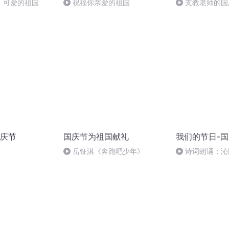
，可爱的祖国
祝福你亲爱的祖国
支教老师的国
庆节
国庆节为祖国献礼
我们的节日-
岳钲淇《奔跑吧少年》
诗词朗诵：沁
读者：张继军