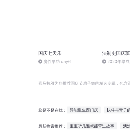
国庆七天乐
法制史国庆班
魔性早功 day6
2020年华
法制史马志冰 (1
喜马拉雅为您推荐国庆节扇子舞的精选专辑，包含
异能重生西门庆
快斗与青子
您是不是在找：
那年那月那时节
十二个情人
宝宝听几遍就能背过故事
澳
最新搜索推荐：