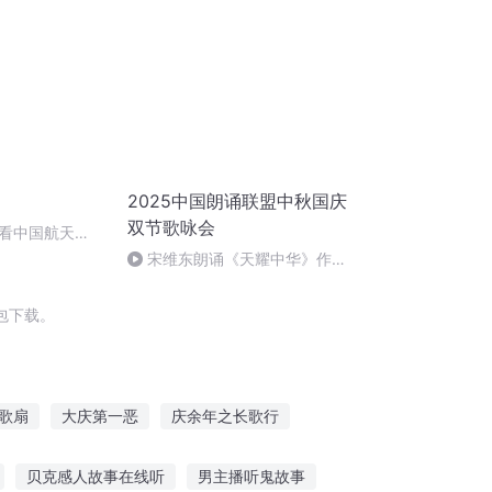
2025中国朗诵联盟中秋国庆
双节歌咏会
看中国航天
宋维东朗诵《天耀中华》作
者：碑林路人
包下载。
歌扇
大庆第一恶
庆余年之长歌行
手札
庆元纪年
重庆儿女
贝克感人故事在线听
男主播听鬼故事