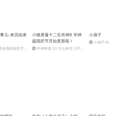
事儿-来历由来
小猪屏蓬十二生肖神8 羊神
小扇子
篇国庆节开始更新啦！
小扇子45
世界各国的国庆节-
羊神祭酒 53 羊山神廿三护祭
事儿
坛 敬天地白泽做祭酒（4）