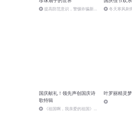
珍珠扇子的世界
国庆佳节欢乐
提高防范意识，警惕诈骗新手
冬天寒风刺
法不做电诈工具人!
暖的春天
国庆献礼！领先声创国庆诗
叶罗丽精灵梦
歌特辑
《祖国啊，我亲爱的祖国》温
婉