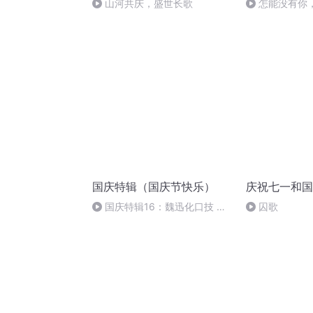
山河共庆，盛世长歌
怎能没有你
国庆特辑（国庆节快乐）
庆祝七一和国
国庆特辑16：魏迅化口技 二
囚歌
胡 东方红+一般唱法和原生态