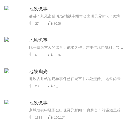
地铁诡事
播讲：九尾玄猫 京城地铁中经常会出现灵异新闻：雍和宫车站隧道里抬轿子的人；半夜十一点半不开灯的地铁末班车；莫名其妙卧轨身亡的乘客，在看到他最后的监控录像时，却发现他是被一双无形的手推下站台……这些传言究竟是谣传？还是真实存在的？我最开始也是不相信的，但是直到有一次我半夜不小心钻进了地铁之中，亲眼看到了一些灵异的事情之后，我才发现，原来这些事情并不是鬼故事，而是真真切切地发生在我们身边……
27
9729
地铁诡事
此一章为本人的试音，试水之作，并非借此而盈利，希望各位亲们可以给个建议和意见。作者：夜黑羽。版权方：北京黑岩信息。出版社：北京掌文信息技术有限公司。出版时间：2015年9月。字数：338.1万。分类：精品小说榜——恐怖惊悚
6
1576
地铁幽光
地铁古井站的诡异事件已在城市中四处流传。 地铁尚未运营时，一名小男孩离奇死于隧道中。正式投入运营之后一名女子离奇丧命于地铁轮下，她的惨死仿佛点燃了通往地狱的导火索，行进于古井站的地铁好似人间炼狱…… 一个又一个毫不相关的乘客在众目睽睽下暴亡，究竟是触动地底怨魂，还是黑暗中躲藏着恶魔杀手？ 人群熙熙攘攘的地铁站，谁在低唱亡灵之歌？ 扑朔迷离的连环死亡事件，错综复杂的情感纠葛，地铁隧道的另一端通向未知的深渊。 真相永远出乎所有人的意料…… 危险的因素其实一直潜伏在你的身旁……
28
1万
地铁诡事
京城地铁中经常会出现灵异新闻： 雍和宫车站隧道里抬轿子的人；半夜十一点半不开灯的地铁末班车；莫名其妙卧轨身亡的乘客，在看到他最后的监控录像时，却发现他是被一双无形的手推下站台…… 这些传言究竟是谣传？还是真实存在的？ 我最开始也是不相信的，...
1334
120.1万