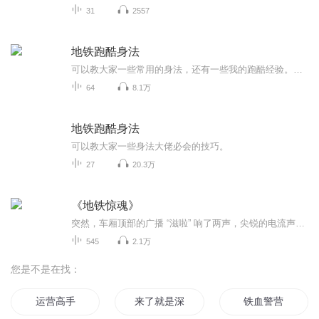
31
2557
地铁跑酷身法
可以教大家一些常用的身法，还有一些我的跑酷经验。有的视频是在我游玩的时候，录的比赛、无尽跑酷、周年挑战赛。
64
8.1万
地铁跑酷身法
可以教大家一些身法大佬必会的技巧。
27
20.3万
《地铁惊魂》
突然，车厢顶部的广播 “滋啦” 响了两声，尖锐的电流声刺得人耳膜发疼。原本嘈杂的车厢瞬间静了大半，所有人都下意识抬头盯着喇叭。“紧急通知，2 号线往城东方向列车，第 3 节车厢一名乘客失联，请该车厢乘客配合留意，如有线索请联系列车员……”广播重...
545
2.1万
您是不是在找：
运营高手
来了就是深圳人
铁血警营