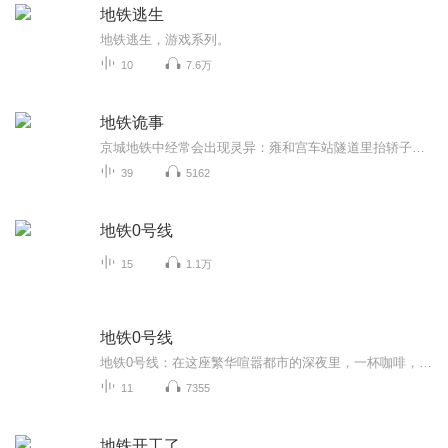
地铁逃生
地铁逃生，游戏系列。
10
7.6万
地铁诡事
京城地铁中经常会出现灵异：雍和宫车站隧道里抬轿子的人；半夜十一点半不开灯的地铁末班车；莫名其妙卧轨身亡的乘客，在看到他最后的监控录像时，却发现他是被一双无形的手推下站台……这些传言究竟是谣传？还是真实存在的？我最开始也是不相信的，但是直到有一次我半夜不小心钻进了地铁之中，亲眼看到了一些灵异的事情之后，我才发现，原来这些事情并不是鬼故事，而是真真切切地发生在我们身边……五棵松 北京
39
5162
地铁0号线
15
1.1万
地铁0号线
地铁0号线：在这座繁华喧嚣都市的深夜里，一杯咖啡，一个故事，一首歌曲，一段旅程，一列每周日晚准时开出的地铁0号线，欢迎你如约来搭乘。
11
7355
地铁开工了