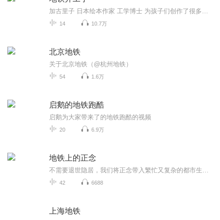
加古里子 日本绘本作家 工学博士 为孩子们创作了很多经典的绘本 深受孩子们喜爱。桐桐经常嚷着要妈妈读他的绘本，常常睡着了还紧紧抱着他的书。
14
10.7万
北京地铁
关于北京地铁（@杭州地铁）
54
1.6万
启鹅的地铁跑酷
启鹅为大家带来了的地铁跑酷的视频
20
6.9万
地铁上的正念
不需要退世隐居，我们将正念带入繁忙又复杂的都市生活。简单又易于操作的随时随地正念小练习，在都市中培养平和的心，发现意义，活在当下。
42
6688
上海地铁