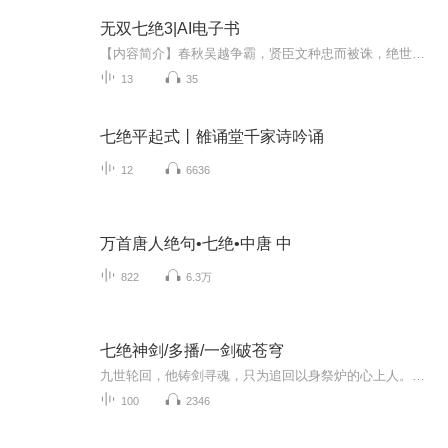
无双七绝3|AI电子书
【内容简介】春秋吴越争霸，贤臣文种忠而被诛，绝世奇冤，终酿成千年后武林惊世之争。范蠡设下一局“国破山河在”，以悼亡友，却为武林留下了千古奇谜。宁勿缺一介文弱，却以满腹经纶，赢得绝世武学与奇物血蝉。几番山穷水尽，几番柳暗花明，终洞悉惊天阴...
13
35
七绝平起式丨雒诵堂千家诗吟诵
12
6636
万首唐人绝句•七绝•中唐 中
822
6.3万
七绝神剑/多播/一剑破苍穹
九世轮回，他铸剑寻魂，只为追回以身祭炉的心上人。铸剑山庄天降第七道九星异象，少年剑忘心悟出血魂铸剑之法，未婚妻忆梦歌却纵身跃入熊熊剑炉，血肉凝刃、魂魄化灵，化作一柄承影剑伴他左右。天地群雄疯抢神兵，厮杀席卷山庄，承影剑劈开虚空，带他闯入...
100
2346