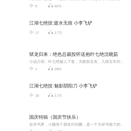
8
6076
江湖七绝技:逝水无痕 小李飞铲
17
3.7万
狱龙归来：绝色总裁投怀送抱叶七绝沈晓茹
小说介绍：叶七绝被人下套，为救前女友，入狱五年归来，获得高人传承！ 不曾想前女友却是嫁给了施暴者，正在他心灰意冷之际，美女总裁带着呆萌女儿出现在了他的面前！ 【收听须知】1、《狱龙归来：绝色总裁投怀送抱》2、由于音频节目更新的比较慢，如想...
2
2954
江湖七绝技·魅影阴阳刀 小李飞铲
28
3.7万
国庆特辑（国庆节快乐）
在评书界，小魏有个朋友叫刘鹏，是一个为评书努力的小伙子。在2021年国庆期间，他想弄个特辑，便烦劳我给他录个爱国题材的评书小段儿。这种事情，不是特殊情况，小魏一般不会拒绝，也就给其录了一个《鲁迅踢鬼》，等他传完，我再传到我的专辑里。另外，小...