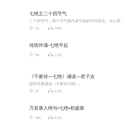
七绝之二十四节气
二十四节气，每个节气都代表气候的不同变化，与人类的生产生活息息相关，是中华民族悠久历史文化的重要组成部分。专辑作者以二十四节气为题材，历时一年，创作了二十四首七言绝句，与有声爱好者分享。
23
7459
传统吟诵-七绝平起
34
1.4万
《千家诗—七绝》诵读—君子吉
国学经典诵读《千家诗七绝》。
87
3.4万
万首唐人绝句•七绝•初盛唐
440
3.6万