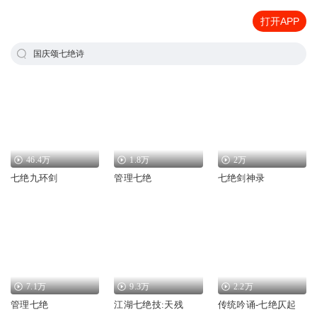
打开APP
国庆颂七绝诗
46.4万
1.8万
2万
七绝九环剑
管理七绝
七绝剑神录
7.1万
9.3万
2.2万
管理七绝
江湖七绝技:天残
传统吟诵-七绝仄起