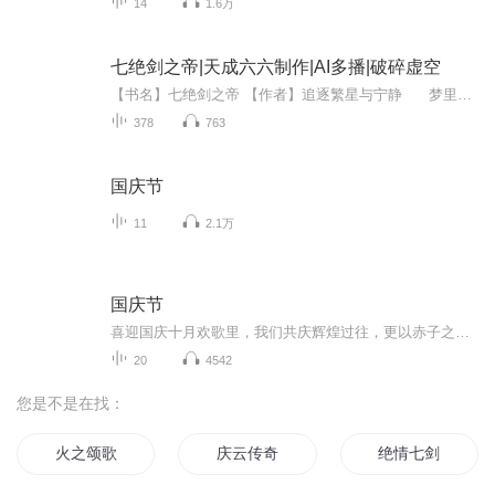
14
1.6万
七绝剑之帝|天成六六制作|AI多播|破碎虚空
【书名】七绝剑之帝 【作者】追逐繁星与宁静 梦里似曾识，与你承相依，轮回若九世，忘却斩相思。 不惧苍天，不畏风寒，若你安好，便是晴天，若你不在，成就这至高无上者又有何用。 上穷碧落下黄泉，也要有你在我身边，奈何桥旁孟婆汤...
378
763
国庆节
11
2.1万
国庆节
喜迎国庆十月欢歌里，我们共庆辉煌过往，更以赤子之心，向未来书写滚烫的誓言——这盛世，值得我们以热爱相拥。
20
4542
您是不是在找：
火之颂歌
庆云传奇
绝情七剑