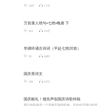
1287
7.7万
万首唐人绝句•七绝•晚唐 下
914
4.6万
华调吟诵古诗词（平起七绝20首）
20
6083
国庆美诗文
108
4173
国庆献礼！领先声创国庆诗歌特辑
我们的民族是一个坚韧不拔的民族，历史给予我们的苦难都变成了闪着金光的勋章！我们的国家是一个龙腾虎跃的国家，那条巨龙正以不可阻挡之势崛起于神奇的东方！------------------------------------------------值此祖国70周年华诞之际，领先声创以诗歌向祖国献礼！用我们的声音、用我们的热血、用我们的灵魂诵读经典爱国篇章，歌颂我们的祖国！永远繁荣富强！