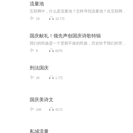
流量池
互联网中，什么是流量池？怎样寻找流量池？在互联网中，流量池就是流量的蓄积的容器，主要是为了防止有效流量流走而设置的数据库。要找到吸引客户能停留的创意点，比如兴趣、成本、有效沟通、服务等都是积蓄流量的方式
19
10.7万
国庆献礼！领先声创国庆诗歌特辑
我们的民族是一个坚韧不拔的民族，历史给予我们的苦难都变成了闪着金光的勋章！我们的国家是一个龙腾虎跃的国家，那条巨龙正以不可阻挡之势崛起于神奇的东方！------------------------------------------------值此祖国70周年华诞之际，领先声创以诗歌向祖国献礼！用我们的声音、用我们的热血、用我们的灵魂诵读经典爱国篇章，歌颂我们的祖国！永远繁荣富强！
8
6076
刑法国庆
26
1.7万
国庆美诗文
108
4173
私域流量