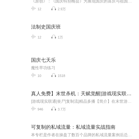
《原创》：《国庆特别晚会》为展现国庆的喜庆与祖国的深情我将以具体的场景切入从清晨升旗的庄严到街头巷尾的欢庆到历史与当下的交融，用优美的笔触传递对祖国的热爱与自豪！用诗歌和情感美文形式，歌颂祖国的繁荣富强，祝人民幸福安康！
12
2.9万
法制史国庆班
12
1万
国庆七天乐
魔性早功练习
10
1518
真人免费】末世杀机：天赋觉醒|游戏现实联通|丧尸|
|游戏现实联通|丧尸|复制流|精品多播【简介】在末世游戏降临的惊悚场景下，丧尸横行，世界沦为一片废墟。主角意外卷入这场浩劫，却发现自己拥有了能从杀光的丧尸身上复制天赋的特殊能力。当一次次与丧尸交锋，不断复制各类奇异天赋，主角逐渐崭露头角，向...
946
3.7万
可复制的私域流量：私域流量实战指南
本专栏是作者在操盘了数百个品牌的私域流量案例后总结出的可复制的方法论，是一套私域流量循环变现的运营体系。本专栏从高阶认知、精准引流、精细运营、裂变增长、成交变现、体系搭建6大板块系统讲解了如何从零开始搭建自有私域流量池，细化到方案话术、执...