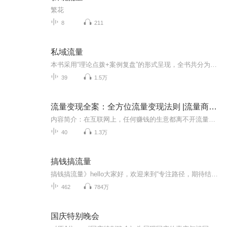
繁花
8
211
私域流量
本书采用“理论点拨+案例复盘”的形式呈现，全书共分为6个部分，除第一部分外，其余五部分均为1章理论点拨配合3章典型案例的形式，其中每个案例开始部分都会提出几个针对性的问题，让读者带着思考跟随本书一起复盘案例。在案例最后，作者还会根据自己的理...
39
1.5万
流量变现全案：全方位流量变现法则 |流量商业化
内容简介：在互联网上，任何赚钱的生意都离不开流量，关于流量的战争也从未停止过。在移动互联网时代，“用户=流量=金钱”依然是颠扑不破的真理，大到BAT这样的巨头，小到个人创业者，都离不开流量。有流量，就意味着有生存下去的机会。可是，仅仅有流量就...
40
1.3万
搞钱搞流量
搞钱搞流量》hello大家好，欢迎来到“专注路径，期待结果，钱和流量hope always”的《搞钱搞流量》系列访谈播客。这里有小红书、抖音、视频号等新媒体的iP打造和流量变现路径分享，这里有电商IP、品牌建设、销售技巧、营销策略和创业故事等实战干货。无论...
462
784万
国庆特别晚会