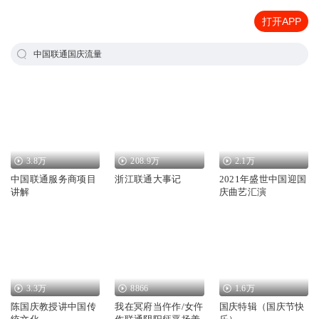
打开APP
中国联通国庆流量
3.8万
208.9万
2.1万
中国联通服务商项目
浙江联通大事记
2021年盛世中国迎国
讲解
庆曲艺汇演
3.3万
8866
1.6万
陈国庆教授讲中国传
我在冥府当仵作/女仵
国庆特辑（国庆节快