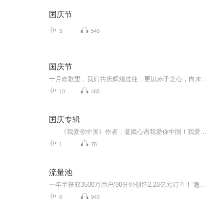
国庆节
3
543
国庆节
十月欢歌里，我们共庆辉煌过往，更以赤子之心，向未来书写滚烫的誓言——这盛世，值得我们以热爱相拥。
10
465
国庆专辑
《我爱你中国》作者：凝嫣心语我爱你中国！我爱你春天蓬勃的秧苗；我爱你秋日金黄的硕果。我爱你中国！我爱你青松气质，我爱你红梅品格！我爱你家乡的甜蔗好像乳汁滋润着我的心窝。我爱你中国，我要把最美的歌儿献给你，我的母亲我的祖国。我爱你中国，我爱...
1
78
流量池
一年半获取3500万用户/90分钟创造2.28亿元订单！“急功近利”的流量布局、营销转化急功，快速地建立品牌/近利，快速转化成销量
6
943