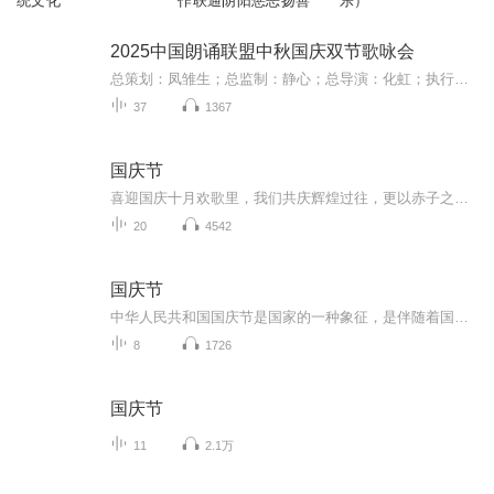
统文化
作联通阴阳惩恶扬善
乐）
2025中国朗诵联盟中秋国庆双节歌咏会
总策划：凤雏生；总监制：静心；总导演：化虹；执行总监：莺子；执行导演：橙夏；主持人：静心、化虹、橙夏
37
1367
国庆节
喜迎国庆十月欢歌里，我们共庆辉煌过往，更以赤子之心，向未来书写滚烫的誓言——这盛世，值得我们以热爱相拥。
20
4542
国庆节
中华人民共和国国庆节是国家的一种象征，是伴随着国家的出现而出现的。让我们用诗歌朗诵歌颂祖国的繁荣富强，国泰民安。
8
1726
国庆节
11
2.1万