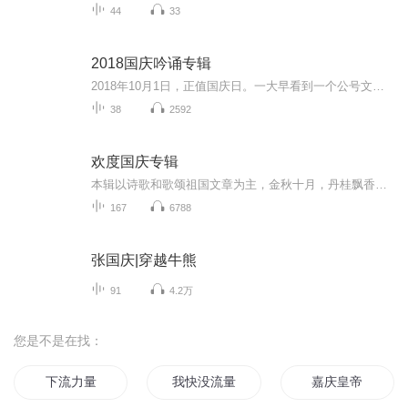
44
33
2018国庆吟诵专辑
2018年10月1日，正值国庆日。一大早看到一个公号文章，正是文天祥的《己卯十月一日至燕越五日罹狴犴有感而赋》。当然，彼十一非当今的十一。不过数字的巧合还是让人感触，今天拿来读一读，体味一番历史英杰的民族情怀，恰也当时。 根据诗题来看，这组诗是写于十月一日至十月五日之间，是文天祥被俘之后所作，这些诗作不仅有凛凛正气，更也能看的到他百端交集的复杂情感。另一首于右任先生的《望大陆》，微信公号有称《望乡》，一句“山之上国之殇”荡气回肠，一并兴起拿来读了一读。仓促间多有瑕疵...
38
2592
欢度国庆专辑
本辑以诗歌和歌颂祖国文章为主，金秋十月，丹桂飘香，在这个充满丰收喜悦的季节里，我们满怀激动和自豪，迎来了中华人民共和国76周年华诞。这不仅是一个庄重的纪念日，更是全体中华儿女共同欢庆的盛大的节日，承载着深厚的民族情感和历史意义.
167
6788
张国庆|穿越牛熊
91
4.2万
您是不是在找：
下流力量
我快没流量啦
嘉庆皇帝