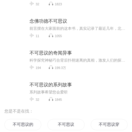
32
1823
念佛功德不可思议
前言摆在大家面前的这本书，真实记录了最近几年，北京及周边地区的部分居士，信佛念佛所发生的各种感人事迹。这里面有的是绝症康复、家庭关系改善，提升了生活真实的品质；有的是心灵净化、智慧开启，寻找到生命真正的意义；有的是笑对生死、潇洒往生，实...
11
1055
不可思议的奇闻异事
科学探究神秘巧合背后扑朔迷离的真相，激发人们的探索热情
194
199.3万
不可思议的系列故事
系列故事希望您会爱听
32
1845
您是不是在找：
不可思议的梦
不可思议
不可思议穿越