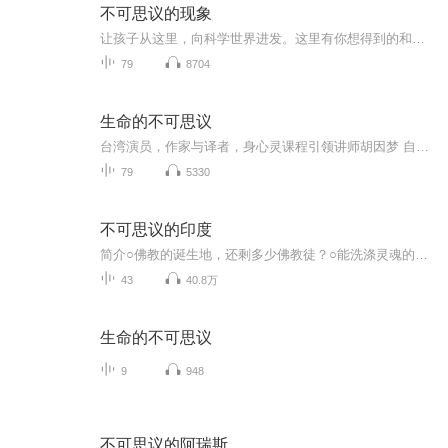
不可思议的现象
让孩子从这里，向科学世界进发。这里有你想得到的和想不到的的另类科学知识。赶快来加入我们吧！！！
79
8704
生命的不可思议
台湾演员，作家与译者，身心灵课程引领讲师胡因梦 自传我不属于任何教派，我只服膺于真理以及诚实面对自己的人
79
5330
不可思议的印度
简介○佛教的诞生地，还剩多少佛教徒？○能洗涤灵魂的恒河，正被肆无忌惮地污染着？○军火市场的大豪客，竟拥有亚洲最庞大的贫困人群？中国和印度是一对熟悉而又陌生的邻居，彼此都是对方挥之不去的存在，可是相互了解又极度匮乏。不了解就难免会有误解。...
43
40.8万
生命的不可思议
9
948
不可思议的阿瑞斯