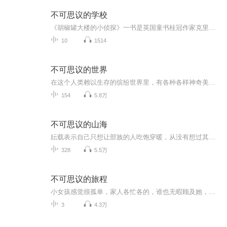
不可思议的学校
《胡椒罐大楼的小侦探》一书是英国童书桂冠作家克里斯·里德尔获奖作品，细腻温情的侦探小说，富有维多利亚时代气息的古典插画，讲述了特立独行的优雅小侦探欧杜琳和好朋友芒罗先生一起破解疑案、发掘才能、追寻友情的故事，适合6-10岁孩子阅读。作者:【英】克里斯·里德尔 副标题: 奥巴马感恩节送给女儿的书《不可思议的学校》：欧杜琳和芒罗先生要去不可思议的爱丽丝·史密斯天才学校上学了。欧杜琳希望能在这里发掘出自己的独特才能，而芒罗先生则一直在努力地帮助她。然而学校里怪事频发：同学...
10
1514
不可思议的世界
在这个人类赖以生存的缤纷世界里，有各种各样神奇美丽的东西，它们伴随着人类前进的脚步生生不息。它们也许是一个位来自异界的巫师，又或者是钻进人类梦里的造梦师，还可能是一个附身在普通器具上的一个神仙。它们样貌各异，法力不同，但是它们的目标如此一致，就是努力在这个不可思议的世界里尽情演绎它们的故事，创造它们神奇美丽的奇迹。
154
5.8万
不可思议的山海
妘载表示自己只想让部族的人吃饱穿暖，从没有想过其他的事情。尧帝表示这个小伙子很不错。舜帝视自己为竞争对手。大禹要给自己写推荐信。妘载：“若天命在我......”
328
5.5万
不可思议的旅程
小女孩感觉很孤单，家人各忙各的，谁也无暇顾及她，于是，她便用红色的笔在卧室墙上画了一扇门，从而进入了另一个世界——一个充满奇幻和冒险，却也危机四伏的地方。她用红色的笔画出了船、气球，还有一张能够带着她去往未知地域的飞毯，那里暗藏危险，但是，勇气和互助可以帮助她渡过难关……·当我们愿意闭上眼睛，跟着想象去漫步时，世界其实触手可及。·整本书无字，却叙述清晰，画面简洁流畅。作为一个动画设计师，贝克在对情节、节奏、画面运动、视觉线索（能让小女孩逃离的东西都是红色的）等方面有着很好的掌...
3
4.3万