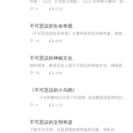
作者：【日】 手岛悠介插图：【日】冈本飒子翻译：陈文潇东方出版社
6
2.3万
不可思议的生命奇观
《不可思议的生命奇观》主要内容包括动物奇趣、植物的另类生活和人类奥秘三部分，分别介绍了与动物、植物和人类的各种神奇的生命现象和超乎想像的神奇能力，并对其进行了科学解释。 《不可思议的生命奇观》内容通俗易懂，生动有趣，有的令人大吃一惊，有些令人忍俊不禁，适合普通读者，特别是青少年阅读。
41
5639
不可思议的神秘文化
独特视角，解读历史上最不可思议的神秘文化。神秘莫测、扑朔迷离。
26
1034
《不可思议的小乌鸦》
小乌鸦桑给巴尔是个好厨师, 是做蘑菇鸡蛋饼的好手。他也是个很自信的乌鸦，至少他以前是这样想，直到一个戴眼镜的蜥蜴来敲他的门。 蜥蜴是个记者，他想写一篇关于一个很出色的人的文章。桑给巴尔是不是一个出色的人呢？蜥蜴好象有点犹豫。桑给巴尔想了想，要想做一个出色的人，就要做一件出色的事，完成一项不同寻常的任务…… 为了能上报纸成为名人，桑给巴尔费尽心思想让自己变成一个出色的人，期间它结交了很多新朋友，慢慢地它学会了自我肯定，明白一时的虚荣并...
6
1.1万
不可思议的文明奇迹
了解古代文明，浅显易懂如果有版权问题，请私信