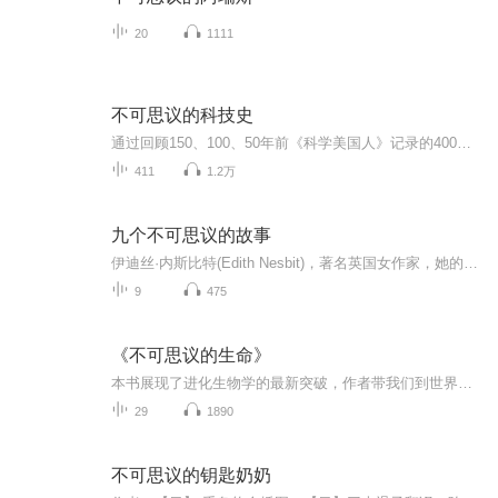
20
1111
不可思议的科技史
通过回顾150、100、50年前《科学美国人》记录的400余个精彩瞬间，见证历史上的一个个经典科学瞬间是如何超越时代的界限，改变了我们今天的生活……
411
1.2万
九个不可思议的故事
伊迪丝·内斯比特(Edith Nesbit)，著名英国女作家，她的作品开创了儿童魔幻文学的先河，使她获得国际声誉，部分作品已成为儿童文学的经典作品。代表作有《五个孩子和一个怪物》(1902)、《沙妖》(1903)、《凤凰和魔毯》(1904)以及《四个孩子和一个护身符》(1906)等。这些故事悬念重重、曲折离奇、想象丰富、却理趣结合，给孩子以如临其境、真实可信的感觉。现实的不幸变故和精神创伤深深影响着内斯比特的儿童文学创作。内斯比特用一个个趣味洋溢的故事抚慰...
9
475
《不可思议的生命》
本书展现了进化生物学的最新突破，作者带我们到世界各地，通过研究和实验，揭示地球生命的奥秘，他研究了孔雀鱼、果蝇、斑点蛾、变色蜥蜴，如何进行着快速可预测的演变和进化。
29
1890
不可思议的钥匙奶奶