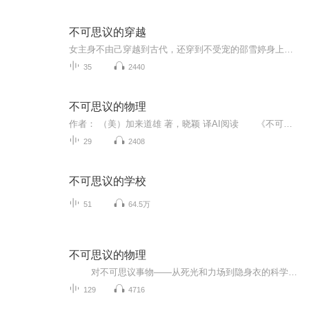
不可思议的穿越
女主身不由己穿越到古代，还穿到不受宠的邵雪婷身上，遭遇小妾各种栽赃陷害，家主洛盟渊嫌弃她设计嫁于他而耿耿于怀，对她满是厌恶......
35
2440
不可思议的物理
作者： （美）加来道雄 著，晓颖 译AI阅读 《不可思议的物理·对光炮、力场、隐形传送和时间旅行世界的科学探索》（Physics of the Impossible: A Scientific Exploration into the World of Phasers, Force Fields, Teleportation, and Time Travel）...
29
2408
不可思议的学校
51
64.5万
不可思议的物理
对不可思议事物——从死光和力场到隐身衣的科学原理的迷人探险，揭露这些科技在未来数十年到数千年间获得实现的可能性。
129
4716