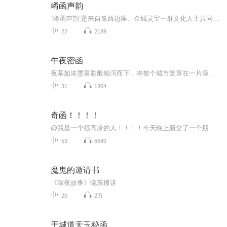
崤函声韵
“崤函声韵”是来自豫西边陲、金城灵宝一群文化人士共同搭建的一个交流分享平台。《道德经》从灵宝走向世界，崤函大地由此文化底蕴更加丰厚。您将在“崤函声韵”栏目，分享更多的传统文化经典精髓，结识更多的才子佳人。
22
2189
午夜密函
夜幕如浓墨重彩般倾泻而下，将整个城市笼罩在一片深邃的黑暗之中。唯有那稀稀拉拉的路灯，洒下几滩微弱却执着的光亮，在这无边的黑暗里做着徒劳的抗争。赵警官值完白班，正窝在沙发里，本想在夜班前小憩片刻。他双眼迷蒙，意识在睡梦与现实的边界来回摇摆...
31
1364
奇函！！！！
@我是一个很高冷的人！！！！今天晚上新交了一个朋友她担左奇函所以今天晚上建了这个发左奇函视频的专辑宠！！！！
53
6649
魔鬼的邀请书
《深夜故事》晓东播讲
20
2万
于城道天玉秘函