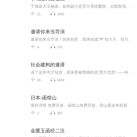
于城道天玉秘函，如有缺少是官方系统删除，后期发现会补上，记得收藏关注
21
1086
邀请你来当导演
邀请你来当导演！你的创意，我来拍成“声”动大片。你只需：定片名，选主角，编关系，定结局我会为你✅ 免费写成跌宕起伏的剧本 ✅ 专业演绎成有声小说 ✅ 私信通知你“首映礼”（还能分享给朋友炫耀！） **【参与方式超简单】** 只需在本专辑评论区留下...
4
143
社会建构的邀请
读了这本书才知道，原来更被禁锢的是“西方思想”——科学+宗教的双重禁锢。世界本来有无数种建构方法，每一种文化背景下的建构都不过是一种建构而已。当我们获得知识已经不再困难的时候，完全可以由自己来建构自己的世界。同时，又要求我们不断地反思，完...
46
6659
日本-函馆山
票价详情 免费开放。函馆山免费开放。登山索道单程票成人780日元，儿童390日元，往返票成人1280日元，儿童640日元 适宜 四季皆宜 电话 81-138-233105 简介 游客朋友，您好！位于日本北海道函馆市西部的函馆山,海拔高334米，周长约9公里。外观好像牛躺卧一...
2
365
金匮玉函经二注