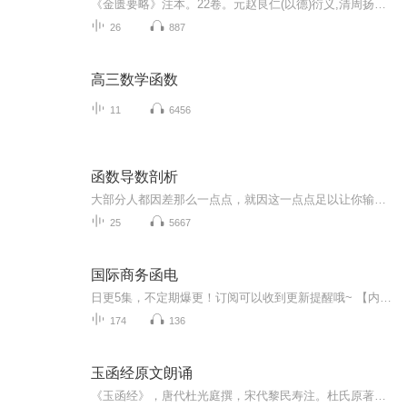
《金匮要略》注本。22卷。元赵良仁(以德)衍义,清周扬俊(禹载)补注。刊于康熙二十六年(1687年)。周氏于《金匮》注本中,尤服膺于赵氏《金匮要略衍义》,赞誉其书“理明学博,意周虑审”。但因未见刊本传世,而周氏所见之传本,又有遗编、缺注等情况,遂予补注。注...
26
887
高三数学函数
11
6456
函数导数剖析
大部分人都因差那么一点点，就因这一点点足以让你输得一败涂地！！不要用起点来定义自己，许多事不是你说了才有意义，而是你做完了才有价值！！
25
5667
国际商务函电
日更5集，不定期爆更！订阅可以收到更新提醒哦~ 【内容简介】 全书共14个单元，涉及询盘、发盘、还盘、订单和执行、装运、支付等商务交易的业务环节，也包括了索赔、邀请、感谢、确认等商务交易的一般沟通环节。每章按函电实例、注释、常用表达、写作...
174
136
玉函经原文朗诵
《玉函经》，唐代杜光庭撰，宋代黎民寿注。杜氏原著仿《王叔和脉诀》形式，为七言歌诀体。全书重点论述了脉证关系及脉象反映的生理病理情况，并以死脉为中心，兼论各脉主病，论脉理，辨五色，察五气，辞简而义深，对于临床根据脉象来判断疾病的生死预后有重要的指导价值。