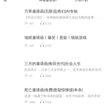
函
神秘邀请函》
人有声剧
万界邀请函|无限流|奇幻|AI专辑
【作品介绍】一张神秘的邀请函引发起无数的故事……【作者介绍】雪中灰影【购买须知】1、本作品为付费有声书，前90集为免费试听，购买成功后，即可收听，可下载重复收听2、版权归原作者所有，严禁翻录成任何形式，严禁在任何第三方平台传播，违者将追究其...
477
5.7万
地狱邀请函丨爆笑丨悬疑丨猫鼠游戏
202
3.5万
三月的邀请函|角田光代|社会人生
内容简介： 日本三大女作家之一、直木奖得主角田光代代表作。 《三月的邀请函》以一场荒诞的离婚派对拉开序幕，以一场精心准备的结婚典礼隆重收尾，写出了一群男女的情感、生活、工作和迷惘。 事业小成的专栏作家充留、风光不再的校草宇田男、婚姻失败的富...
47
5690
死亡邀请函|免费|悬疑惊悚|剧本杀|
这是一场属于扮演者的盛宴。你手中的剧本，或许并非是唯一的结局，但当你拿到剧本的那一刻开始，你做好主宰命运的准备了吗？
1455
9.8万