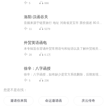
5
666
洛阳-汉函谷关
音频来源于链景旅行 地址 河南省灵宝市 票价描述 80.00元 开放时间 08:00~17:30 乘车信息 暂无
11
5279
外贸英语函电
本专辑旨在背诵外贸常用语句和短语以及了解外贸相关知识所录，为大三英语专业外贸相关方向学习作参考。主播仅以此来督促自己学习，加深理解，本人并非专业人员，所用书籍也不无瑕疵，望喜欢的听者仅作参考。
20
6.1万
徐辛：八字函授
徐辛：八字函授，如有缺少是官方系统删除，后期发现会补上，记得关注收藏！！
5
236
您是不是在找：
邀请你来我的世界
命运邀请函
庆云传奇