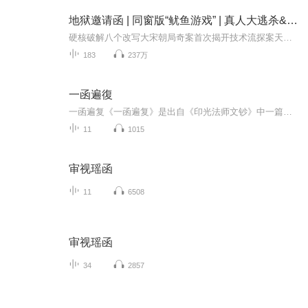
地狱邀请函 | 同窗版“鱿鱼游戏” | 真人大逃杀&人性考验| 精品多人有声
硬核破解八个改写大宋朝局奇案首次揭开技术流探案天才法医宋慈的少年时代！一键破案 七天时间，生死规则，手握地狱邀请函，谁能逃脱命运？在这场游戏里，面对诱惑，每个人都想活着走出来，谁能拿到三亿现金？内容简介：曾经的穷丑矬矮胖付明秀被全班同学...
183
237万
一函遍復
一函遍复《一函遍复》是出自《印光法师文钞》中一篇散文，由印光大师于1932年编写。《一函遍复》是印光大师的一篇重要文稿。印祖开始弘法活动之后，由于凡夫众生的习性，一般人拿到《印光法师文钞》不会深入地去看，还是愿意写封信来问这些问题)。那么，印祖在这种情况下，就写了《一函遍复》只要来信没有特殊情况，就将印好的《一函遍复》作为回信寄出去。作品名称一函遍复创作年代1932年作品出处印光法师文钞
11
1015
审视瑶函
11
6508
审视瑶函
34
2857