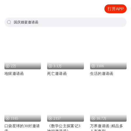
打开APP
国庆婚宴邀请函
2万
3.1万
1106
地狱邀请函
死亡邀请函
生活的邀请函
1165
2157
16.7万
口袋星球的30封邀请
《数学公主探案记3
万界邀请函 |精品多