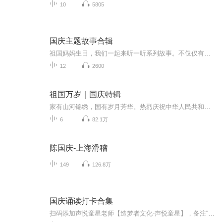
10
5805
国庆主题故事合辑
祖国妈妈生日，我们一起来听一听系列故事。不仅仅有《我的祖国》，还有红军故事，也有关于战争的故事，让大家体会到和平年代的不易。
12
2600
祖国万岁｜国庆特辑
家有山河锦绣，国有岁月芳华。热烈庆祝中华人民共和国成立73周年！
6
82.1万
陈国庆-上海滑稽
149
126.8万
国庆诵读打卡合集
扫码添加声悦童星老师【造梦者文化-声悦童星】，备注“诵读打卡”报名，已添加好友的，直接发送“诵读打卡”报名，报名成功后进入社群。