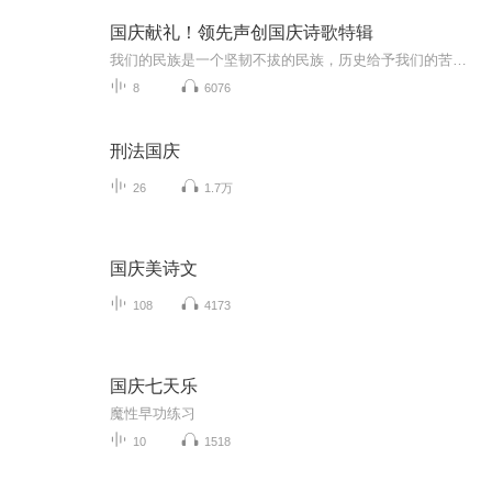
国庆献礼！领先声创国庆诗歌特辑
我们的民族是一个坚韧不拔的民族，历史给予我们的苦难都变成了闪着金光的勋章！我们的国家是一个龙腾虎跃的国家，那条巨龙正以不可阻挡之势崛起于神奇的东方！------------------------------------------------值此祖国70周年华诞之际，领先声创以诗歌向祖国献礼！用我们的声音、用我们的热血、用我们的灵魂诵读经典爱国篇章，歌颂我们的祖国！永远繁荣富强！
8
6076
刑法国庆
26
1.7万
国庆美诗文
108
4173
国庆七天乐
魔性早功练习
10
1518