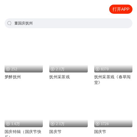
打开APP
董国庆抚州
252
2.1万
8370
梦醉抚州
抚州采茶戏
抚州采茶戏《春草闯
堂》
1.6万
2.1万
1726
国庆特辑（国庆节快
国庆节
国庆节