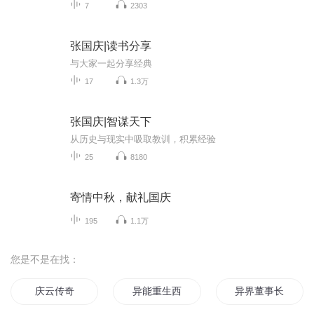
7
2303
张国庆|读书分享
与大家一起分享经典
17
1.3万
张国庆|智谋天下
从历史与现实中吸取教训，积累经验
25
8180
寄情中秋，献礼国庆
195
1.1万
您是不是在找：
庆云传奇
异能重生西门庆
异界董事长