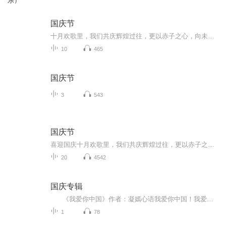
乐）
国庆节
十月欢歌里，我们共庆辉煌过往，更以赤子之心，向未来书写滚烫的誓言——这盛世，值得我们以热爱相拥。
10
465
国庆节
3
543
国庆节
喜迎国庆十月欢歌里，我们共庆辉煌过往，更以赤子之心，向未来书写滚烫的誓言——这盛世，值得我们以热爱相拥。
20
4542
国庆专辑
《我爱你中国》作者：凝嫣心语我爱你中国！我爱你春天蓬勃的秧苗；我爱你秋日金黄的硕果。我爱你中国！我爱你青松气质，我爱你红梅品格！我爱你家乡的甜蔗好像乳汁滋润着我的心窝。我爱你中国，我要把最美的歌儿献给你，我的母亲我的祖国。我爱你中国，我爱...
1
78