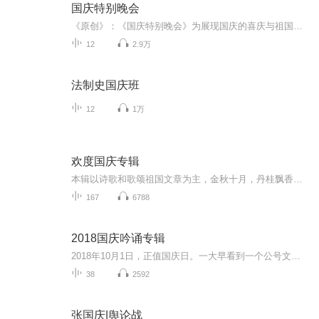
国庆特别晚会
《原创》：《国庆特别晚会》为展现国庆的喜庆与祖国的深情我将以具体的场景切入从清晨升旗的庄严到街头巷尾的欢庆到历史与当下的交融，用优美的笔触传递对祖国的热爱与自豪！用诗歌和情感美文形式，歌颂祖国的繁荣富强，祝人民幸福安康！
12
2.9万
法制史国庆班
12
1万
欢度国庆专辑
本辑以诗歌和歌颂祖国文章为主，金秋十月，丹桂飘香，在这个充满丰收喜悦的季节里，我们满怀激动和自豪，迎来了中华人民共和国76周年华诞。这不仅是一个庄重的纪念日，更是全体中华儿女共同欢庆的盛大的节日，承载着深厚的民族情感和历史意义.
167
6788
2018国庆吟诵专辑
2018年10月1日，正值国庆日。一大早看到一个公号文章，正是文天祥的《己卯十月一日至燕越五日罹狴犴有感而赋》。当然，彼十一非当今的十一。不过数字的巧合还是让人感触，今天拿来读一读，体味一番历史英杰的民族情怀，恰也当时。 根据诗题来看，这组诗是写于十月一日至十月五日之间，是文天祥被俘之后所作，这些诗作不仅有凛凛正气，更也能看的到他百端交集的复杂情感。另一首于右任先生的《望大陆》，微信公号有称《望乡》，一句“山之上国之殇”荡气回肠，一并兴起拿来读了一读。仓促间多有瑕疵...
38
2592
张国庆|舆论战