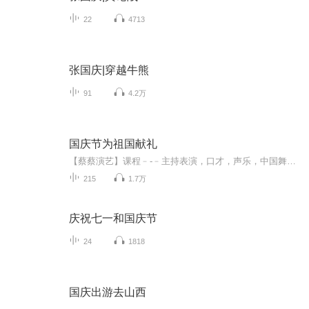
22
4713
张国庆|穿越牛熊
91
4.2万
国庆节为祖国献礼
【蔡蔡演艺】课程﹣-﹣主持表演，口才，声乐，中国舞，民族舞。独特的小舞台，专业的录音棚，每一位同学都能成为优秀的小明星。独特的教学模式，轻松上课，快乐学习！知名主持人，舞蹈家，高级教师任职授课！江南总校：河沟街42号三楼 18545856430江北分校...
215
1.7万
庆祝七一和国庆节
24
1818
国庆出游去山西