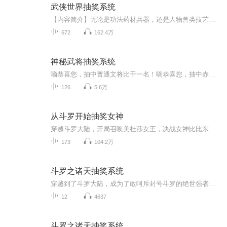
武侠世界抽奖系统
【内容简介】无论是功法药材兵器，还是人物兽类技艺，只要武侠世界有的，抽奖系统都可以抽到。【作者/主播简介】作者：不死奸臣，网络小说作家，代表作《超级仇恨戒指》《大国贼》。主播：恋恋有声工作室，掷地有声旗下，恋恋有声工作室。【购买须知】1、...
672
162.4万
神秘武将抽奖系统
嘀恭喜您，抽中普通文将比干一名！嘀恭喜您，抽中赤兔5元兑换券一张！嘀恭喜您，抽中精品武将后羿一名！嘀恭喜您，抽中锦囊雨女无瓜一件！效果：可使任一目标无法发声十分钟。嘀恭喜您，抽中史诗美女妲己一名！嘀恭喜您，抽中5弹巢左轮一把！嘀恭喜您，抽中神兵青龙偃月刀一把！...
126
5.6万
从斗罗开始抽奖女神
穿越斗罗大陆，开局召唤美杜莎女王，决战女神比比东，女王大战女王，斗罗大战斗破。觉醒武魂诛仙神剑，唤醒古月娜，抽奖召唤女神，获得召唤贴，可召唤诸天万界女神，带美杜莎女王，古月娜儿，神奇女侠，小龙女，纲手姬，一起横扫斗罗大陆，建立女神战队，...
173
104.2万
斗罗之诸天抽奖系统
穿越到了斗罗大陆，成为了敢呵斥封号斗罗的绝世强者圣魂村杰克爷爷的孙子。嗯这个开局很不错，但是祖上三代，都是觉醒的镰刀or木棍武魂的普通人，这可咋整？好吧，血统不够，金手指来凑！在武魂觉醒的前一天，白歌终于开启了迟到了六年的金手指诸天抽奖系...
12
4637
斗罗之诸天抽奖系统