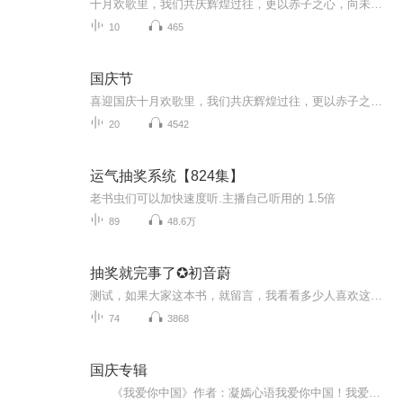
十月欢歌里，我们共庆辉煌过往，更以赤子之心，向未来书写滚烫的誓言——这盛世，值得我们以热爱相拥。
10
465
国庆节
喜迎国庆十月欢歌里，我们共庆辉煌过往，更以赤子之心，向未来书写滚烫的誓言——这盛世，值得我们以热爱相拥。
20
4542
运气抽奖系统【824集】
老书虫们可以加快速度听.主播自己听用的 1.5倍
89
48.6万
抽奖就完事了✪初音蔚
测试，如果大家这本书，就留言，我看看多少人喜欢这本书，来决定是否更新完。如果没人喜欢，隔段时间会下架！
74
3868
国庆专辑
《我爱你中国》作者：凝嫣心语我爱你中国！我爱你春天蓬勃的秧苗；我爱你秋日金黄的硕果。我爱你中国！我爱你青松气质，我爱你红梅品格！我爱你家乡的甜蔗好像乳汁滋润着我的心窝。我爱你中国，我要把最美的歌儿献给你，我的母亲我的祖国。我爱你中国，我爱...