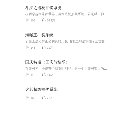
斗罗之造梗抽奖系统
杨明穿越到斗罗世界，得到造梗抽奖系统，若是喊出影视剧/小说/动漫/游戏角色的经典台词，就能随机获得他的一个能力/物品，甚至可以召唤角色登场!“三十年河东，三十年河西，莫欺少年穷!”恭喜宿主说出萧炎的经典台词，获得青莲地心火!“你也想起舞吗?”恭...
108
16.9万
海贼王抽奖系统
表面上是光辉正义的英雄角色.暗地里却是掌握了全世界近三分之一武力的强大BOSS.如果你想和我谈论谈论怎么打垮整个世界.和平万岁.柳伦一面高喊着,一面指挥着小弟们进行着杀人越货的无耻勾当.
143
11万
国庆特辑（国庆节快乐）
在评书界，小魏有个朋友叫刘鹏，是一个为评书努力的小伙子。在2021年国庆期间，他想弄个特辑，便烦劳我给他录个爱国题材的评书小段儿。这种事情，不是特殊情况，小魏一般不会拒绝，也就给其录了一个《鲁迅踢鬼》，等他传完，我再传到我的专辑里。另外，小...
14
1.6万
火影超级抽奖系统
160
71万