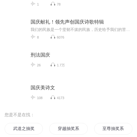
1
78
国庆献礼！领先声创国庆诗歌特辑
我们的民族是一个坚韧不拔的民族，历史给予我们的苦难都变成了闪着金光的勋章！我们的国家是一个龙腾虎跃的国家，那条巨龙正以不可阻挡之势崛起于神奇的东方！------------------------------------------------值此祖国70周年华诞之际，领先声创以诗歌向祖国献礼！用我们的声音、用我们的热血、用我们的灵魂诵读经典爱国篇章，歌颂我们的祖国！永远繁荣富强！
8
6076
刑法国庆
26
1.7万
国庆美诗文
108
4173
您是不是在找：
武道之抽奖系统
穿越抽奖系统
至尊抽奖系统