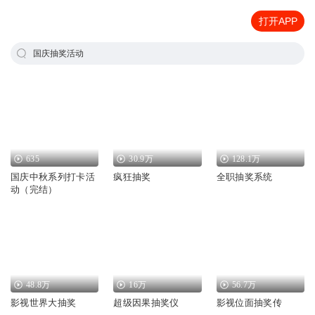
打开APP
国庆抽奖活动
635
30.9万
128.1万
国庆中秋系列打卡活
疯狂抽奖
全职抽奖系统
动（完结）
48.8万
16万
56.7万
影视世界大抽奖
超级因果抽奖仪
影视位面抽奖传