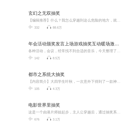
玄幻之无双抽奖
【编辑推荐】什么？我怎么穿越到这么危险的地方，就在此时系统激活，成了盖世英雄！内容简介：世间无仙，路在何方？生命禁区，谁人主宰？神葬之渊，所埋何人？大帝未死，何故蛰伏？这是一个黄金大世，前尘种种，终将在这一世终结..........飞卢小说网热门...
332
88.6万
年会活动颁奖发言上场游戏抽奖互动暖场激励背景音乐
各种活动，会议，经常找不到合适的音乐，今天整理了各种集会背景音乐大全，包括年会活动，颁奖，发言，上场，游戏，抽奖，互动，暖场，激励等背景音乐。
142
8.5万
都市之系统大抽奖
【内容简介】大四学生叶秋，一次意外下得到了一款神奇抽奖系统，而且是专门抽取别人的系统：魂戒药老：出自斗破苍穹，炼药无双。图书馆系统：出自天道图书馆，全知全能。美食系统：出自美食供应商，享尽口福。混沌本源：出自武神，练功无瓶颈。红包系统：...
105
4.3万
电影世界里抽奖
这是一个由港片师姐起步，主人公穿越后，通过抽奖系统逆转命运，最终走向一拳超人的故事...
676
3.1万