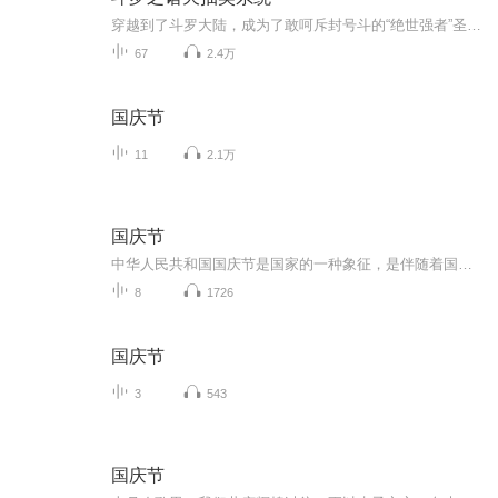
穿越到了斗罗大陆，成为了敢呵斥封号斗的“绝世强者”圣魂村杰克爷爷的孙子。嗯…这个开局很不错，但是祖上三代，都是觉醒的镰刀or木棍武魂的普通人，这可咋整?好吧，血统不够，金手指来凑!在武魂觉醒的前一天，白歌终于开启了迟到了六年的金指--诸天抽奖...
67
2.4万
国庆节
11
2.1万
国庆节
中华人民共和国国庆节是国家的一种象征，是伴随着国家的出现而出现的。让我们用诗歌朗诵歌颂祖国的繁荣富强，国泰民安。
8
1726
国庆节
3
543
国庆节