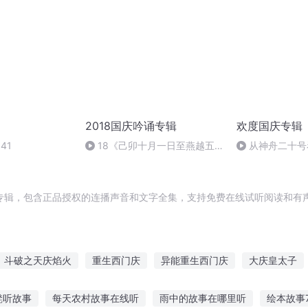
2018国庆吟诵专辑
欢度国庆专辑
41
18《己卯十月一日至燕越五
从神舟二十号
日罹狴犴有感而赋》组律18首
的“隐形实力”
文天祥 自由吟诵
专辑，包含正品授权的连播声音和文字全集，支持免费在线试听阅读和有声
斗破之天庆焰火
重生西门庆
异能重生西门庆
大庆皇太子
帝国
安庆年记事
庆元纪年
嘉庆皇帝
庆之的野望
大庆
凳听故事
每天农村故事在线听
雨中的故事在哪里听
绘本故事