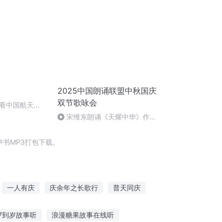
2025中国朗诵联盟中秋国庆
双节歌咏会
看中国航天
宋维东朗诵《天耀中华》作
者：碑林路人
书MP3打包下载。
一人有庆
庆余年之长歌行
普天同庆
第一恶
重生之西门庆
庆阳成长手札
7到岁故事听
浪漫糖果故事在线听