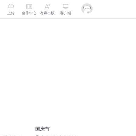
上传
创作中心
有声出版
客户端
国庆节