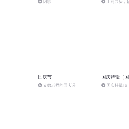
囚歌
山河共庆，
国庆节
国庆特辑（国
支教老师的国庆课
国庆特辑16
胡 东方红+一