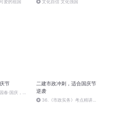
可爱的祖国
文化自信 文化强国
国庆节
二建市政冲刺，适合国庆节
逆袭
园春·国庆，朗
36.《市政实务》考点精讲第
36节课_2020926212025