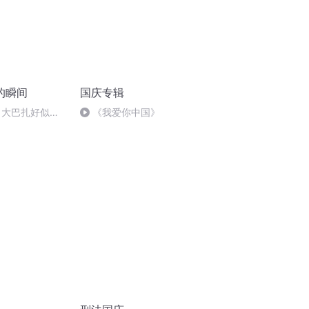
的瞬间
国庆专辑
 大巴扎好似温
《我爱你中国》