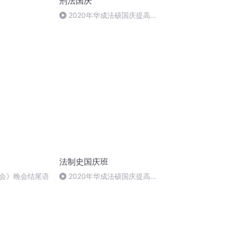
刑法国庆
2020年华成法硕国庆提高班
刑法陈 (26)
法制史国庆班
会》晚会结尾语
2020年华成法硕国庆提高班
法制史马志冰 (12)