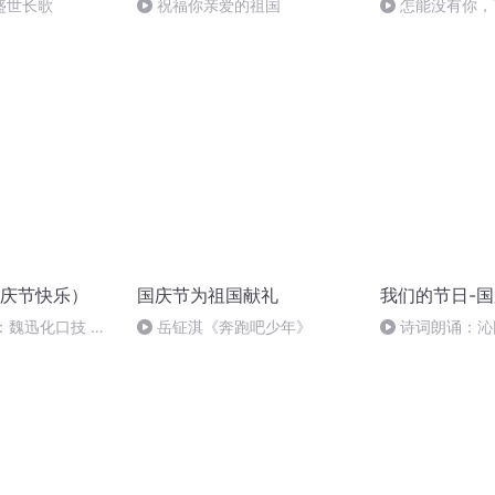
盛世长歌
祝福你亲爱的祖国
怎能没有你，
庆节快乐）
国庆节为祖国献礼
我们的节日-
：魏迅化口技 二
岳钲淇《奔跑吧少年》
诗词朗诵：沁
般唱法和原生态
读者：张继军