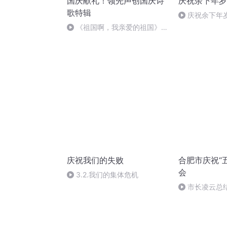
国庆献礼！领先声创国庆诗
庆祝余下年岁
歌特辑
庆祝余下年岁 
《祖国啊，我亲爱的祖国》温
婉
庆祝我们的失败
合肥市庆祝“
会
3.2.我们的集体危机
市长凌云总
起立奏国际歌