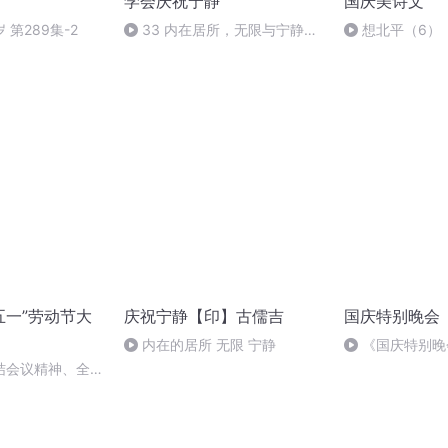
学会庆祝宁静
国庆美诗文
第289集-2
33 内在居所，无限与宁静
想北平（6）
（完）
五一”劳动节大
庆祝宁静【印】古儒吉
国庆特别晚会
内在的居所 无限 宁静
《国庆特别晚
结会议精神、全体