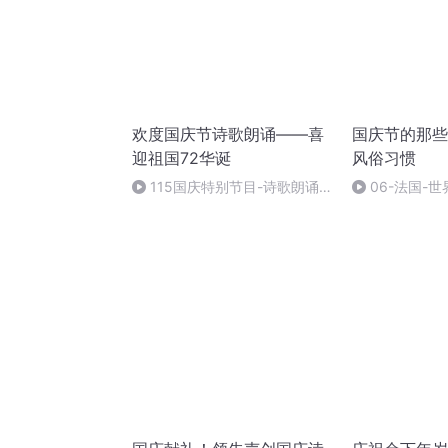
欢度国庆节诗歌朗诵——喜
国庆节的那些
迎祖国72华诞
风俗习惯
115国庆特别节目-诗歌朗诵-
06-法国-
中国梦
国庆节的那些