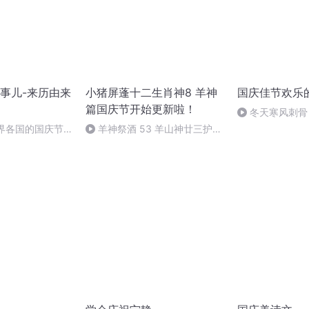
事儿-来历由来
小猪屏蓬十二生肖神8 羊神
国庆佳节欢乐
篇国庆节开始更新啦！
冬天寒风刺骨
暖的春天
世界各国的国庆节-
羊神祭酒 53 羊山神廿三护祭
事儿
坛 敬天地白泽做祭酒（4）