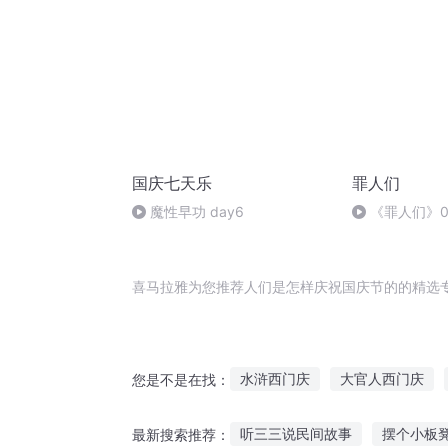
国庆七天乐
罪人们
魔性早功 day6
《罪人们》0
喜马拉雅为您推荐人们是怎样庆祝国庆节的的精选
水浒西门庆
大官人西门庆
您是不是在找：
快穿之吉庆有余
穿越之大庆
听三三说民间故事
摆个小板
最新搜索推荐：