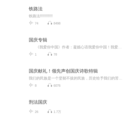
铁路法
铁路法!!!!!!!!!!!
74
8498
国庆专辑
《我爱你中国》作者：凝嫣心语我爱你中国！我爱你春天蓬勃的秧苗；我爱你秋日金黄的硕果。我爱你中国！我爱你青松气质，我爱你红梅品格！我爱你家乡的甜蔗好像乳汁滋润着我的心窝。我爱你中国，我要把最美的歌儿献给你，我的母亲我的祖国。我爱你中国，我爱...
1
78
国庆献礼！领先声创国庆诗歌特辑
我们的民族是一个坚韧不拔的民族，历史给予我们的苦难都变成了闪着金光的勋章！我们的国家是一个龙腾虎跃的国家，那条巨龙正以不可阻挡之势崛起于神奇的东方！------------------------------------------------值此祖国70周年华诞之际，领先声创以诗歌向祖国献礼！用我们的声音、用我们的热血、用我们的灵魂诵读经典爱国篇章，歌颂我们的祖国！永远繁荣富强！
8
6076
刑法国庆
26
1.7万