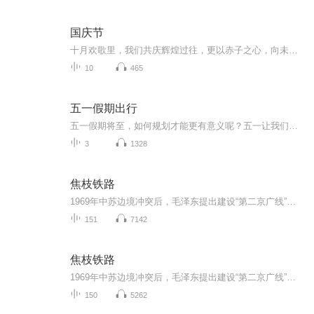
国庆节
十月欢歌里，我们共庆辉煌过往，更以赤子之心，向未来书写滚烫的誓言——这盛世，值得我们以热爱相拥。
10
465
五一假期出行
五一假期将至，如何规划才能更有意义呢？五一让我们做感恩之行吧！五一让我们做公益，让爱与成长在路上，五一，让我们回归家乡，陪伴父母到田埂上找到蒲公英最珍贵的"风景"，在孩子心里种下一颗关于"家"的种子。
3
1328
焦枝铁路
1969年中苏边境冲突后，毛泽东提出建设“第二京广线”的战略构想，国务院根据战备要求，决定修建北起焦作、南抵枝城的铁路干线，代号“4001工程”。焦枝铁路是1969年11月动工建设的南北向铁路干线，北起河南焦作月山站，南至湖北枝城，全长753.3公里。作为...
151
7142
焦枝铁路
1969年中苏边境冲突后，毛泽东提出建设“第二京广线”的战略构想，国务院根据战备要求，决定修建北起焦作、南抵枝城的铁路干线，代号“4001工程”。焦枝铁路是1969年11月动工建设的南北向铁路干线，北起河南焦作月山站，南至湖北枝城，全长753.3公里。作为...
150
5262