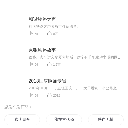
和谐铁路之声
和谐铁路之声各省市介绍语音。
65
8万
京张铁路故事
铁路、火车进入华夏大地后，这个有千年农耕文明的国度开始步入近代工业文明。回望历史，中国铁路建设初始之路举步维艰，困难重重。中国铁路的历史反映了中华民族从屈辱、彷徨到觉醒、奋争的历程，是中国发展近代工业，谋求国家富强的历史缩影。京张铁路是...
96
1.1万
2018国庆吟诵专辑
2018年10月1日，正值国庆日。一大早看到一个公号文章，正是文天祥的《己卯十月一日至燕越五日罹狴犴有感而赋》。当然，彼十一非当今的十一。不过数字的巧合还是让人感触，今天拿来读一读，体味一番历史英杰的民族情怀，恰也当时。 根据诗题来看，这组诗是写于十月一日至十月五日之间，是文天祥被俘之后所作，这些诗作不仅有凛凛正气，更也能看的到他百端交集的复杂情感。另一首于右任先生的《望大陆》，微信公号有称《望乡》，一句“山之上国之殇”荡气回肠，一并兴起拿来读了一读。仓促间多有瑕疵...
38
2592
您是不是在找：
嘉庆皇帝
我在古代修铁路
铁血无情