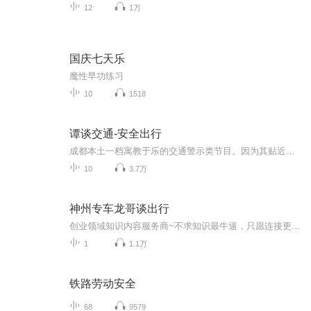
12
1万
国庆七天乐
魔性早功练习
10
1518
谭谈交通-安全出行
成都本土一档寓教于乐的交通警示类节目。因为其贴近大众的节目特色和诙谐幽默的主持特点，赢得了成都市民的一致好评。其中很多期经典节目，在全国各大电视台转载。受到了热烈的关注。
10
3.7万
神州专车龙哥谈出行
创业领域知识内容服务商~不求知识最牛逼，只愿连接更鲜活！学霸晓一哥，交流学习：mo31678...
1
1.1万
铁路劳动安全
68
9579