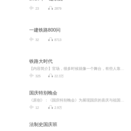
23
2879
一建铁路800问
32
8713
铁路大时代
【内容简介】官场，很多时候就像一个舞台，有些人靠的是演技，有些是舞台效应，但绝大时候，还你入不入戏！项目总工舒城，因工程事故，重生到二十年前，一个关乎到他命运的转折点上。重生之后，舒城发现，在这个平行空间里，除了铁路倒退了十年之外，其他...
325
22.3万
国庆特别晚会
《原创》：《国庆特别晚会》为展现国庆的喜庆与祖国的深情我将以具体的场景切入从清晨升旗的庄严到街头巷尾的欢庆到历史与当下的交融，用优美的笔触传递对祖国的热爱与自豪！用诗歌和情感美文形式，歌颂祖国的繁荣富强，祝人民幸福安康！
12
2.9万
法制史国庆班