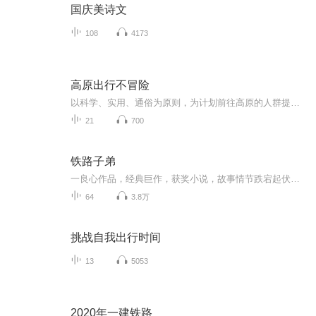
国庆美诗文
108
4173
高原出行不冒险
以科学、实用、通俗为原则，为计划前往高原的人群提供全面健康指导。内容包括高原环境特点、哪些人不适合去高原、高原旅游常见误区辟谣等，一般人群前往高原地区的注意事项、特殊人群和常见病患者能不能去高原及自我评估、分病种的高原旅游指导、行前准备...
21
700
铁路子弟
一良心作品，经典巨作，获奖小说，故事情节跌宕起伏，转折紧扣人心弦。 请大家多多支持，电动提建议，我们将推出更多的优秀作品，满足您的耳朵，震撼您的心灵。 一良心作品，经典巨作，获奖小说，故事情节跌宕起伏，转折紧扣人心弦。 请大家多多支持，电动提建议，我们将推出更多的优秀作品，满足您的耳朵，震撼您的心灵。
64
3.8万
挑战自我出行时间
13
5053
2020年一建铁路