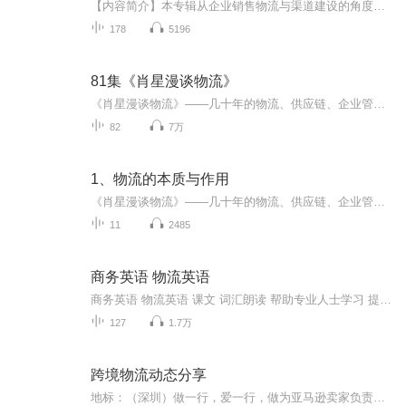
【内容简介】本专辑从企业销售物流与渠道建设的角度，分析阐述了企业如何通过包装、送货、配送等一系列物流活动来实现销售，涉及到物流客户服务，销售策略控制以及销售物流选址战略，建立以客户为中心的外部商务平台等方面的内容。同时，在如何构造支持企...
178
5196
81集《肖星漫谈物流》
《肖星漫谈物流》——几十年的物流、供应链、企业管理经验的总结肖星，物流与供应链专家，北京交通大学兼职教授，研究员，曾担任中国外运集团运营管理部总经理，华铁多式联运公司副总经理，积累了40多年物流与供应链的实践经验，归纳整理录制了《肖星漫谈物流》系列讲座。很多对物流、供应链、企业管理有兴趣的政府领导、企业管理者，创业者，经济管理研究人员，在校的学生，都希望听到一线实操专家谈谈物流、供应链、企业运营管理。《肖星漫谈物流》系列讲座就想做些尝试，力求能够传播可用的知识，理清模糊的概念...
82
7万
1、物流的本质与作用
《肖星漫谈物流》——几十年的物流、供应链、企业管理经验的总结很多对物流、供应链、企业管理有兴趣的政府领导、企业管理者，创业者，经济管理研究人员，在校的学生，都希望听到一线实操专家谈谈物流、供应链、企业运营管理。《肖星漫谈物流》系列讲座就想做些尝试。这个系列讲座，力求能够传播可用的知识，理清模糊的概念，提出实践中创新的理论和观点。肖星
11
2485
商务英语 物流英语
商务英语 物流英语 课文 词汇朗读 帮助专业人士学习 提高口语表达能力
127
1.7万
跨境物流动态分享
地标：（深圳）做一行，爱一行，做为亚马逊卖家负责跨境供应链物流的开发，多学习，多分享行业信息和动态，希望能和同行们，物流商们，想学跨境供应链的小伙伴们一起成长,遇见更好的我们……