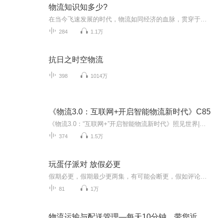
物流知识知多少?
在当今飞速发展的时代，物流如同经济的血脉，贯穿于社会生活的每一个角落。从远方的货物运输到身边的快递配送，物流无处不在，却又常常被我们所忽视。 《物流知识知多少》知识专辑，将带你走进物流的奇妙世界。在这里，你将了解物流的历史渊源，从古老的贸...
284
1.1万
抗日之时空物流
398
1014万
《物流3.0：互联网+开启智能物流新时代》C85
《物流3.0：“互联网+”开启智能物流新时代》照见世界|洞达学问|博览群书C85
374
1.5万
玩蛋仔派对 放假必更
假期必更，假期最少更两集，有可能会断更，假如评论多，月票多，听的多的话，最多一天更四集，更的必须得是假期，不过有没有好心人来给个好评？三星也行，现在我23的订阅量，一个评论都没有
81
1万
物流运输与配送管理—每天10分钟，带您近现代物流