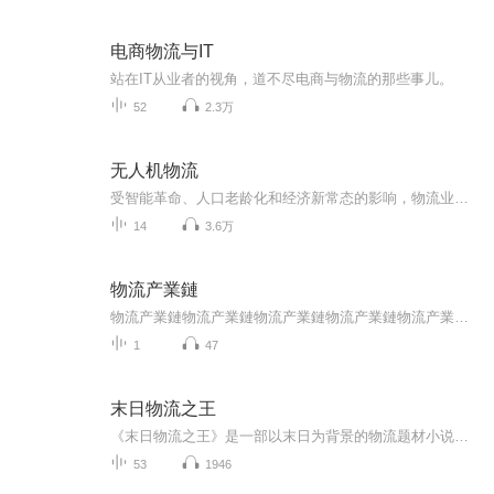
电商物流与IT
站在IT从业者的视角，道不尽电商与物流的那些事儿。
52
2.3万
无人机物流
受智能革命、人口老龄化和经济新常态的影响，物流业的自动化和智能化是大势所趋，无人机、无人车和无人仓等是其中的重要代表。无人机物流从提出概念至今已有5年左右的时间，京东、顺丰、亚马逊和DHL等先驱企业的长期付出已经初见成效，未来值得期待。新事物的成长必要经过一定的历程，但其发展初衷一定是为了促进社会进步和服务人们生活。困难无法避免，“致良知”的思想能为企业、监管者和社会公众处理分歧提供帮助。
14
3.6万
物流产業鏈
物流产業鏈物流产業鏈物流产業鏈物流产業鏈物流产業鏈物流产業鏈物流产業鏈物流产業鏈物流产業鏈物流产業鏈物流产業鏈物流产業鏈物流产業鏈物流产業鏈物流产業鏈物流产業鏈物流产業鏈物流产業鏈物流产業鏈物流产業鏈物流产業鏈物流产業鏈
1
47
末日物流之王
《末日物流之王》是一部以末日为背景的物流题材小说，讲述快递员在末日危机中完成特殊任务的故事。主角在丧尸横行的末日环境中，不仅要面对丧尸的威胁，还要应对各种突发状况，同时展开人生奇遇。
53
1946