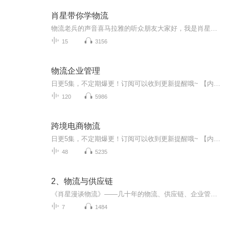
肖星带你学物流
物流老兵的声音喜马拉雅的听众朋友大家好，我是肖星，是在物流与供应链领域工作38年的老兵。在中国外运长航集团运营管理部任总经理，在铁道部华铁多式联运公司任副总经理，在兰州交通大学任运输管理学院任副院长。现任北京交通大学兼职教授，研究员，在多个物流与供应链协会、联盟、企业任专家和顾问。大学课程离现实相差太远我在每年的新员工招聘时，发现物流专业的学生对物流市场现状、特点、规律没有任何概念，对物流发展没有自己观点。很多物流专业的学生告诉我，他们学完物流课程后没有任何记忆，感觉大脑和两...
15
3156
物流企业管理
日更5集，不定期爆更！订阅可以收到更新提醒哦~ 【内容简介】 本书以现代企业管理基本理论为框架，从物流和物流企业的基本概念开始，结合物流企业管理实践，综合介绍物流企业经营管理的全过程。主要阐述了物流与物流企业、物流企业管理基本原理、物流...
120
5986
跨境电商物流
日更5集，不定期爆更！订阅可以收到更新提醒哦~ 【内容简介】 本书内容全面、新颖，实战案例丰富，可以让读者对跨境电商物流有一个系统化的认知、了解和掌握。全书分为9章，包括跨境电商与国际物流概述、跨境电商物流系统、跨境电商物流模式、跨境电商...
48
5235
2、物流与供应链
《肖星漫谈物流》——几十年的物流、供应链、企业管理经验的总结很多对物流、供应链、企业管理有兴趣的政府领导、企业管理者，创业者，经济管理研究人员，在校的学生，都希望听到一线实操专家谈谈物流、供应链、企业运营管理。《肖星漫谈物流》系列讲座就...
7
1484