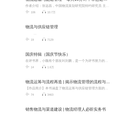
作者介绍：张远昌，中国物流策划研究院特约研究员 主播介绍：环海听风，高校电子商务专业讲师，电子信息高级工程师，喜马拉雅A+平台优质主播 专辑介绍： 企业物流是许多观念、原理和方法的综合，这些观念、原理和方法，有的来自传统的市场营销、生产、会计...
106
10.7万
物流与供应链管理
...
19
7129
国庆特辑（国庆节快乐）
在评书界，小魏有个朋友叫刘鹏，是一个为评书努力的小伙子。在2021年国庆期间，他想弄个特辑，便烦劳我给他录个爱国题材的评书小段儿。这种事情，不是特殊情况，小魏一般不会拒绝，也就给其录了一个《鲁迅踢鬼》，等他传完，我再传到我的专辑里。另外，小...
14
1.6万
物流运筹与流程再造 | 揭示物流管理的流程与战略
【作品简介】本书涵盖了物流运筹与供应链管理方面的商业运作实例和基本原理，通过理论研究与实例分析相结合，向读者阐述了如何运用基于价值链的业务流程再造理论构建面向国际化的企业流程运作框架，同时展示了未来的商业物流与供应链管理在增强企业竞争力...
74
3463
销售物流与渠道建设 | 物流经理人必听实务书