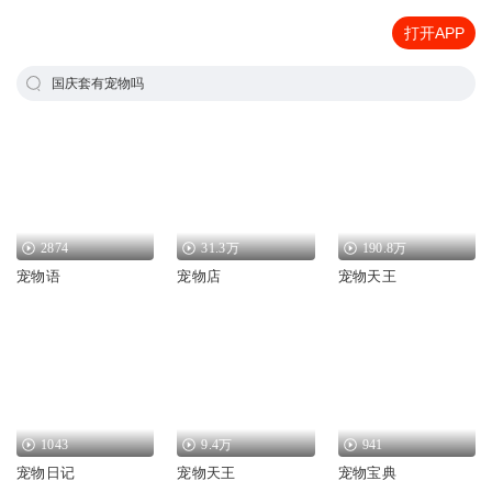
打开APP
国庆套有宠物吗
2874
31.3万
190.8万
宠物语
宠物店
宠物天王
1043
9.4万
941
宠物日记
宠物天王
宠物宝典