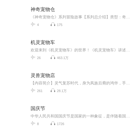
神奇宠物仓
《神奇宠物仓》系列冒险故事【系列总介绍】类型：奇幻冒险 + 科普知识 + 成长教育在城市的一条老街上，有一家不起眼的宠物店，店主是一位白胡子老爷爷。没人知道，这家宠物店里藏着一个天大的秘密 —— 后院的旧仓库里，有一个会发光的神奇宠物仓！这个宠...
4
175
机灵宠物车
欢迎来到《机灵宠物车》的世界！《机灵宠物车》讲述的是一群小孩和他们的车型宠物在他们的家乡机灵镇一起冒险、玩耍、学习的有趣故事。故事的主人公是一个八岁男孩“小刚”和他的宠物车“阿宝”，阿宝是有狗狗的忠诚和热情个性且好动的拟人化宠物车！
26
463.1万
灵兽宠物店
【内容简介】灵气复苏时代，身为凤族后裔的鸿华，手握族内空间传承，本应就此踏上修行巅峰——然后她开起了宠物店。鸿华：“没有毛茸茸的人生和咸鱼有什么两样，有了毛茸茸，甘当咸鱼。毛茸茸是世间的宝物，比一只毛茸茸更棒的，那就是一屋子的毛茸茸……...
261
28.1万
国庆节
中华人民共和国国庆节是国家的一种象征，是伴随着国家的出现而出现的。让我们用诗歌朗诵歌颂祖国的繁荣富强，国泰民安。
8
1726