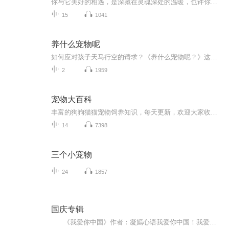
你与它美好的相遇，是深藏在灵魂深处的温暖，也许你也在养宠物的路上痛并快乐着，一起分享萌宠故事，拥抱你与它的每一天，这里是你最喜欢的宠物情缘，我是幸福，一起来做一个快乐的铲屎官吧！投稿邮箱：mmnhhm @163.com
15
1041
养什么宠物呢
如何应对孩子天马行空的请求？《养什么宠物呢？》这本书会告诉你答案。故事从杰克提出要养一只宠物开始，向妈妈提出很多不切实际的想法，如大象、狮子、北极熊、长颈鹿、恐龙……然而妈妈都巧妙而智慧地回应了孩子不切实际的念头。当孩子向父母提出一些天...
2
1959
宠物大百科
丰富的狗狗猫猫宠物饲养知识，每天更新，欢迎大家收听。笑话不会讲，没讲过哈哈
14
7398
三个小宠物
24
1857
国庆专辑
《我爱你中国》作者：凝嫣心语我爱你中国！我爱你春天蓬勃的秧苗；我爱你秋日金黄的硕果。我爱你中国！我爱你青松气质，我爱你红梅品格！我爱你家乡的甜蔗好像乳汁滋润着我的心窝。我爱你中国，我要把最美的歌儿献给你，我的母亲我的祖国。我爱你中国，我爱...