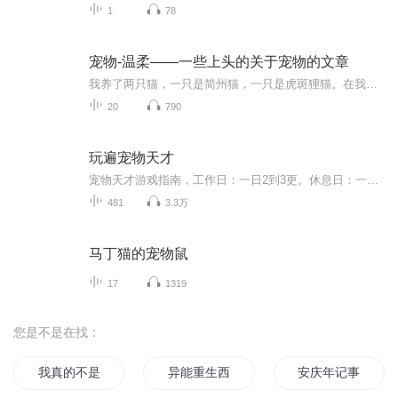
1
78
宠物-温柔——一些上头的关于宠物的文章
我养了两只猫，一只是简州猫，一只是虎斑狸猫。在我看来，它们是我家的小客人，在它们看来，我是一个不称职的猫奴。然而，谁在乎呢，只要我们相处融洽就好了。我拙于文字，对那些记载了主人与爱宠间的爱恨情仇的文字有着天然的热爱，我想用声音为你分享这...
20
790
玩遍宠物天才
宠物天才游戏指南，工作日：一日2到3更。休息日：一日3到5更。喜欢的可以关注订阅（加好友送金币）感谢各位对我以来的支持，谢谢！
481
3.3万
马丁猫的宠物鼠
17
1319
您是不是在找：
我真的不是套路你
异能重生西门庆
安庆年记事