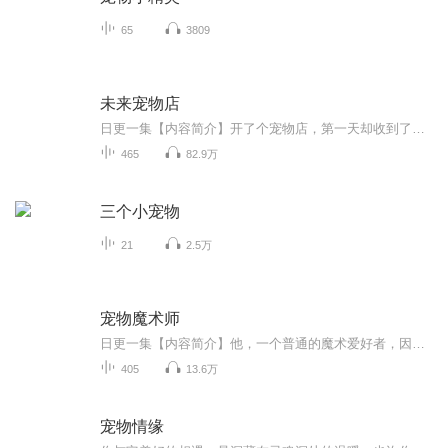
65
3809
未来宠物店
日更一集【内容简介】开了个宠物店，第一天却收到了只熊猫！这是什么鬼？救命，我不想坐牢啊！【作者/主播简介】作者：维斯特帕列，网络小说作家。主播：听听阁【购买须知】1、本作品为付费有声书，前100集为免费试听，购买成功后，即可收听，可下载重复收...
465
82.9万
三个小宠物
21
2.5万
宠物魔术师
日更一集【内容简介】他，一个普通的魔术爱好者，因为一次校庆晚会的演出，成了学姐眼中神一般的存在！他，被一块从天而降的板砖砸中，原以为要就此告别这个世界，没想到，这板砖却为他带来了一万年后的世界。他就是宠物魔术师王一帆！平民出身，颜值一般...
405
13.6万
宠物情缘