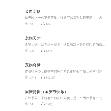
吸血宠物
每天晚上十点更新两集，订阅可以看到每日更新！【内容简介】我在雷的怀里醒来，不知道还可以在这个宽厚的胸怀里享受多久。不知道，是否还可以看到明天的太阳。雷像往常一样，在我的耳边吻了一下。帮我穿上带蕾丝花边的衣裙。他喜欢把我打扮成洋娃娃的样子...
18
674
宠物天才
希望大家可以在这里留下，这款游戏不是你们想象的那样......
125
5848
宠物奇缘
作者很用心，故事中的每个精灵都很有个性，武术宗师猫，老戏骨德牧，歌喉堪比王菲的非洲灰鹦鹉，看到了一种不一样的现实世界，不是架空，不是言情，更实在的生活童话，比看电影更过瘾。
1744
542.8万
国庆特辑（国庆节快乐）
在评书界，小魏有个朋友叫刘鹏，是一个为评书努力的小伙子。在2021年国庆期间，他想弄个特辑，便烦劳我给他录个爱国题材的评书小段儿。这种事情，不是特殊情况，小魏一般不会拒绝，也就给其录了一个《鲁迅踢鬼》，等他传完，我再传到我的专辑里。另外，小...
14
1.6万