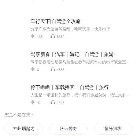
车行天下|自驾游全攻略
分享广东周边自驾路线，吃喝玩乐，快乐出行
135
8612
驾享新春｜汽车丨游记｜自驾游｜旅游
驾享新春活动是喜马拉雅在春节期间举办的出行安全宣传活动，旨在提高大家对安全出行的认识和素养，通过驾享新春活动使大家增强出行安全意识，让大家欢度一个快乐和安全的春节。
3
4833
停下瞧瞧｜车载播客｜自驾游｜旅行
人生是一场漫长的旅行，或许我们步履匆匆，错过太多风景，或许我们勇往直前，却不知哪里才是终点，发现身边美好，别忘停下瞧瞧。自驾旅行节目《停下瞧瞧》，庭锐和乔乔用声音开启一段精彩旅行。
42
1848
您是不是在找：
神州崛起之异能深圳行
庆云传奇
情缘深圳