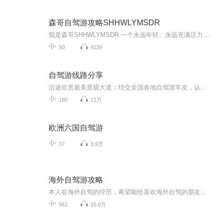
森哥自驾游攻略SHHWLYMSDR
我是森哥SHHWLYMSDR 一个永远年轻、永远充满活力的旅行达人！我热爱探索未知的世界，无论是山川河流的壮阔，还是荒野山林的宁静，都让我深深着迷。我更是一位美食家，能烹饪和寻觅到最地道的美味；同时，我还是一名荒野求生家，能在大自然中找到生存的智慧...
50
4129
自驾游线路分享
沿途欣赏最美景观大道；结交全国各地自驾游车友，认识更多的帅哥美女！ G318国道川藏段 从长江冲积平原(上海)开始一路不断地翻越各种高山，经过奔腾的河流、花海的草原、冰封的雪山，欣赏到瀑布般的冰川、宝石般的湖泊、色彩缤纷的藏居……四季的川藏又各具不同的魅力，没有人能一次领略川藏全部的美。 川藏线的每一天都值得期待，每一天都惊喜不断。 珠穆朗玛峰~世界屋脊 这里远离喧嚣，是一块空灵的蓝水晶。世界屋脊——珠穆朗玛峰高傲的把头颅挺起，世界都在她的脚下匍匐。与天对话，那空旷的洒脱，人的精神就会达到纯美的境地。“至人无己，神人无功，圣人无名”——庄子的逍遥游在这里得到了升华！ 青藏公路~海拔最高的公路 青藏线全线平均海拔在4000米以上，被称为"世界屋脊上的苏伊士运河 "。翻山越岭，一路感受无人区的荒凉，经历大自然的沧桑，唐古拉山/可可西里、沱沱河，这些神奇的名字吸引着你踏上这迷人的公路，去触摸蓝天，去找寻大美的风光。
180
11万
欧洲六国自驾游
37
3.9万
海外自驾游攻略
本人在海外自驾的经历，希望能给喜欢海外自驾的朋友借鉴。包括美国、加拿大、英国、日本、希腊、芬兰、韩国、澳大利亚、印度、印尼、古巴、墨西哥、秘鲁、智利、阿根廷、埃及、土耳其、摩洛哥、哥伦比亚、厄瓜多尔、巴拿马、柬埔寨、台湾等国家和地区。
561
15.6万