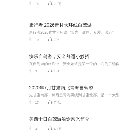
159
7.9万
康行者 2026青甘大环线自驾游
康行者2026青甘大环线 “阳光、健康、互爱、践行”
10
726
快乐自驾游，安全舒适小妙招
在自驾游的旅途中，安全始终是第一位的，而为了确保旅途的安全和顺利，一些具体而实用的小妙招，它们可以帮助提高自驾游的安全性和舒适度
3
161
2020年7月甘肃南北青海自驾游
先甘肃南部，然后是青海再绕到甘肃北部。是一个大型的8字线路，8字下环就是甘肃南部。行程起点是兰州中川国际机场，经过康乐县，卓尼县，扎尕那，花湖，碌曲，临夏。上环左边是青海。经过西宁，茶卡，大柴旦。右边是甘肃北部，经过敦煌，张掖，民乐，门源，再到西宁。然后开车到兰州机场上飞机回家。
17
7441
美西十日自驾游沿途风光简介
31
6.4万