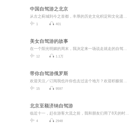
中国自驾游之北京
从古之蓟城到今之首都，丰厚的历史文化积淀和文化遗存带给北京城难以企及的气度和风范，走在城市里，你能感受到处处漫溢的王者之风和皇家气派，万里长城在北京地区绵延数百里，漫步在胡同和四合院的群落里，游不完的名胜古迹，听不够的京腔京韵使人沉迷。
1
401
美女自驾游的故事
在一个阳光明媚的周末，我决定来一场说走就走的自驾游。她驾驶着自己的红色跑车，踏上了这段充满未知与惊喜的旅程。在夕阳的余晖中，谈论着未来的计划，憧憬着未来的生活。这段美好的旅行经历将成为心中永远的宝贵财富。
12
1.1万
带你自驾游俄罗斯
欢迎关注／订阅我也许你也去过这个地方？欢迎积极留言，共享你们的旅游经历！
15
9597
北京至额济纳自驾游
临近十一，赶在游客大流之前，我和朋友们用了8天的时间，开车从北京出发探访了河北、内蒙古、甘肃、宁夏和山西，全程4000多公里，我用录音笔收录着那些有趣的声音，之后再用一路上常听的音乐，编辑在一起，和大家分享我们的平凡之路。额济纳怪树林 云冈石...
4
2948