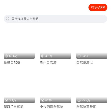
打开APP
国庆深圳周边自驾游
69.6万
4.3万
9455
新疆自驾游
贵州自驾游
自驾游游记
3.1万
6140
25.2万
新西兰自驾游
小今闲聊自驾游
自驾游那些事