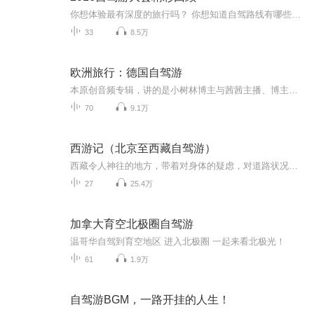
你想体验最有深度的旅行吗？ 你想知道自驾路线有哪些最文艺、最有趣、最浪漫吗？ 精彩尽在——2016中国自驾游大会！ 听各路大咖分享——如何把快乐装进后备箱，如何把美景收进车窗~
33
8.5万
欧洲旅行：德国自驾游
本原创音频专辑，讲的是小树林博主与茜茜主播、博主大姐和大姐夫、博主朋友刘君夫妻，三对夫妻六个人、租车自驾欧洲游的全程回顾。音频文稿由小树林博主主笔，由博主妻茜茜（文中的“我媳妇”）主播。从签证、设计线路、机票、住宿、租车，到历史、人文…...
70
9.1万
西游记（北京至西藏自驾游）
西藏令人神往的地方，带着对身体的疑虑，对道路状况的担心，还是出发了，也许人生就该这样，充满了未知才更有魅力。
27
25.4万
加拿大育空北极圈自驾游
温哥华自驾到育空地区 进入北极圈 一起来看北极光！
61
1.9万
自驾游BGM，一路开挂的人生！