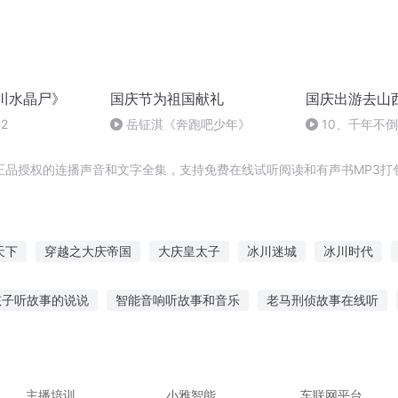
川水晶尸》
国庆节为祖国献礼
国庆出游去山
2
岳钲淇《奔跑吧少年》
10、千年不
正品授权的连播声音和文字全集，支持免费在线试听阅读和有声书MP3打
天下
穿越之大庆帝国
大庆皇太子
冰川迷城
冰川时代
山川万里
异域冰川上的中国古人
花落长川
云开见川
孩子听故事的说说
智能音响听故事和音乐
老马刑侦故事在线听
的碰瓷故事在线听
地脉之战故事在线听
变变警车故事在线听
有声故事音频在线听
听哲人讲故事的好处
主播培训
小雅智能
车联网平台