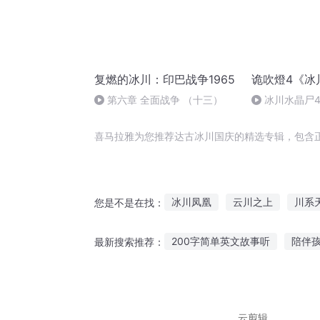
复燃的冰川：印巴战争1965
诡吹燈4《冰
第六章 全面战争 （十三）
冰川水晶尸4
喜马拉雅为您推荐达古冰川国庆的精选专辑，包含
冰川凤凰
云川之上
川系
您是不是在找：
NBA之冰川巨人
庆云传奇
200字简单英文故事听
陪伴
最新搜索推荐：
万川之妖
留学女生故事在线听
半夜听
木子背景故事在线听
鬼故事
云剪辑