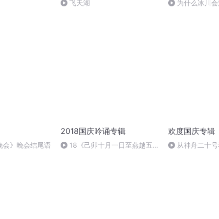
飞天湖
为什么冰川会
2018国庆吟诵专辑
欢度国庆专辑
晚会》晚会结尾语
18《己卯十月一日至燕越五
从神舟二十号
日罹狴犴有感而赋》组律18首
的“隐形实力”
文天祥 自由吟诵