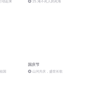
 行动起来
25.淹不死人的死海
国庆节
祖国
山河共庆，盛世长歌