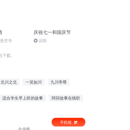
西
庆祝七一和国庆节
倒悬空寺
囚歌
包下载。
北川之北
一笑如川
九川帝尊
云落千川
重庆儿女
一人有庆
适合学生早上听的故事
阿卯故事在线听
大宇玩具故事在线听
喜欢听的情话小故事
手机端
企业版