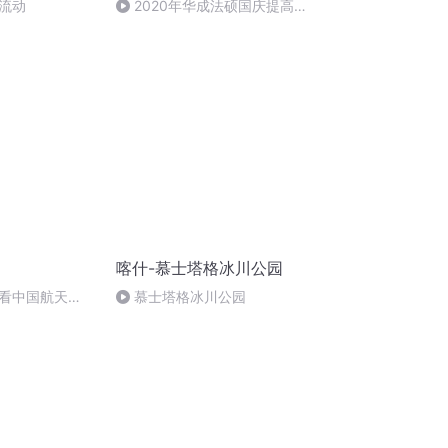
流动
2020年华成法硕国庆提高班
法制史马志冰 (12)
喀什-慕士塔格冰川公园
看中国航天
慕士塔格冰川公园