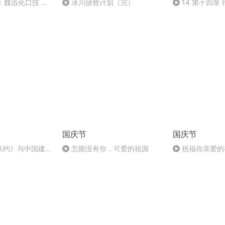
：魏迅化口技 二
冰川拯救计划（完）
14 第十四章
般唱法和原生态
国庆节
国庆节
条约》与中国建立
怎能没有你，可爱的祖国
祝福你亲爱的
什么关系？