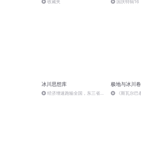
收藏夹
国庆特辑16
胡 东方红+一
冰川思想库
极地与冰川卷
经济增速跑输全国，东三省急
《斯瓦尔巴
了
北极考察站有