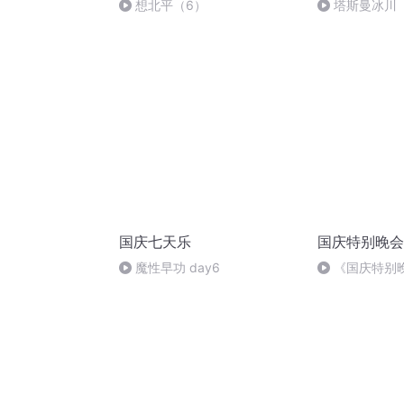
想北平（6）
塔斯曼冰川
国庆七天乐
国庆特别晚会
魔性早功 day6
《国庆特别