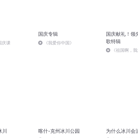
国庆专辑
国庆献礼！领
歌特辑
国庆课
《我爱你中国》
《祖国啊，我
婉
冰川
喀什-克州冰川公园
为什么冰川会