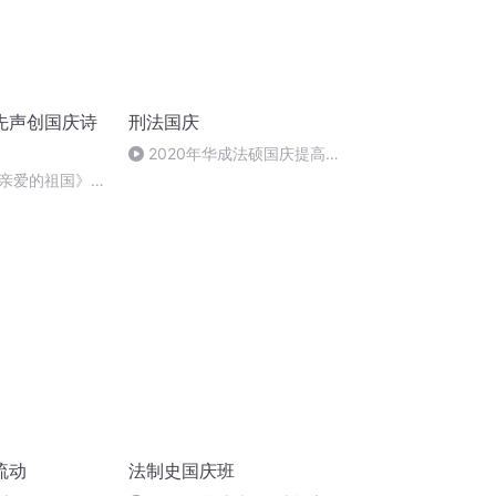
先声创国庆诗
刑法国庆
2020年华成法硕国庆提高班
刑法陈 (26)
亲爱的祖国》温
流动
法制史国庆班