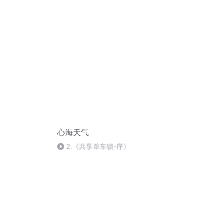
刷
心海天气
2.《共享单车锁-序》