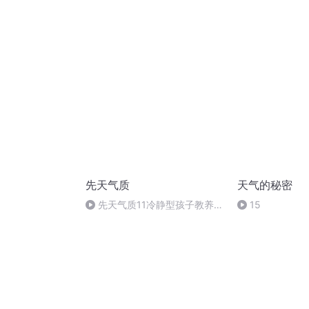
时代良渚文化棕
先天气质
天气的秘密
先天气质11冷静型孩子教养关
15
键词