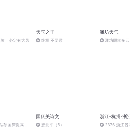
天气之子
潍坊天气
出双虹，必定有大风
终章 不要紧
潍坊阴转多云
国庆美诗文
浙江-杭州-浙
成法硕国庆提高班
想北平（6）
2376.浙江