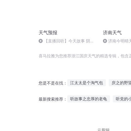
天气预报
济南天气
【直播回听】今天故事 阴阳
济南今明晴
饭盒
喜马拉雅为您推荐浙江国庆天气的精选专辑，包含
江太太是个淘气包
庆之的野
您是不是在找：
异能重生西门庆
重生之西门
听故事之忠厚的老龟
听党的
最新搜索推荐：
庆元纪年
安庆年记事
听禅故事大全视频
听风雪说
侏儒长高故事在线听
要认真
云剪辑