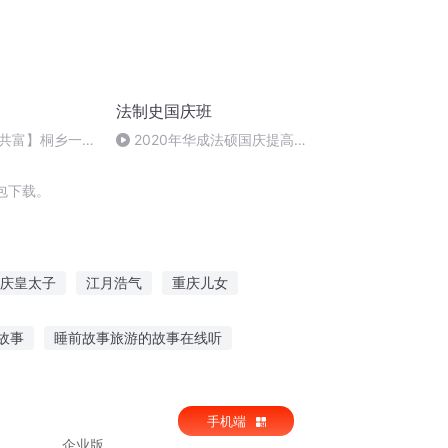
法制史国庆班
共富】桐乡一颗
2020年华成法硕国庆提高班
法制史马志冰 (12)
包下载。
庆皇太子
江月浩气
重庆儿女
颠江湖
庆余年之长歌行
浙南与衾
故事
睡前故事旅游的故事在线听
小故事大人听的
封神演义在线听故事
手机端
企业版