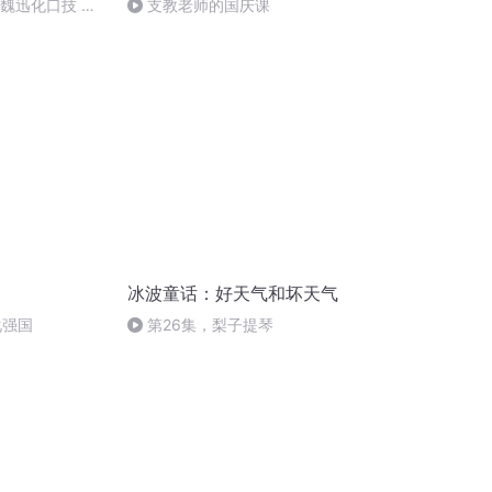
：魏迅化口技 二
支教老师的国庆课
唱法和原生态
冰波童话：好天气和坏天气
化强国
第26集，梨子提琴