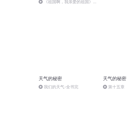
刑法陈 (26)
《祖国啊，我亲爱的祖国》温
婉
天气的秘密
天气的秘密
我们的天气-全书完
第十五章