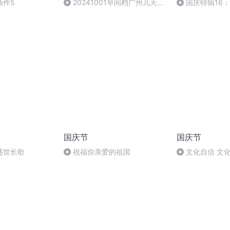
插件5
20241001早间档广州几天降
国庆特辑16
温明显清晨注意加衣
胡 东方红+一般
国庆节
国庆节
盛世长歌
祝福你亲爱的祖国
文化自信 文