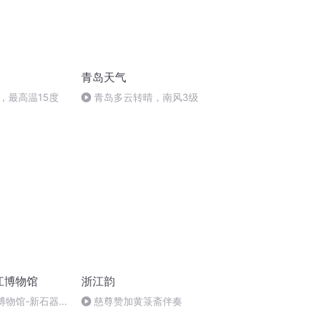
青岛天气
，最高温15度
青岛多云转晴，南风3级
江博物馆
浙江韵
省博物馆-新石器
慈尊赞加黄箓斋伴奏