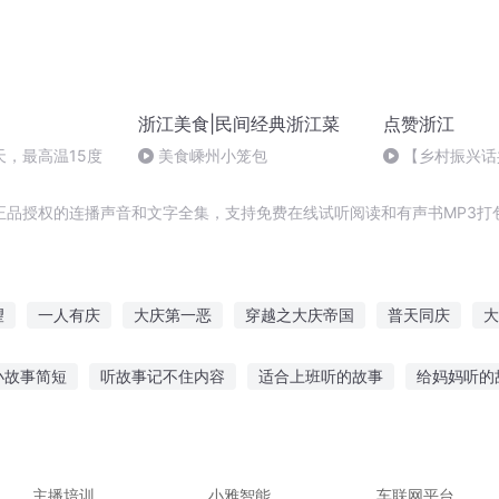
浙江美食|民间经典浙江菜
点赞浙江
天，最高温15度
美食嵊州小笼包
【乡村振兴话
果带动一方村
正品授权的连播声音和文字全集，支持免费在线试听阅读和有声书MP3打
望
一人有庆
大庆第一恶
穿越之大庆帝国
普天同庆
大
庆
耳边有星浙
嘉庆皇帝
重生西门庆
庆阳成长手札
气
小故事简短
听故事记不住内容
适合上班听的故事
给妈妈听的
故事的句子
宝宝听故事狼来了视频
天天听故事听力变差
催眠
地听故事英语
在车里听故事的软件
主播培训
小雅智能
车联网平台