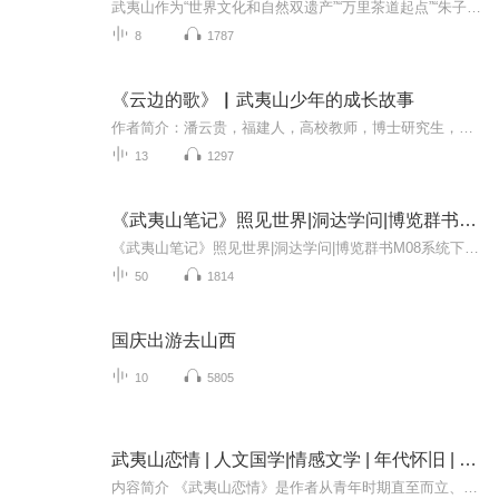
武夷山作为“世界文化和自然双遗产”“万里茶道起点”“朱子理学摇篮”胜地，是福建省独一无二的旅游名片，福建省广播影视集团广播全媒体中心交通应急部推出《背包听世界之“ 品读双世遗·漫游武夷山”》主题有声读物，以主播旅行手帐的独特视角，记录武夷山双世遗的风景、文化、故事以及物产，该系列一共八集，从不同的视角呈现武夷山的魅力。
8
1787
《云边的歌》▏武夷山少年的成长故事
作者简介：潘云贵，福建人，高校教师，博士研究生，鲁迅文学院第四十二届中青年作家高研班学员。已出版十余部图书。作品曾获冰心儿童文学新作奖大奖、福建省启明儿童文学奖、福州市政府茉莉花文艺奖等奖项。曾被评为第七、第八届当当影响力作家。内容介绍...
13
1297
《武夷山笔记》照见世界|洞达学问|博览群书M08
《武夷山笔记》照见世界|洞达学问|博览群书M08系统下架《美国历史十五讲》照见世界|洞达学问|博览群书M08
50
1814
国庆出游去山西
10
5805
武夷山恋情 | 人文国学|情感文学 | 年代怀旧 | 散文体小说 |定时免费
内容简介 《武夷山恋情》是作者从青年时期直至而立、不惑、天命之年的作品荟萃，从创作伊始到初有成就，数十年如一日，艰辛磨砺，厚积薄发，终有小成。这是一册留给作者亲生女儿及她的同龄人的人生教科书。像《依依月光情》《水莲之爱》《雨天》《雨趣》以...