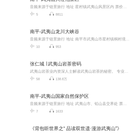
音频来源于链景旅行 地址 星村镇武夷山风景区内 票价描述 140 开放时间 8:00-17:00 乘车信息 交通：武夷山风景区距离市区很近，市区可乘坐5、6路公交车，或搭乘出租车、面的等交通工具前往。
5
8811
南平-武夷山龙川大峡谷
音频来源于链景旅行 地址 南平市武夷山市星村镇桐村境内，武夷山自然保护区内。 票价描述 成人票：60元。免票：儿童身高1.1米以下免票。 开放时间 8:00-15:30 乘车信息 公路：福建省的南平、邵武和江西省的上饶是进出武夷山的口子，每天都有客车往返，其中...
10
953
张仁城 ∣ 武夷山岩茶密码
武夷山岩茶业内资深人士解读武夷山岩茶的秘密。 专业客观，不同角度解读。简单，直白，原产地的猛料，最真实的讲述武夷山岩茶。 主播简介/张仁城 国家高级茶叶加工工 国家高级评茶员 武夷山醉君兰生态茶业有限公司创办人 武夷山半亩茶山众筹茶园项目发起人 开办有不同角度的专业课程： 成为您最专业的岩茶私人顾问 武夷岩茶 武夷山大红袍 茶叶知识讲座 岩茶大红袍 茶叶
58
138.8万
南平-武夷山国家自然保护区
音频来源于链景旅行 地址 武夷山市、铅山县交界处 票价描述 160 开放时间 08:00~17:00 乘车信息 车经武夷山风景区、武夷山大峡谷、进入武夷山自然保护区，桃源峪、铁索桥、三港（戏猴）、博物馆、桐木关、沿途垂直生物分类带、南方铁杉、高山草甸、黄岗主...
7
1633
《背包听世界之“ 品读双世遗·漫游武夷山”》