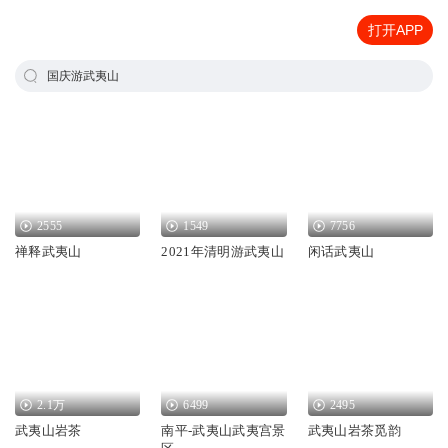
打开APP
国庆游武夷山
2555
1549
7756
禅释武夷山
2021年清明游武夷山
闲话武夷山
2.1万
6499
2495
武夷山岩茶
南平-武夷山武夷宫景
武夷山岩茶觅韵