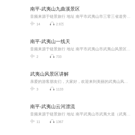
南平-武夷山九曲溪景区
音频来源于链景旅行 地址 南平市武夷山市三零三省道旁 票价描述 0 开放时间 夏季6:30-18:00，冬季6:30-17:30 乘车信息 交通：早8：05到达武夷山火车站，坐2路到车站路口的海关大楼，换开往星村的车到九曲溪上的五曲大桥，步行过桥，经武夷精舍、云窝，上天...
14
2.9万
南平-武夷山一线天
音频来源于链景旅行 地址 南平市武夷山市武夷山风景区 票价描述 武夷山门票：235元起 开放时间 8:00-17:00 乘车信息 从武夷山市到武夷山景区有15公里，沿途都有招手即停的旅游专线车，也可选择的士。从武夷山风景区内步行可到达。
2
733
武夷山风景区讲解
亲爱的游客朋友们，大家好，欢迎来到美丽的武夷山风景区。武夷山风景名胜区位于福建省西北部武夷山市境内，在市区以南约15公里，处在武夷山脉北段的东南麓，景区面积约70平方公里。这里是典型的丹霞地貌，亿万年大自然的鬼斧神工，形成了奇峰峭拔、秀水潆洄、碧水丹峰、风光绝胜的美景，古人说它“水有三三胜，峰有六六奇”，被誉为“奇秀甲东南”。武夷山风景区内有三十六峰、七十二洞、九十九岩及一百零八景点。不仅全年有景，四季不同，而且阴晴风雨，其山川景色亦幻莫测，瑰丽多姿。现全区分为武夷宫、...
3
1133
南平-武夷山云河漂流
音频来源于链景旅行 地址 南平武夷山市武夷大道（武夷大桥）西侧 票价描述 暂无 开放时间 全天 乘车信息 暂无
11
1367