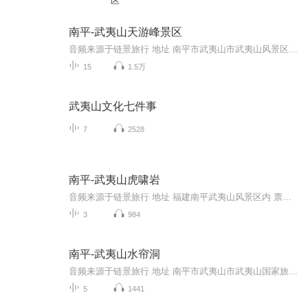
区
南平-武夷山天游峰景区
音频来源于链景旅行 地址 南平市武夷山市武夷山风景区内九曲溪六曲溪北 票价描述 包含在武夷山风景区门票内。武夷山门票：235元起。 开放时间 8:00-17:00 乘车信息 从武夷山市到武夷山景区有15公里，沿途都有招手即停的旅游专线车，也可选择的士。从武夷山...
15
1.5万
武夷山文化七件事
7
2528
南平-武夷山虎啸岩
音频来源于链景旅行 地址 福建南平武夷山风景区内 票价描述 暂无 开放时间 冬季6:30-17:30；夏季6:30-18:00 乘车信息 从武夷山市到武夷山景区有15公里，所有的景点坐公交车都可以到达，票价1～2元不等。此外，沿途还有招手即停的旅游专线车，票价在5元以内...
3
984
南平-武夷山水帘洞
音频来源于链景旅行 地址 南平市武夷山市武夷山国家旅游度假区水帘洞景区章堂涧之北 票价描述 暂无 开放时间 武夷山风景区开放时间：8:00-18:00。 乘车信息 可选火车为交通工具，到达福建邵武火车站或江西上饶火车站下车，然后可在邵武转乘巴士，1.5小时左...
5
1441