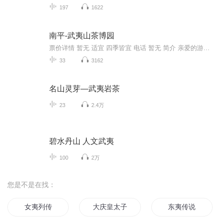
197
1622
南平-武夷山茶博园
票价详情 暂无 适宜 四季皆宜 电话 暂无 简介 亲爱的游客，现在为您介绍的是南平武夷山的茶博园。千载儒释道，万古山水茶。作为世界文化与自然遗产地，武夷山不仅山水钟灵、人文荟萃，茶文化也博大精深、独树一帜，在中华茶文化史中占有重要的地位。2008年...
33
3162
名山灵芽—武夷岩茶
23
2.4万
碧水丹山 人文武夷
100
2万
您是不是在找：
女夷列传
大庆皇太子
东夷传说