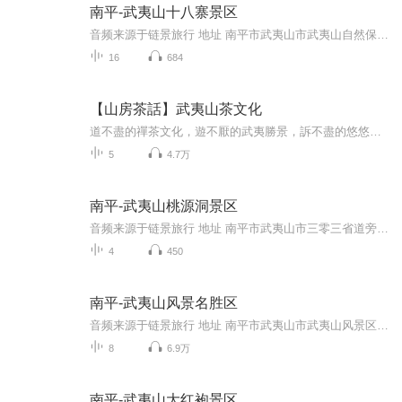
南平-武夷山十八寨景区
音频来源于链景旅行 地址 南平市武夷山市武夷山自然保护区内九曲溪源头，桐木溪畔。 票价描述 暂无 开放时间 8:00-15:30 乘车信息 暂无
16
684
【山房茶話】武夷山茶文化
道不盡的禪茶文化，遊不厭的武夷勝景，訴不盡的悠悠山水茗茶情,脫離繁華世俗，在自然萬物、山水密林間探尋生命與自然的和諧密語，追求平靜心靈的更高層次，武夷山在其靈水奇山與濃厚的茶文化交融中不斷昇華演變，山水茶完美融合，有茶有詩，覽一片山水勝景...
5
4.7万
南平-武夷山桃源洞景区
音频来源于链景旅行 地址 南平市武夷山市三零三省道旁(九曲收费站下高速)武夷山国家重点风景名胜区天游景区内 票价描述 桃源洞60元，石林50元，葛里35元。桃源洞 石林95元，桃源洞 葛里80元，石林 葛里120元。 开放时间 8:00-18:00 乘车信息 1. 在永安乘永...
4
450
南平-武夷山风景名胜区
音频来源于链景旅行 地址 南平市武夷山市武夷山风景区 票价描述 武夷山门票：235元起 开放时间 8:00-17:00 乘车信息 从武夷山市到武夷山景区有15公里，沿途都有招手即停的旅游专线车，也可选择的士。从武夷山风景区内步行可到达。
8
6.9万
南平-武夷山大红袍景区