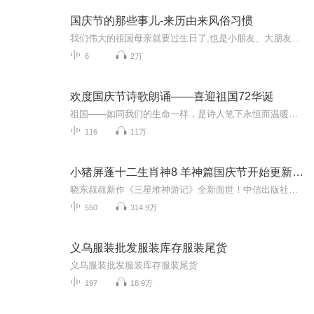
国庆节的那些事儿-来历由来风俗习惯
我们伟大的祖国母亲就要过生日了,也是小朋友、大朋友们最喜欢的“国庆小长假”或说“黄金周”还有说”国庆7天乐”的，说法真是不一而足。那么“国庆节”是怎么来的？自古以来国庆节怎么庆贺？新中国国庆节的来历，以及新中国国庆节的庆贺方式又有哪些呢？ ...
6
2万
欢度国庆节诗歌朗诵——喜迎祖国72华诞
祖国——如同我们的生命一样，是诗人笔下永恒而温暖的主题。在祖国72周年华诞来临之际，特创建这个诗歌朗诵专辑，诵读经典爱国篇章，和大家一起歌颂祖国，向国庆的献礼！祝愿伟大的祖国繁荣富强，祝愿大家国庆节快乐，度过平安快乐的黄金周假期！
116
11万
小猪屏蓬十二生肖神8 羊神篇国庆节开始更新啦！
晓东叔叔新作《三星堆神游记》全新面世！中信出版社出版！京东当当淘宝均有售！点蓝色字收听——《小猪屏蓬爆笑日记2024》《小猪屏蓬爆笑日记2》《小猪屏蓬爆笑日记1》让你笑得喘不上气！《我进故宫当富翁——小猪屏蓬故宫财商笔记》教你成为大富翁！《小...
550
314.9万
义乌服装批发服装库存服装尾货
义乌服装批发服装库存服装尾货
197
18.9万