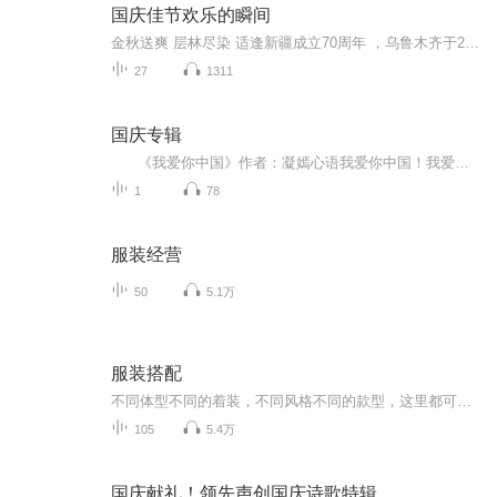
国庆佳节欢乐的瞬间
金秋送爽 层林尽染 适逢新疆成立70周年 ，乌鲁木齐于2025年9月23日迎来党中央和习大大带领的慰问团。新疆各族群众欢欣鼓舞，热烈欢迎。
27
1311
国庆专辑
《我爱你中国》作者：凝嫣心语我爱你中国！我爱你春天蓬勃的秧苗；我爱你秋日金黄的硕果。我爱你中国！我爱你青松气质，我爱你红梅品格！我爱你家乡的甜蔗好像乳汁滋润着我的心窝。我爱你中国，我要把最美的歌儿献给你，我的母亲我的祖国。我爱你中国，我爱...
1
78
服装经营
50
5.1万
服装搭配
不同体型不同的着装，不同风格不同的款型，这里都可以学到。根据你的体型和风格来扬长避短。
105
5.4万
国庆献礼！领先声创国庆诗歌特辑