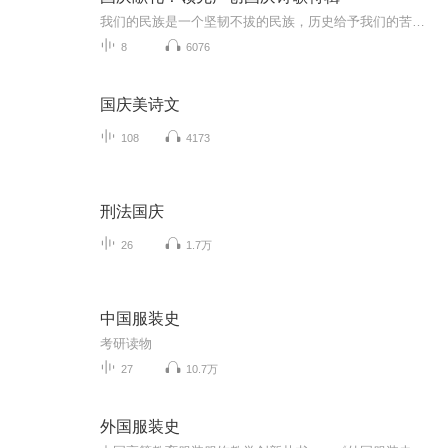
我们的民族是一个坚韧不拔的民族，历史给予我们的苦难都变成了闪着金光的勋章！我们的国家是一个龙腾虎跃的国家，那条巨龙正以不可阻挡之势崛起于神奇的东方！------------------------------------------------值此祖国70周年华诞之际，领先声创以诗歌向祖国献礼！用我们的声音、用我们的热血、用我们的灵魂诵读经典爱国篇章，歌颂我们的祖国！永远繁荣富强！
8
6076
国庆美诗文
108
4173
刑法国庆
26
1.7万
中国服装史
考研读物
27
10.7万
外国服装史