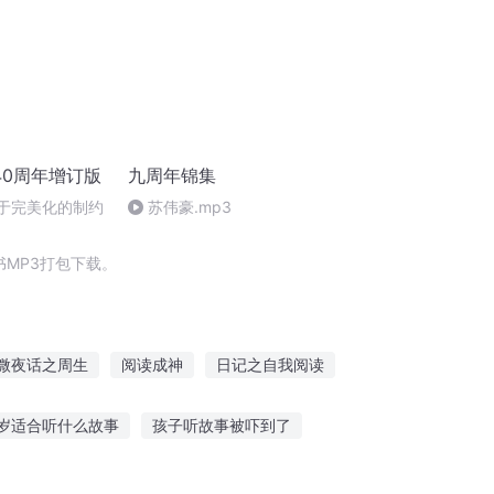
40周年增订版
九周年锦集
 对于完美化的制约
苏伟豪.mp3
MP3打包下载。
微夜话之周生
阅读成神
日记之自我阅读
众神十周年作者修订版
仙道掘阅
1岁适合听什么故事
孩子听故事被吓到了
偶熊故事在线听
听唐朝故事现场直播