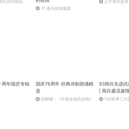
的祖国
庆阅兵仪式观后感
辽宁省市监局
朗读者：卞雨祺
治党
31 春天的加速度
十周年国庆专辑
国庆76周年 经典诗歌朗诵精
93阅兵先进
选
| 阅兵盛况速报
战争胜利80
招财猫：《中国永恒的交响》
130世界三