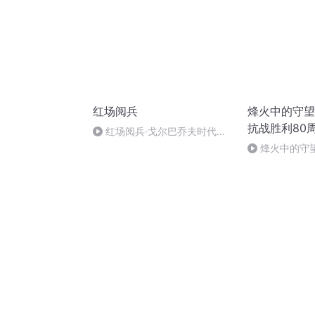
红场阅兵
烽火中的守望
抗战胜利80
红场阅兵·戈尔巴乔夫时代
（上）
烽火中的守