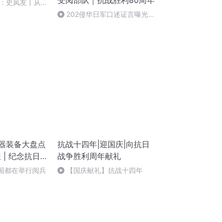
受阅部队｜抗战胜利80周年
：史凤友丨从严
202侵华日军口述证言曝光
（三）日本军国主义的罪行不容
原谅(全书完结）
武器装备大盘点
抗战十四年|迎国庆|向抗日
 | 纪念抗日
战争胜利周年献礼
周年大阅兵
大国都在举行阅兵
【国庆献礼】抗战十四年