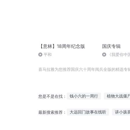
【意林】18周年纪念版
国庆专辑
平和
《我爱你中
喜马拉雅为您推荐国庆六十周年阅兵全版的精选专
钱小六的一周行
植物大战僵
您是不是在找：
三十六神兵
千帆阅尽
庆
大远回门故事在线听
讲小孩
最新搜索推荐：
六绝神兵
六道神兵
末日
听鬼讲吓人故事视频
幼孩子