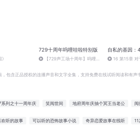
729十周年呜哩哇啦特别版
自私的基因：
国》
【729声工场十周年】呜哩哇
16 第15章
啦特别版——乔诗语篇
辑，包含正品授权的连播声音和文字全集，支持免费在线试听阅读和有声书
尸系列之十一周年庆
笑阅世间
地府周年庆抽个冥王当老公
阅
云传奇
祭兵六道
星流十周年重订版
穿越之大庆帝国
美国
喜欢听的故事
可以听的恐怖故事小说
奇异恋爱故事在线听
1
阅凡
重庆儿女
大庆皇太子
听什么故事好听
幼儿听故事简短的书
如何讲故事给父母听
玩