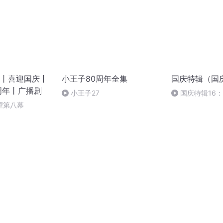
丨喜迎国庆丨
小王子80周年全集
国庆特辑（国
周年丨广播剧
小王子27
国庆特辑16
胡 东方红+一般
望第八幕