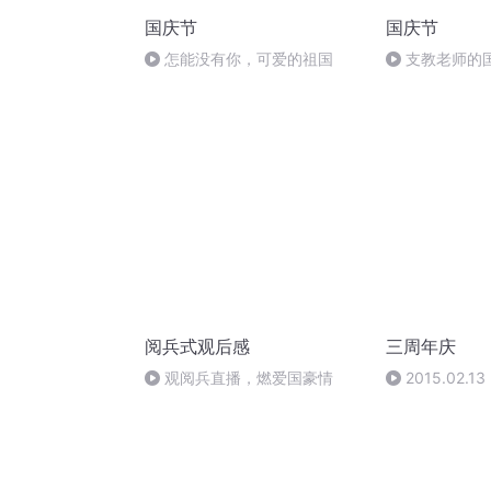
国庆节
国庆节
怎能没有你，可爱的祖国
支教老师的
阅兵式观后感
三周年庆
观阅兵直播，燃爱国豪情
2015.02
频道三周年台
牛奶