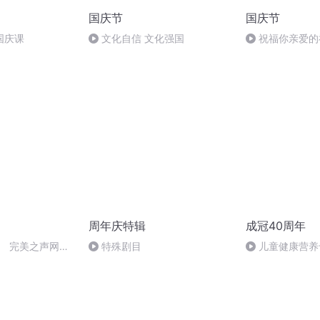
国庆节
国庆节
国庆课
文化自信 文化强国
祝福你亲爱的
周年庆特辑
成冠40周年
.13 完美之声网络
特殊剧目
儿童健康营养
庆歌会特约暖场—