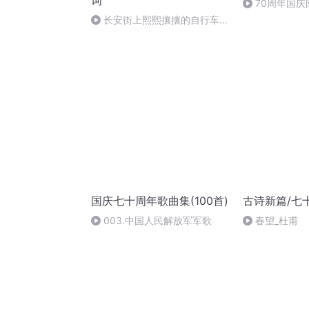
词
70周年国
作者：卞雨祺 
长安街上熙熙攘攘的自行车流
（8）
国庆七十周年歌曲集(100首)
古诗新篇/七
003.中国人民解放军军歌
春望_杜甫