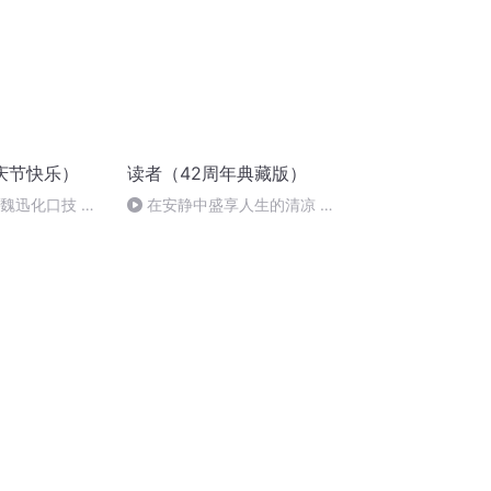
庆节快乐）
读者（42周年典藏版）
：魏迅化口技 二
在安静中盛享人生的清凉 ●
唱法和原生态
马德