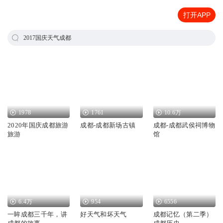
打开APP
2017国庆天气成都
1978
1761
10.6万
2020年国庆成都旅游
成都-成都新场古镇
成都-成都武侯祠博物
旅游
馆
6.4万
954
6556
一眸成都三千年，讲
好天气和坏天气
成都记忆（第二季）