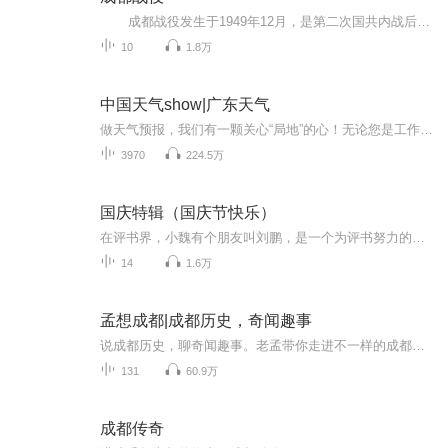
成都战役发生于1949年12月，是第二次国共内战后期的一次战役，通过此次战役刘伯承、邓小平率领的中国人民解放军第二野战军在成都平原歼灭了胡宗南率领的国军30余万人，进占成都。通过成都战役，解放军基本歼灭了退往西南地区的国军主力，国军在成都战役后不久最终退出大陆，蒋介石自成都飞往台北后，终生没有再回到大陆。 本专辑主要通过讲述成都战役中的人物故事来介绍成都战役。希望通过本专辑让中国人民尤其是成都人民了解成都战役，感受成都解放的来之不易，感恩先烈...
10
1.8万
中国天气show|广东天气
做天气预报，我们有一颗关心“局地”的心！无论您是工作生活在广东，还是出差旅游在广东，我们用更精准的落地、更精细的服务，为您的出行撑起一片艳阳天。
3970
224.5万
国庆特辑（国庆节快乐）
在评书界，小魏有个朋友叫刘鹏，是一个为评书努力的小伙子。在2021年国庆期间，他想弄个特辑，便烦劳我给他录个爱国题材的评书小段儿。这种事情，不是特殊情况，小魏一般不会拒绝，也就给其录了一个《鲁迅踢鬼》，等他传完，我再传到我的专辑里。另外，小...
14
1.6万
孟想成都|成都历史，奇闻趣事
说成都历史，聊奇闻趣事。老孟带你走进不一样的成都！欢迎上爱奇艺搜索观看《孟想成都》视频版
131
60.9万
成都传奇