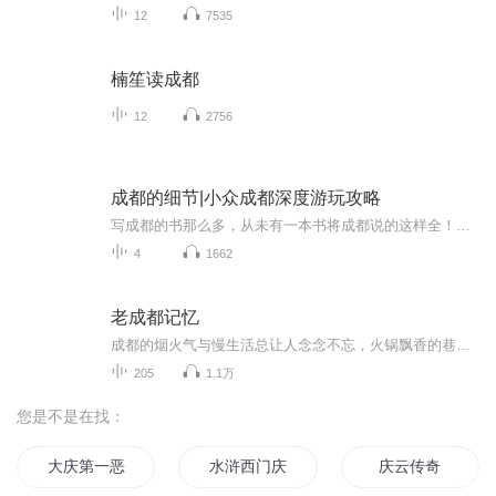
12
7535
楠笙读成都
12
2756
成都的细节|小众成都深度游玩攻略
写成都的书那么多，从未有一本书将成都说的这样全！成都，让我们爱生活，更重要的，它让我们学会怎样爱生活！一个地理的成都：从成姆斯特丹到千年少城，从华西坝到老舞厅，细腻叙说这座城市的演变细节；一个历史的成都：从食辣小史到袍哥江湖，从茶馆空间...
4
1662
老成都记忆
成都的烟火气与慢生活总让人念念不忘，火锅飘香的巷子、茶馆的竹椅盖碗、熊猫基地的憨态，还有春熙路的热闹……这座来了就不想走的城市，值得一再重逢。
205
1.1万
您是不是在找：
大庆第一恶
水浒西门庆
庆云传奇