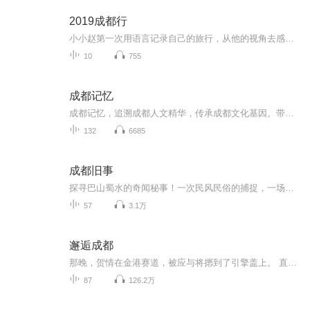
2019成都行
小小赵第一次用语言记录自己的旅行，从他的视角去感受和体会成都这座城市的魅力，因为希望能记录下他真实的想法，所以不去干涉他说什么，怎么说。如果有错误，或表达欠佳。请见谅，感谢聆听！
10
755
成都记忆
成都记忆，追溯成都人文精华，传承成都文化基因。带你一起追溯历史，精览成都，探寻成都的前世今生。成都市地方志工作办公室 成都广播电视台故事广播 联合制作
132
6685
成都旧事
探寻巴山蜀水的奇闻秘事！一次民风民俗的捕捉，一场城市记忆的相遇！
57
3.1万
邂逅成都
那晚，贺情在金港赛道，被应与将摁到了引擎盖上。 直到额角出血之后，他脑内仍然一片混乱。 他发誓，让他在成都圈子里丢脸的债，一定要从这个男人身上讨回来。
87
126.2万