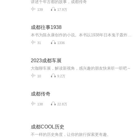
讲述千年古都的故事，成都传奇
139
17.9万
成都往事1938
本书为陈永康创作的小说。本书以1938年日本鬼子轰炸成都为背景，揭示出四川人群情激愤的战斗精神，描写了一篇看不见敌人的抗战故事。故事有两条线，一是陈掌柜的豆瓣酱作坊，在抗战期间艰难而离奇的发展壮大，并创造岀了自己的品牌.另一条是国民高级官员挪...
31
1336
2023成都车展
大咖聊车展，解读新视角，感兴趣的朋友快来听一听吧～
10
9.2万
成都传奇
138
22.8万
成都COOL历史
不一样的历史角度，让你的旅行探索更有趣。