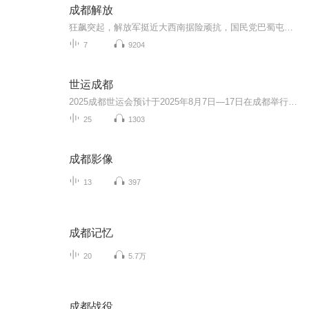
成都解放
狂飙突起，解放军挺近大西南据险顽抗，国民党巴蜀屯重兵当共和国的五星红旗在天安门前升起让蒋介石万念俱灰的成都战役拉开帷幕进兵西南、决胜川西、抢修都江堰、剿匪行动、修建成渝铁路
7
9204
世运成都
2025成都世运会预计于2025年8月7日—17日在成都举行，赛事将有35个大项，承办过成都大运会赛事和训练的多个场馆都计划举办2025成都世运会的赛事，我们非常熟悉的无人机、飞盘、滑翔机、射箭、龙舟、台球、攀岩、武术……这些精彩赛事都将在2025年呈现在大...
25
1303
成都影像
13
397
成都记忆
20
5.7万
成都战役