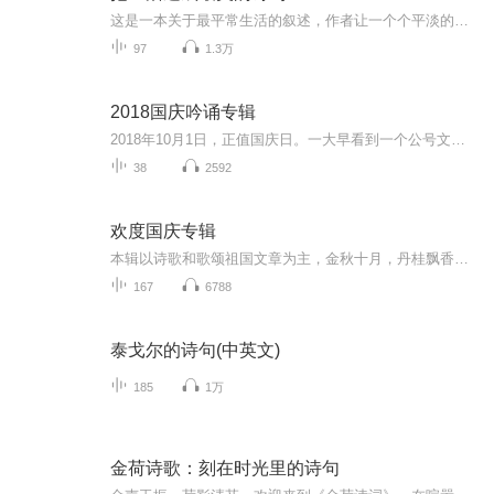
这是一本关于最平常生活的叙述，作者让一个个平淡的日子充满了诗意，这源于她有一腔对生活热忱的品性。坚持爱与善良的传播，让亲身着力的一切真善美都有所注脚，永远做一个在场的人，心存对自己生活的这个时代的热爱和赞美。凤竹轩茶社月儿慢慢读给你听。
97
1.3万
2018国庆吟诵专辑
2018年10月1日，正值国庆日。一大早看到一个公号文章，正是文天祥的《己卯十月一日至燕越五日罹狴犴有感而赋》。当然，彼十一非当今的十一。不过数字的巧合还是让人感触，今天拿来读一读，体味一番历史英杰的民族情怀，恰也当时。 根据诗题来看，这组诗是写于十月一日至十月五日之间，是文天祥被俘之后所作，这些诗作不仅有凛凛正气，更也能看的到他百端交集的复杂情感。另一首于右任先生的《望大陆》，微信公号有称《望乡》，一句“山之上国之殇”荡气回肠，一并兴起拿来读了一读。仓促间多有瑕疵...
38
2592
欢度国庆专辑
本辑以诗歌和歌颂祖国文章为主，金秋十月，丹桂飘香，在这个充满丰收喜悦的季节里，我们满怀激动和自豪，迎来了中华人民共和国76周年华诞。这不仅是一个庄重的纪念日，更是全体中华儿女共同欢庆的盛大的节日，承载着深厚的民族情感和历史意义.
167
6788
泰戈尔的诗句(中英文)
185
1万
金荷诗歌：刻在时光里的诗句