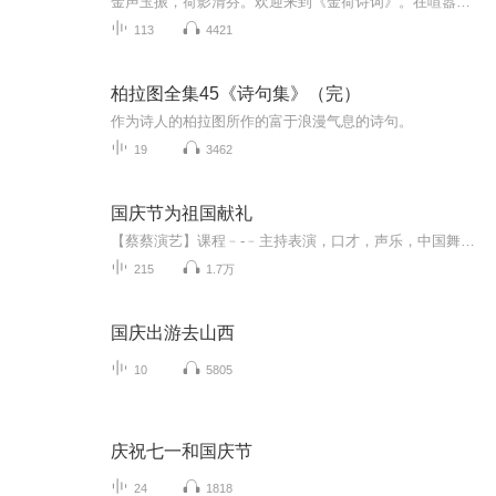
金声玉振，荷影清芬。欢迎来到《金荷诗词》。在喧嚣的世界里，总需要一段时光，让灵魂安静下来。本专辑精选古今中外动人诗篇，以声音为笔，以情感为墨。在这里，每一首诗都是一次心灵的对话，每一次朗读都是情感的流淌。愿我的声音能穿越喧嚣，抵达你的内...
113
4421
柏拉图全集45《诗句集》（完）
作为诗人的柏拉图所作的富于浪漫气息的诗句。
19
3462
国庆节为祖国献礼
【蔡蔡演艺】课程﹣-﹣主持表演，口才，声乐，中国舞，民族舞。独特的小舞台，专业的录音棚，每一位同学都能成为优秀的小明星。独特的教学模式，轻松上课，快乐学习！知名主持人，舞蹈家，高级教师任职授课！江南总校：河沟街42号三楼 18545856430江北分校...
215
1.7万
国庆出游去山西
10
5805
庆祝七一和国庆节
24
1818