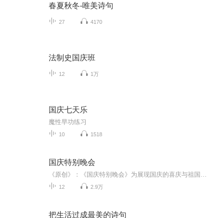
春夏秋冬-唯美诗句
27
4170
法制史国庆班
12
1万
国庆七天乐
魔性早功练习
10
1518
国庆特别晚会
《原创》：《国庆特别晚会》为展现国庆的喜庆与祖国的深情我将以具体的场景切入从清晨升旗的庄严到街头巷尾的欢庆到历史与当下的交融，用优美的笔触传递对祖国的热爱与自豪！用诗歌和情感美文形式，歌颂祖国的繁荣富强，祝人民幸福安康！
12
2.9万
把生活过成最美的诗句