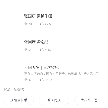
张国庆|穿越牛熊
91
4.2万
张国庆|舆论战
22
4713
祖国万岁｜国庆特辑
家有山河锦绣，国有岁月芳华。热烈庆祝中华人民共和国成立73周年！
6
82.1万
您是不是在找：
庆阳成长手札
普天同庆
大庆第一恶