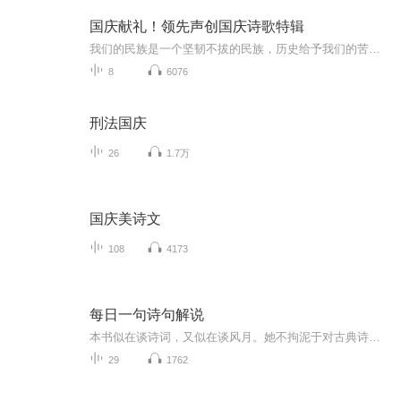
国庆献礼！领先声创国庆诗歌特辑
我们的民族是一个坚韧不拔的民族，历史给予我们的苦难都变成了闪着金光的勋章！我们的国家是一个龙腾虎跃的国家，那条巨龙正以不可阻挡之势崛起于神奇的东方！------------------------------------------------值此祖国70周年华诞之际，领先声创以诗歌向祖国献礼！用我们的声音、用我们的热血、用我们的灵魂诵读经典爱国篇章，歌颂我们的祖国！永远繁荣富强！
8
6076
刑法国庆
26
1.7万
国庆美诗文
108
4173
每日一句诗句解说
本书似在谈诗词，又似在谈风月。她不拘泥于对古典诗词字面的理解，也非传统意义上的简单赏析，而是一种风格独特、感情丰富的散文随笔。她用清丽、感性的笔调，配以优雅、飘逸的插图，描绘出一幕幕古典诗词背后唯美、动人的历史爱情画卷，引领读者倾听一段...
29
1762