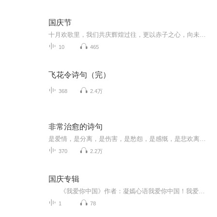
国庆节
十月欢歌里，我们共庆辉煌过往，更以赤子之心，向未来书写滚烫的誓言——这盛世，值得我们以热爱相拥。
10
465
飞花令诗句（完）
368
2.4万
非常治愈的诗句
是爱情，是分离，是伤害，是愁怨，是感慨，是悲欢离合，是雨后天晴。
370
2.2万
国庆专辑
《我爱你中国》作者：凝嫣心语我爱你中国！我爱你春天蓬勃的秧苗；我爱你秋日金黄的硕果。我爱你中国！我爱你青松气质，我爱你红梅品格！我爱你家乡的甜蔗好像乳汁滋润着我的心窝。我爱你中国，我要把最美的歌儿献给你，我的母亲我的祖国。我爱你中国，我爱...
1
78