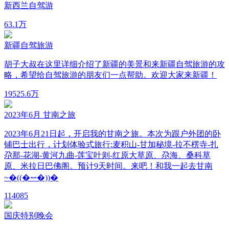
新西兰自驾游
6
3.1万
新疆自驾旅游
胡子大叔在这里详细介绍了新疆的美景和来新疆自驾旅游的攻
略，希望给自驾旅游的朋友们一点帮助。欢迎大家来新疆！
195
25.6万
2023年6月 甘南之旅
2023年6月21日起，开启我的甘南之旅。本次为跟户外团的卧
铺巴士出行，计划体验式旅行:麦积山-甘加秘境-拉不楞寺-扎
尕那-花湖-黄河九曲-莲宝叶则-红原大草原、尕海、桑科草
原、米拉日巴佛阁。预计9天时间。来吧！和我一起去甘南
~�((�⥎�))�
11
4085
国庆特别晚会