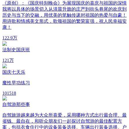
《原创》：《国庆特别晚会》为展现国庆的喜庆与祖国的深情
我将以具体的场景切入从清晨升旗的庄严到街头巷尾的欢庆到
历史与当下的交融，用优美的笔触传递对祖国的热爱与自豪！
用诗歌和情感美文形式，歌颂祖国的繁荣富强，祝人民幸福安
康！
12
2.9万
法制史国庆班
12
1万
国庆七天乐
魔性早功练习
10
1518
自驾游那些事
自驾旅游越来越为大众所喜爱，采用哪种方式出行最合理、最
省钱、最自在，和听众朋友们一起探讨自驾游的最佳配置方
案，包括衣食住行中的设备装备选择、车辆出行装备选择、户