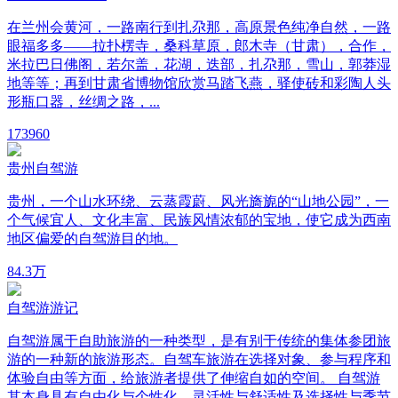
在兰州会黄河，一路南行到扎尕那，高原景色纯净自然，一路
眼福多多——拉扑楞寺，桑科草原，郎木寺（甘肃），合作，
米拉巴日佛阁，若尔盖，花湖，迭部，扎尕那，雪山，郭莽湿
地等等；再到甘肃省博物馆欣赏马踏飞燕，驿使砖和彩陶人头
形瓶口器，丝绸之路，...
17
3960
贵州自驾游
贵州，一个山水环绕、云蒸霞蔚、风光旖旎的“山地公园”，一
个气候宜人、文化丰富、民族风情浓郁的宝地，使它成为西南
地区偏爱的自驾游目的地。
8
4.3万
自驾游游记
自驾游属于自助旅游的一种类型，是有别于传统的集体参团旅
游的一种新的旅游形态。自驾车旅游在选择对象、参与程序和
体验自由等方面，给旅游者提供了伸缩自如的空间。 自驾游
其本身具有自由化与个性化、灵活性与舒适性及选择性与季节