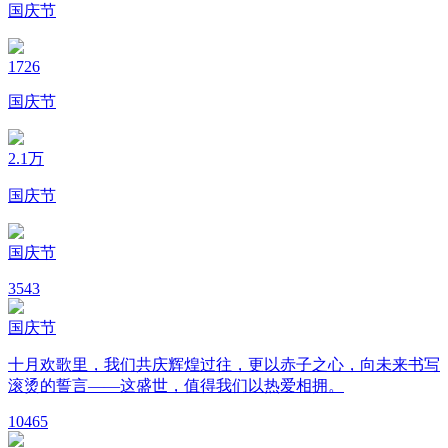
国庆节
1726
国庆节
2.1万
国庆节
国庆节
3
543
国庆节
十月欢歌里，我们共庆辉煌过往，更以赤子之心，向未来书写
滚烫的誓言——这盛世，值得我们以热爱相拥。
10
465