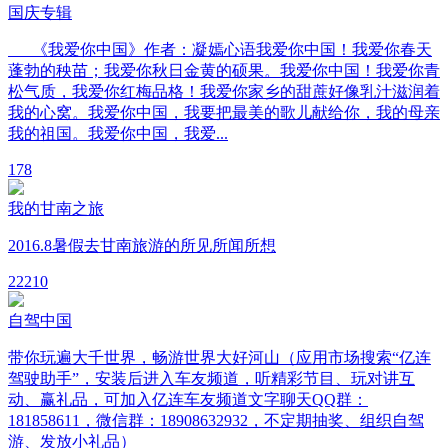
国庆专辑
《我爱你中国》作者：凝嫣心语我爱你中国！我爱你春天
蓬勃的秧苗；我爱你秋日金黄的硕果。我爱你中国！我爱你青
松气质，我爱你红梅品格！我爱你家乡的甜蔗好像乳汁滋润着
我的心窝。我爱你中国，我要把最美的歌儿献给你，我的母亲
我的祖国。我爱你中国，我爱...
1
78
我的甘南之旅
2016.8暑假去甘南旅游的所见所闻所想
2
2210
自驾中国
带你玩遍大千世界，畅游世界大好河山（应用市场搜索“亿连
驾驶助手”，安装后进入车友频道，听精彩节目、玩对讲互
动、赢礼品，可加入亿连车友频道文字聊天QQ群：
181858611，微信群：18908632932，不定期抽奖、组织自驾
游、发放小礼品）