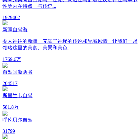
性等内在特点，与传统...
192
9462
新疆自驾游
令人神往的新疆，充满了神秘的传说和异域风情，让我们一起
领略这里的美食、美景和美色。
17
69.6万
自驾闽浙两省
20
4517
斯里兰卡自驾
5
81.8万
呼伦贝尔自驾
3
1799