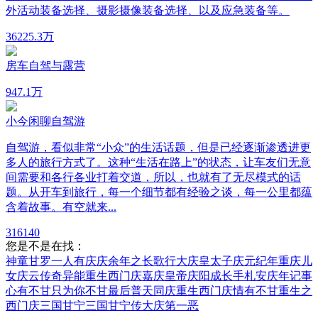
外活动装备选择、摄影摄像装备选择、以及应急装备等。
362
25.3万
房车自驾与露营
94
7.1万
小今闲聊自驾游
自驾游，看似非常“小众”的生活话题，但是已经逐渐渗透进更
多人的旅行方式了。这种“生活在路上”的状态，让车友们无意
间需要和各行各业打着交道，所以，也就有了无尽模式的话
题。从开车到旅行，每一个细节都有经验之谈，每一公里都蕴
含着故事。有空就来...
31
6140
您是不是在找：
神童甘罗
一人有庆
庆余年之长歌行
大庆皇太子
庆元纪年
重庆儿
女
庆云传奇
异能重生西门庆
嘉庆皇帝
庆阳成长手札
安庆年记事
心有不甘只为你
不甘最后
普天同庆
重生西门庆
情有不甘
重生之
西门庆
三国甘宁
三国甘宁传
大庆第一恶