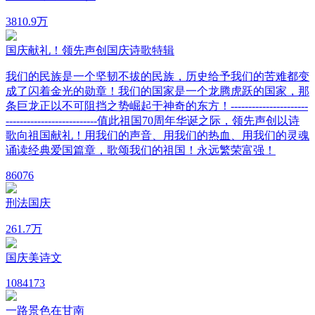
38
10.9万
国庆献礼！领先声创国庆诗歌特辑
我们的民族是一个坚韧不拔的民族，历史给予我们的苦难都变
成了闪着金光的勋章！我们的国家是一个龙腾虎跃的国家，那
条巨龙正以不可阻挡之势崛起于神奇的东方！----------------------
--------------------------值此祖国70周年华诞之际，领先声创以诗
歌向祖国献礼！用我们的声音、用我们的热血、用我们的灵魂
诵读经典爱国篇章，歌颂我们的祖国！永远繁荣富强！
8
6076
刑法国庆
26
1.7万
国庆美诗文
108
4173
一路景色在甘南