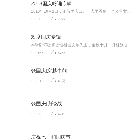
2018国庆吟诵专辑
2018年10月1日，正值国庆日。一大早看到一个公号文章，正是文天祥的《己卯十月一日至燕越五日罹狴犴有感而赋》。当然，彼十一非当今的十一。不过数字的巧合还是让人感触，今天拿来读一读，体味一番历史英杰的民族情怀，恰也当时。 根据诗题来看，这组诗是写于十月一日至十月五日之间，是文天祥被俘之后所作，这些诗作不仅有凛凛正气，更也能看的到他百端交集的复杂情感。另一首于右任先生的《望大陆》，微信公号有称《望乡》，一句“山之上国之殇”荡气回肠，一并兴起拿来读了一读。仓促间多有瑕疵...
38
2592
欢度国庆专辑
本辑以诗歌和歌颂祖国文章为主，金秋十月，丹桂飘香，在这个充满丰收喜悦的季节里，我们满怀激动和自豪，迎来了中华人民共和国76周年华诞。这不仅是一个庄重的纪念日，更是全体中华儿女共同欢庆的盛大的节日，承载着深厚的民族情感和历史意义.
167
6788
张国庆|穿越牛熊
91
4.2万
张国庆|舆论战
22
4713
庆祝七一和国庆节