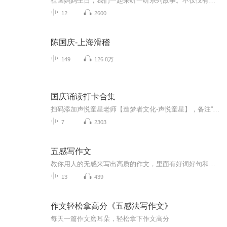
祖国妈妈生日，我们一起来听一听系列故事。不仅仅有《我的祖国》，还有红军故事，也有关于战争的故事，让大家体会到和平年代的不易。
12
2600
陈国庆-上海滑稽
149
126.8万
国庆诵读打卡合集
扫码添加声悦童星老师【造梦者文化-声悦童星】，备注“诵读打卡”报名，已添加好友的，直接发送“诵读打卡”报名，报名成功后进入社群。
7
2303
五感写作文
教你用人的无感来写出高质的作文，里面有好词好句和好的段落，都可以进行参考，每天听一集，作文水平直线上升（请不要对我的专辑进行恶意差评哦，喜欢的话给个五星好评好吗？）
13
439
作文轻松拿高分《五感法写作文》
每天一篇作文磨耳朵，轻松拿下作文高分