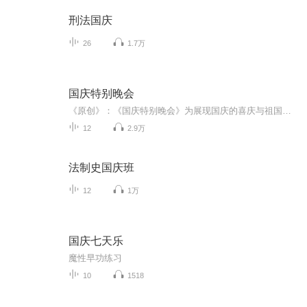
刑法国庆
26
1.7万
国庆特别晚会
《原创》：《国庆特别晚会》为展现国庆的喜庆与祖国的深情我将以具体的场景切入从清晨升旗的庄严到街头巷尾的欢庆到历史与当下的交融，用优美的笔触传递对祖国的热爱与自豪！用诗歌和情感美文形式，歌颂祖国的繁荣富强，祝人民幸福安康！
12
2.9万
法制史国庆班
12
1万
国庆七天乐
魔性早功练习
10
1518