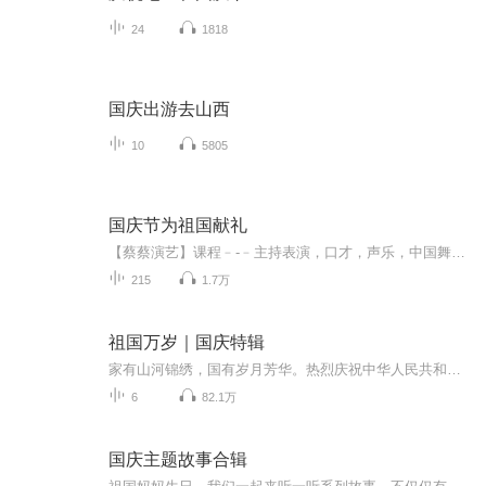
24
1818
国庆出游去山西
10
5805
国庆节为祖国献礼
【蔡蔡演艺】课程﹣-﹣主持表演，口才，声乐，中国舞，民族舞。独特的小舞台，专业的录音棚，每一位同学都能成为优秀的小明星。独特的教学模式，轻松上课，快乐学习！知名主持人，舞蹈家，高级教师任职授课！江南总校：河沟街42号三楼 18545856430江北分校...
215
1.7万
祖国万岁｜国庆特辑
家有山河锦绣，国有岁月芳华。热烈庆祝中华人民共和国成立73周年！
6
82.1万
国庆主题故事合辑