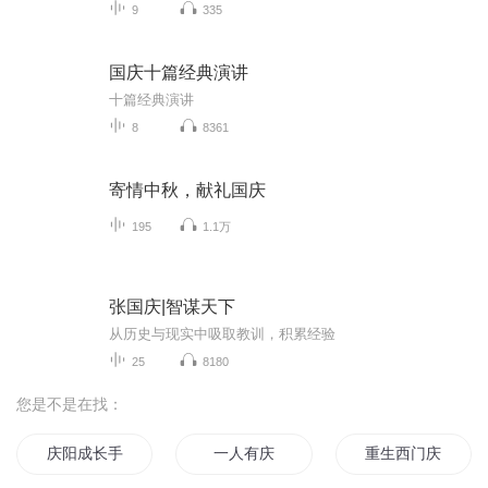
9
335
国庆十篇经典演讲
十篇经典演讲
8
8361
寄情中秋，献礼国庆
195
1.1万
张国庆|智谋天下
从历史与现实中吸取教训，积累经验
25
8180
您是不是在找：
庆阳成长手札
一人有庆
重生西门庆