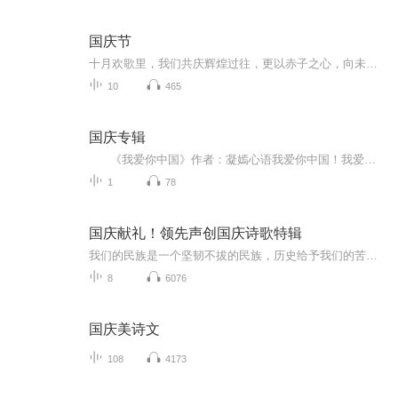
国庆节
十月欢歌里，我们共庆辉煌过往，更以赤子之心，向未来书写滚烫的誓言——这盛世，值得我们以热爱相拥。
10
465
国庆专辑
《我爱你中国》作者：凝嫣心语我爱你中国！我爱你春天蓬勃的秧苗；我爱你秋日金黄的硕果。我爱你中国！我爱你青松气质，我爱你红梅品格！我爱你家乡的甜蔗好像乳汁滋润着我的心窝。我爱你中国，我要把最美的歌儿献给你，我的母亲我的祖国。我爱你中国，我爱...
1
78
国庆献礼！领先声创国庆诗歌特辑
我们的民族是一个坚韧不拔的民族，历史给予我们的苦难都变成了闪着金光的勋章！我们的国家是一个龙腾虎跃的国家，那条巨龙正以不可阻挡之势崛起于神奇的东方！------------------------------------------------值此祖国70周年华诞之际，领先声创以诗歌向祖国献礼！用我们的声音、用我们的热血、用我们的灵魂诵读经典爱国篇章，歌颂我们的祖国！永远繁荣富强！
8
6076
国庆美诗文
108
4173