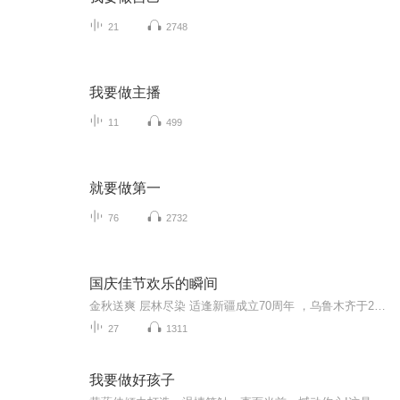
21
2748
我要做主播
11
499
就要做第一
76
2732
国庆佳节欢乐的瞬间
金秋送爽 层林尽染 适逢新疆成立70周年 ，乌鲁木齐于2025年9月23日迎来党中央和习大大带领的慰问团。新疆各族群众欢欣鼓舞，热烈欢迎。
27
1311
我要做好孩子