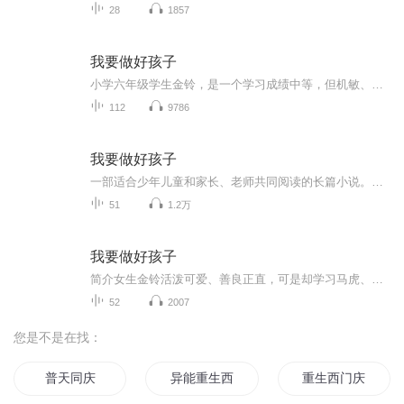
28
1857
我要做好孩子
小学六年级学生金铃，是一个学习成绩中等，但机敏、善良、正直的女孩子。为了做一个让家长、老师满意的好孩子，她做了种种努力，并为保留心中那一份天真、纯洁和家长、老师做了许多抗争。最后，她和同学们一起充满信心的走进升学考试的考场……
112
9786
我要做好孩子
一部适合少年儿童和家长、老师共同阅读的长篇小说。讲述了主人公金铃为了做个让爸爸妈妈和老师满意的“好孩子”作出了种种努力，并为保留心中那份天真、纯洁，向大人们作了许多“抗争。情节生动，情感真切，语言流畅，富有鲜明的时代特色和浓郁的生活气息。播出时间：每日20：30更新一集
51
1.2万
我要做好孩子
简介女生金铃活泼可爱、善良正直，可是却学习马虎、成绩平平，为了做个让爸爸妈妈和老师满意的“好孩子”，她真的付出了种种努力，可是结果总是和事先想好的不那么一样。同时，为了留住心中那份纯真，她也向大人们作出了许多“抗争”。在金铃的想象中，因...
52
2007
您是不是在找：
普天同庆
异能重生西门庆
重生西门庆