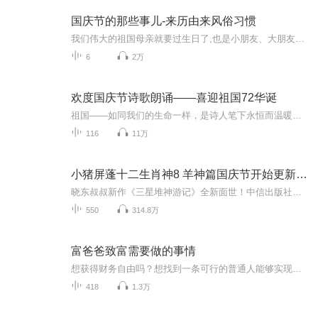
国庆节的那些事儿-来历由来风俗习惯
我们伟大的祖国母亲就要过生日了,也是小朋友、大朋友们最喜欢的“国庆小长假”或说“黄金周”还有说”国庆7天乐”的，说法真是不一而足。那么“国庆节”是怎么来的？自古以来国庆节怎么庆贺？新中国国庆节的来历，以及新中国国庆节的庆贺方式又有哪些呢？ ...
6
2万
欢度国庆节诗歌朗诵——喜迎祖国72华诞
祖国——如同我们的生命一样，是诗人笔下永恒而温暖的主题。在祖国72周年华诞来临之际，特创建这个诗歌朗诵专辑，诵读经典爱国篇章，和大家一起歌颂祖国，向国庆的献礼！祝愿伟大的祖国繁荣富强，祝愿大家国庆节快乐，度过平安快乐的黄金周假期！
116
11万
小猪屏蓬十二生肖神8 羊神篇国庆节开始更新啦！
晓东叔叔新作《三星堆神游记》全新面世！中信出版社出版！京东当当淘宝均有售！点蓝色字收听——《小猪屏蓬爆笑日记2024》《小猪屏蓬爆笑日记2》《小猪屏蓬爆笑日记1》让你笑得喘不上气！《我进故宫当富翁——小猪屏蓬故宫财商笔记》教你成为大富翁！《小...
550
314.8万
富爸爸致富需要做的事情
想获得财务自由吗？想找到一条可行的普通人能够实现财务自由的路吗？听一听这张专辑，一定会给你有启发的！交流meqxx123（请注明是通过什么途径了解到的播音。） （想交流和进我们读书群的听友，加薇meqxx123，请注明是通过什么途径了解到的播音）真正的...
418
1.3万