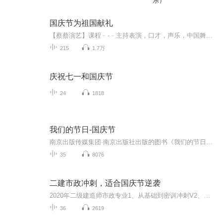
乐）
国庆节为祖国献礼
【蔡蔡演艺】课程﹣-﹣主持表演，口才，声乐，中国舞，民族舞。独特的小舞台，专业的录音棚，每一位同学都能成为优秀的小明星。独特的教学模式，轻松上课，快乐学习！知名主持人，舞蹈家，高级教师任职授课！江南总校：河沟街42号三楼 18545856430江北分校...
215
1.7万
庆祝七一和国庆节
24
1818
我们的节日-国庆节
南京出版传媒集团·南京出版社出版的图书《我们的节日》通过对中国节日文化和节日意义进行深度的挖掘，面向青少年群体构建独具特色的栏目内容，以此丰富春节、元宵节、清明节、端午节、七夕节、中秋节、重阳节等传统节日；六一节、教师节、国庆节等新兴节日的文化内涵和表现形式。促进青少年形成新的节日习俗，提升节日仪式感、认同感。音频作品由金陵朗读者联盟志愿者朗诵，南京音像出版社、金陵图书馆联合制作。
35
8076
二建市政冲刺，适合国庆节逆袭
2020年二级建造师市政专业1、从基础到密训冲刺V2、从精华课程到超压密押V3、0基础同步更新v4、持续更新到2020年考试V5、只要你跟着学让你一次稳拿证V6、渠道超压压题，超压三页纸等独家绝密压题!
36
2619