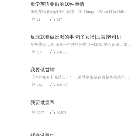
重学英语要做的10件事情
重学英语要做的10件事情｜10 Things I Would Do Differently If I Had to Learn English Again
19
667
反派就要做反派的事情|多女播|后宫|老司机
穿书成为反派 还是一个性格扭曲 身残阴暗的大反派，秦天默默为作家鞠了一把泪，这才刚刚穿越过来 决不能让悲催剧情往后发展 现在好不容易穿越成了富二代，还没享受就挂了，那多憋屈。。。 不行 绝对不行 既然是反派了 那就要做反派该做的事情。
188
266.7万
我要做首辅
【内容简介】嘉靖三十年，道君皇帝躲在西苑炼汞烧丹，首辅严嵩为一篇青词绞尽脑汁，西北的俺答几度跃马中原，东南的倭寇在抢掠中上瘾，张居正为了马屁文章揪着头发，戚继光还在跪搓衣板，李时珍默默离开了太医院……腐朽的还在腐朽，新生的正在萌发。江南...
714
180.9万
我要做皇帝
1227
40.5万
我要做自己