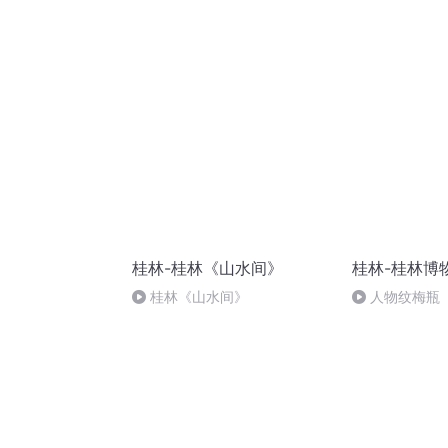
胡 东方红+一般唱法和原生态
桂林-桂林《山水间》
桂林-桂林博
桂林《山水间》
人物纹梅瓶