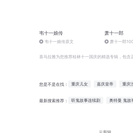
韦十一娘传
萧十一郎
韦十一娘传原文
萧十一郎10
喜马拉雅为您推荐桂林十一国庆的精选专辑，包含
重庆儿女
嘉庆皇帝
重庆
您是不是在找：
庆余年之长歌行
转世重生之
听鬼故事连续剧
奥特曼 鬼故
最新搜索推荐：
安庆年记事
桂香十里
吴
在线成人听故事会
十二周岁
小孩听的睡眠故事大全
睡觉
云剪辑