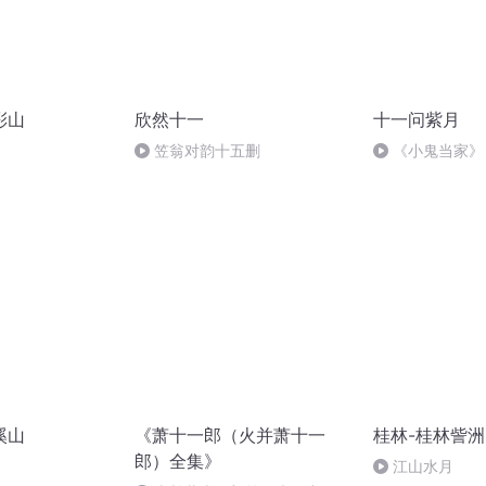
彩山
欣然十一
十一问紫月
笠翁对韵十五删
《小鬼当家》
自我防范及生活
溪山
《萧十一郎（火并萧十一
桂林-桂林訾
郎）全集》
江山水月