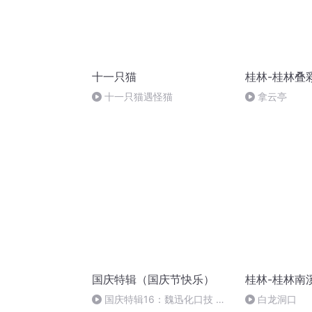
十一只猫
桂林-桂林叠
十一只猫遇怪猫
拿云亭
国庆特辑（国庆节快乐）
桂林-桂林南
国庆特辑16：魏迅化口技 二
白龙洞口