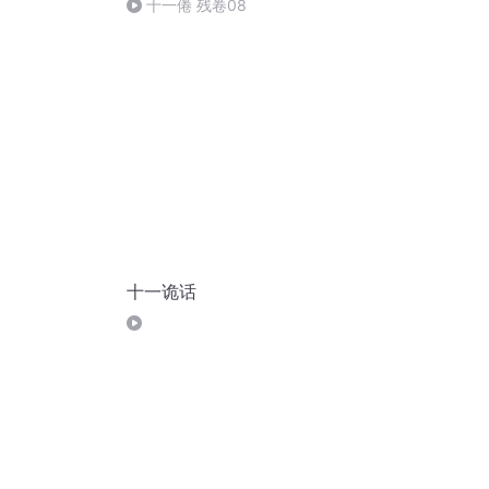
十一倦 残卷08
十一诡话