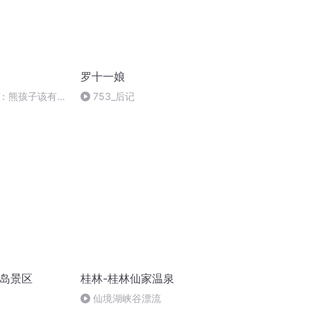
罗十一娘
：熊孩子该有的
753_后记
常识
洲岛景区
桂林-桂林仙家温泉
仙境湖峡谷漂流