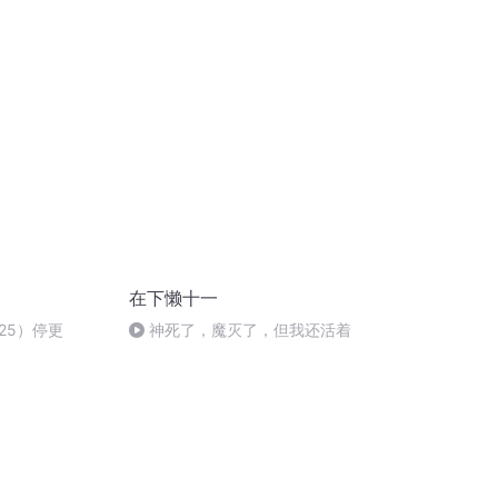
在下懒十一
25）停更
神死了，魔灭了，但我还活着