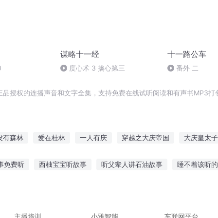
谋略十一经
十一路公车
0
度心术 3 擒心第三
番外 二
正品授权的连播声音和文字全集，支持免费在线试听阅读和有声书MP3打
没有森林
爱在桂林
一人有庆
穿越之大庆帝国
大庆皇太子
吴三桂传奇
桂系少帅
异能重生西门庆
落了一地桂花
庆云
事免费听
西柚宝宝听故事
听父辈人讲石油故事
睡不着该听的
三桂新传
男孩听的故事
听白洁故事大全免费听
听爸爸讲海南的故事
听
听故事才能睡着的人
把故事讲给剑听
主播培训
小雅智能
车联网平台