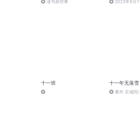
读书那些事
2023年9月
十一班
十一年无落雪
番外 京城同