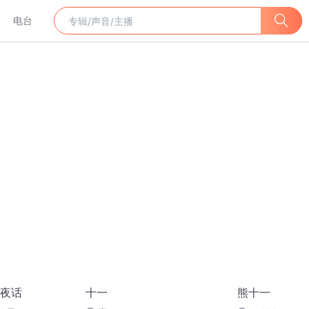
电台
夜话
十一
熊十一