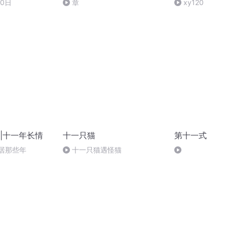
10日
章
xy120
|十一年长情
十一只猫
第十一式
居那些年
十一只猫遇怪猫