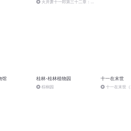
火并萧十一郎第三十二章：龙
潭虎穴（下）
物馆
桂林-桂林植物园
十一在末世
棕榈园
十一在末世（