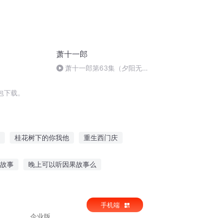
萧十一郎
萧十一郎第63集（夕阳无限
好）
包下载。
桂花树下的你我他
重生西门庆
传奇
少年穆桂英
红楼之夏金桂
故事
晚上可以听因果故事么
睡眠曲讲故事
宝宝喜欢用耳朵听故事
手机端
企业版