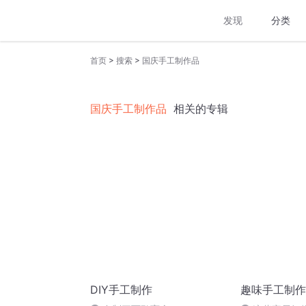
发现
分类
>
>
首页
搜索
国庆手工制作品
国庆手工制作品
相关的专辑
DIY手工制作
趣味手工制作