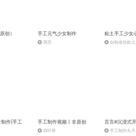
原创）
手工元气少女制作
粘土手工少女
周历
自制迷你粘土
美食制作|手工
手工制作视频丨非原创
言言#沉浸式
四叶草
手工制作丸子