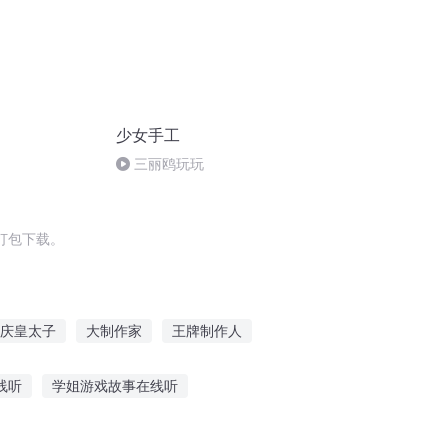
少女手工
三丽鸥玩玩
打包下载。
庆皇太子
大制作家
王牌制作人
游戏制作
穿越之大庆帝国
庆云传奇
线听
学姐游戏故事在线听
故事用什么软件
男朋友晚上故事给我听