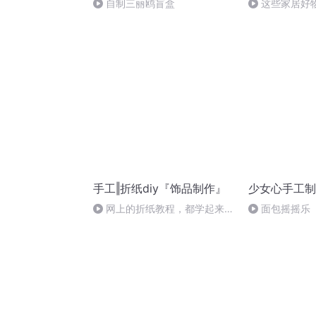
自制三丽鸥盲盒
这些家居好
绝！
手工‖折纸diy『饰品制作』
少女心手工制
网上的折纸教程，都学起来
面包摇摇乐
吧！