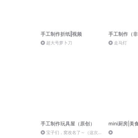
手工制作折纸‖视频
手工制作（非
超大号萝卜刀
走马灯
手工制作玩具屋（原创）
mini厨房|
宝子们，窝改名了～（这次的