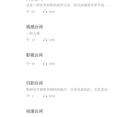
这是一部非常好听的有声小说，听过的感觉非常不错，故事扑朔迷离，情节跌宕起伏，?是以（推理、悬疑、奇特、未知、穿越、血腥、架空、恐怖、刺激）等风格模式构成的虚幻故事。?为了提供更多优秀的有声作品，请多多宣传和推荐本书，这是一种支持与鼓励！欢...
64
3164
戏感台词
一秒入戏
23
1085
影视台词
54
1966
日剧台词
每种语言都有其独特的魅力，日语也是如此，尤其是动漫或日剧的台词。可能你会渐渐忘记剧情，但能引起自己共鸣的台词，肯定忘不了吧。
2
3838
动漫台词