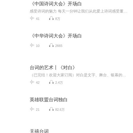
《中国诗词大会》开场白
感受诗词的魅力 每天一分钟让我们从此爱上诗词️感受董卿老师的"腹有诗书气自华”
41
8万
《中华诗词大会》开场白
10
2665
台词的艺术丨《对白》
（已完结！欢迎大家订阅）对白是文字、舞台、银幕的言语行为艺术，所有对白都带着目的，说话比任何特质都更能表达我们的人性。...
42
2.4万
英雄联盟台词独白
21
82.6万
天禧台词