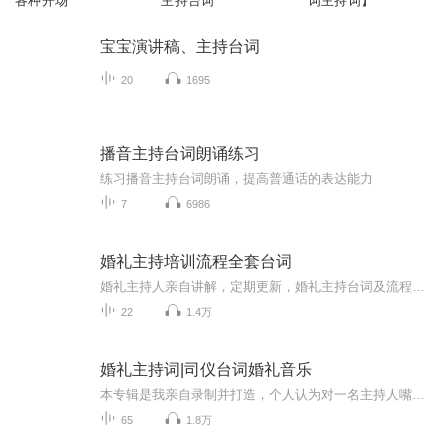
各种开场
主持台词
词主持词】
宝宝演讲稿、主持台词
20
1695
播音主持台词朗诵练习
练习播音主持台词朗诵，提高普通话的表达能力
7
6986
婚礼主持培训流程全套台词
婚礼主持人亲自讲解，定期更新，婚礼主持台词及流程，让婚礼美好且温暖，包括全部台词，帮助您踏上婚礼主持人的舞台！记增加更多的词汇量！
22
1.4万
婚礼主持词|司仪台词婚礼音乐
本专辑是我亲自录制并打造，个人认为对一名主持人嘴皮子的练习，以及思维的练习，台词量的提升，都有很大的帮助，可以和业内同行进行相互切磋，欢迎各位广大婚礼人关注、订阅并转发，我也将持续更新，让我们携起手来，共同进步，感谢您的支持。威信MJmt123...
65
1.8万