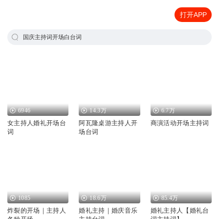
打开APP
国庆主持词开场白台词
6946
14.3万
6.7万
女主持人婚礼开场台
阿瓦隆桌游主持人开
商演活动开场主持词
词
场台词
1085
18.6万
85.4万
炸裂的开场｜主持人
婚礼主持｜婚庆音乐
婚礼主持人【婚礼台