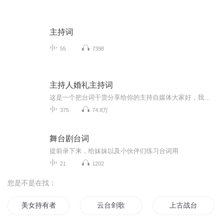
主持词
55
7398
主持人婚礼主持词
这是一个把台词干货分享给你的主持自媒体大家好，我叫艳秋作为一名主持人这份工作很有意义，所以我很庆幸我自己在做喜欢的事，而因为我喜欢从而会有收获！我实现了我自己的一个坚持！我想把主持的热情像蜡烛一样地燃烧，尽情地燃烧，释放！ 我更希望的主持...
375
74.8万
舞台剧台词
提前录下来，给妹妹以及小伙伴们练习台词用
21
1202
您是不是在找：
美女持有者
云台剑歌
上古战台