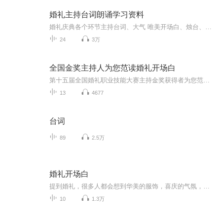
婚礼主持台词朗诵学习资料
婚礼庆典各个环节主持台词、大气 唯美开场白、烛台、香槟酒塔、新人宣誓、感恩父母等等等经典主持台词资料大全
24
3万
全国金奖主持人为您范读婚礼开场白
第十五届全国婚礼职业技能大赛主持金奖获得者为您范读浪漫婚礼开场白，请同行和各位主持爱好者斧正！欢迎订阅收藏
13
4677
台词
89
2.5万
婚礼开场白
提到婚礼，很多人都会想到华美的服饰，喜庆的气氛，装潢考究的会场。但是随着时代的发展，越来越多的新人并不满足于婚礼固有的形式和说辞，开始注意到婚礼的意境和内容以及宾客们是否能够融入到其中，真正的分享他们的喜悦。对于新人来说，每一场婚礼都是...
10
1.3万